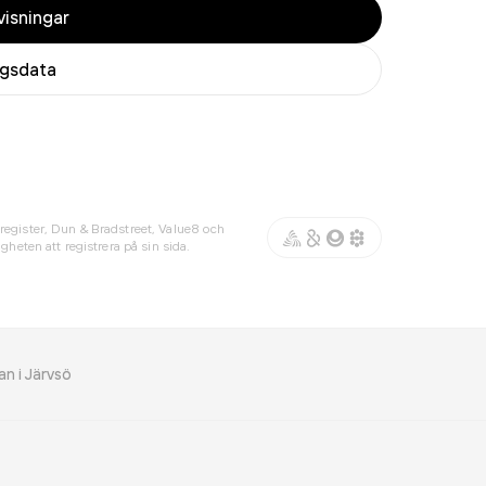
isningar
agsdata
register, Dun & Bradstreet, Value8 och
gheten att registrera på sin sida.
n i Järvsö