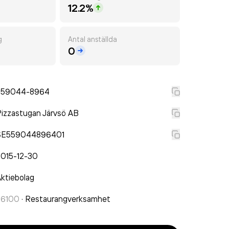
12.2%
g
Antal anställda
0
559044-8964
izzastugan Järvsö AB
SE559044896401
2015-12-30
ktiebolag
56100
·
Restaurangverksamhet