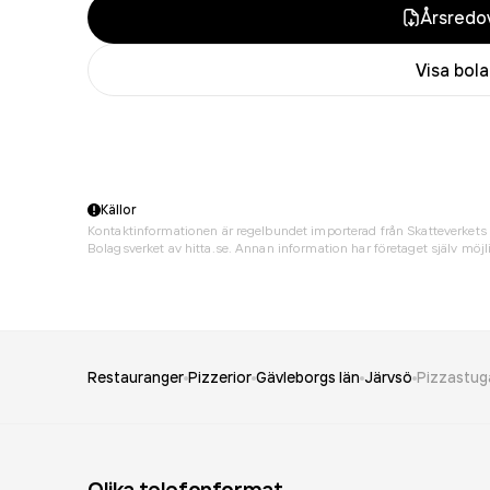
Årsredov
Visa bol
Källor
Kontaktinformationen är regelbundet importerad från Skatteverkets 
Bolagsverket av hitta.se. Annan information har företaget själv möjli
Restauranger
Pizzerior
Gävleborgs län
Järvsö
Pizzastuga
Olika telefonformat