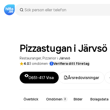
Pizzastugan i
Järvsö
Restauranger
Pizzerior
i
Järvsö
·
4.0
3
omdömen
Verifiera ditt företag
0651-417
Visa
Årsredovisningar
Överblick
Omdömen
Bilder
Bolagsdata
3