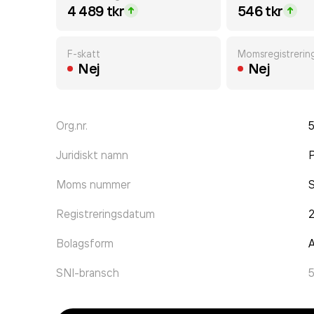
4 489 tkr
546 tkr
F-skatt
Momsregistrerin
Nej
Nej
Org.nr.
Juridiskt namn
P
Moms nummer
Registreringsdatum
Bolagsform
A
SNI-bransch