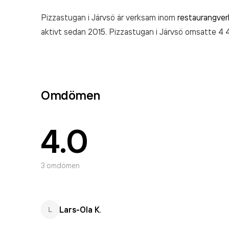
Pizzastugan i Järvsö är verksam inom
restaurangve
aktivt sedan 2015. Pizzastugan i Järvsö
omsatte 4 
Omdömen
4.0
3
omdömen
Lars-Ola K.
L