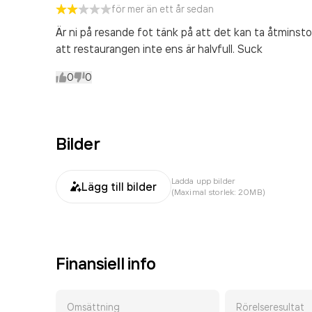
för mer än ett år sedan
Är ni på resande fot tänk på att det kan ta åtminst
att restaurangen inte ens är halvfull. Suck
0
0
Bilder
Ladda upp bilder
Lägg till bilder
(Maximal storlek: 20MB)
Finansiell info
Omsättning
Rörelseresultat