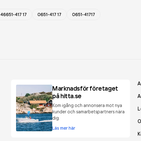
46651-417 17
0651-417 17
0651-41717
A
Marknadsför företaget
på hitta.se
A
Kom igång och annonsera mot nya
L
kunder och samarbetspartners nära
dig.
O
Läs mer här
K