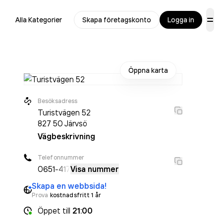
Alla Kategorier
Skapa företagskonto
Logga in
Öppna karta
Besöksadress
Turistvägen 52
827 50
Järvsö
Vägbeskrivning
Telefonnummer
0651
-417
Visa nummer
Skapa en webbsida!
Prova
kostnadsfritt 1 år
Öppet
till
21:00