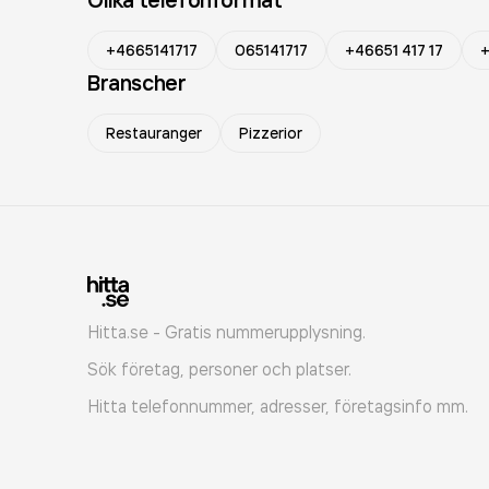
+4665141717
065141717
+46651 417 17
+
Branscher
Restauranger
Pizzerior
Hitta.se - Gratis nummerupplysning.
Sök företag, personer och platser.
Hitta telefonnummer, adresser, företagsinfo mm.