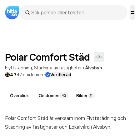
Polar Comfort
Städ
Flyttstädning
Städning av fastigheter
i
Älvsbyn
·
4.7
42
omdömen
Verifierad
Överblick
Omdömen
Bilder
42
11
Polar Comfort Städ är verksam inom
Flyttstädning och
Städning av fastigheter och Lokalvård
i Älvsbyn.