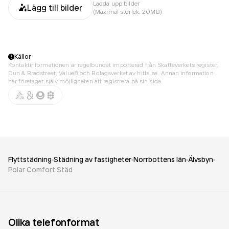
Ladda upp bilder
Lägg till bilder
(Maximal storlek: 20MB)
Källor
Kontaktinformationen är regelbundet importerad från Skatteverkets register,
Dun & Bradstreet, Value8 och Bolagsverket av hitta.se. Annan information
har företaget själv möjligheten att registrera på sin sida.
Flyttstädning
Städning av fastigheter
Norrbottens län
Älvsbyn
Polar Comfort Städ
Olika telefonformat