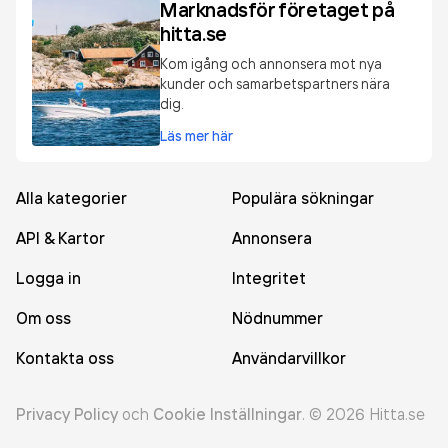
Marknadsför företaget på
hitta.se
Kom igång och annonsera mot nya
kunder och samarbetspartners nära
dig.
Läs mer här
Alla kategorier
Populära sökningar
API & Kartor
Annonsera
Logga in
Integritet
Om oss
Nödnummer
Kontakta oss
Användarvillkor
Privacy Policy
och
Cookie Inställningar
.
©
2026
Hitta.se