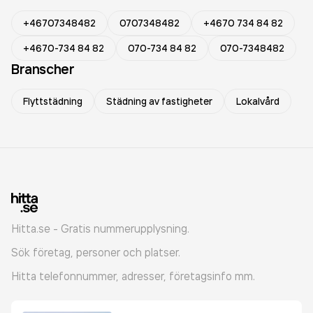
+46707348482
0707348482
+4670 734 84 82
+4670-734 84 82
070-734 84 82
070-7348482
Branscher
Flyttstädning
Städning av fastigheter
Lokalvård
Hitta.se - Gratis nummerupplysning.
Sök företag, personer och platser.
Hitta telefonnummer, adresser, företagsinfo mm.