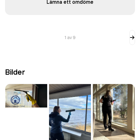
Lämna ett omdöme
1
av
9
Bilder