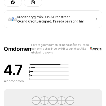
Kreditbetyg från Dun & Bradstreet
Okänd kreditvärdighet. Ta reda på rating här.
Företagsomdömen tillhandahålls av Reco
Omdömen
och omfattas inte av Hittapunktse AB:s
utgivningsbevis
4.7
5
4
3
2
1
42
omdömen