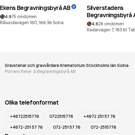
Ekens Begravningsbyrå AB
Silverstadens
Begravningsbyrå 
4.9
75
omdömen
Råsundavägen 160,
169 36
Solna
4.8
28
omdömen
Radarvägen 7,
183 61
Tä
Gravstenar och gravvårdare
Krematorium
Stockholms län
Solna
Portens Rese- & Begravningsbyrå AB
Olika telefonformat
+46722515776
0722515776
+4672 251 57 76
+4672-251 57 76
072-251 57 76
072-2515776