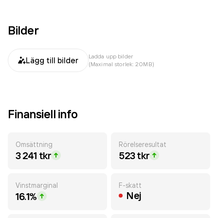
Bilder
Ladda upp bilder
Lägg till bilder
(Maximal storlek: 20MB)
Finansiell info
Omsättning
Rörelseresultat
3 241 tkr
523 tkr
Vinstmarginal
F-skatt
Nej
16.1%