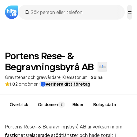
Portens Rese- &
Begravningsbyrå
AB
Gravstenar och gravvårdare
Krematorium
i
Solna
·
1.0
2
omdömen
Verifiera ditt företag
Överblick
Omdömen
Bilder
Bolagsdata
2
Portens Rese- & Begravningsbyrå AB är verksam inom
fastighetsrelaterade stödtjänster
och hade totalt 1