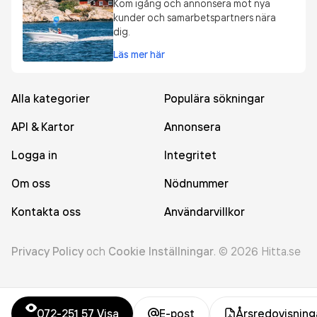
Kom igång och annonsera mot nya
kunder och samarbetspartners nära
dig.
Läs mer här
Alla kategorier
Populära sökningar
API & Kartor
Annonsera
Logga in
Integritet
Om oss
Nödnummer
Kontakta oss
Användarvillkor
Privacy Policy
och
Cookie Inställningar
.
©
2026
Hitta.se
072-251 57
Visa
E-post
Årsredovisning