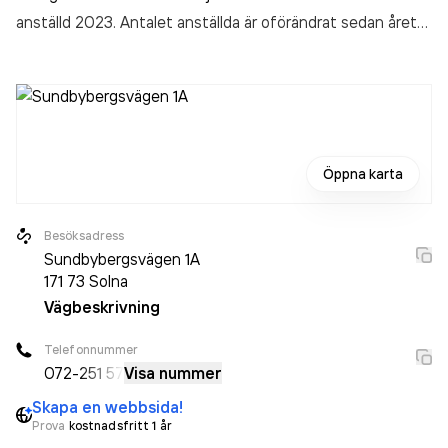
anställd 2023. Antalet anställda är oförändrat sedan året
innan. Bolaget är ett aktiebolag som varit aktivt sedan
2013. Portens Rese- & Begravningsbyrå AB
omsatte
3 241 000,00 kr
senaste räkenskapsåret (2023).
Öppna karta
Besöksadress
Sundbybergsvägen 1A
171 73
Solna
Vägbeskrivning
Telefonnummer
072-
251 57
Visa nummer
Skapa en webbsida!
Prova
kostnadsfritt 1 år