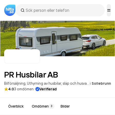
PR Husbilar
AB
Bilförsäljning
Uthyrning av husbilar, släp och husvagn
i
Sollebrunn
·
4.0
3
omdömen
Verifierad
Överblick
Omdömen
Bilder
3