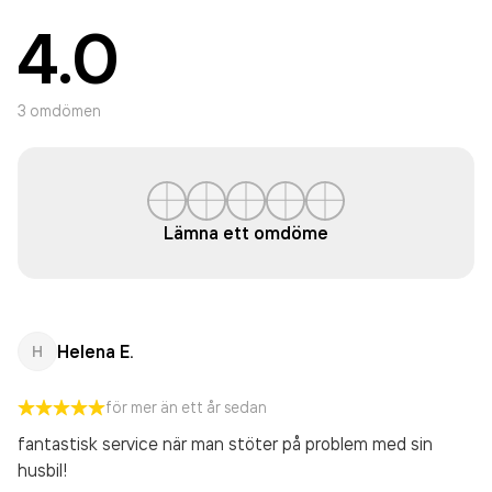
4.0
3
omdömen
Lämna ett omdöme
Helena E.
H
för mer än ett år sedan
fantastisk service när man stöter på problem med sin
husbil!