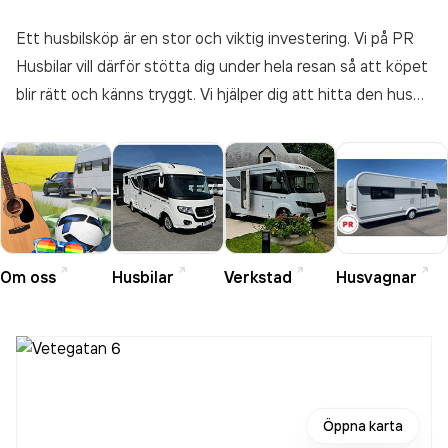
Ett husbilsköp är en stor och viktig investering. Vi på PR
Husbilar vill därför stötta dig under hela resan så att köpet
blir rätt och känns tryggt. Vi hjälper dig att hitta den husbil
som passar för dina behov, lägger upp en trygg och
förmånlig finansiering, hjälper dig att försäkra och finns
sedan tillgängliga så länge du har husbilen kvar. service och
tillmötesgående såväl innan som efter köpet är ledord i vår
verksamhet. Det gör att tillgänglighet, eftermarknad och
trygghet efter köpet är en självklarhet för oss.
Om oss
Husbilar
Verkstad
Husvagnar
Öppna karta