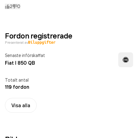
2
0
Fordon registrerade
Presenterat av
Senaste införskaffat
Fiat I 850 QB
Totalt antal
119 fordon
Visa alla