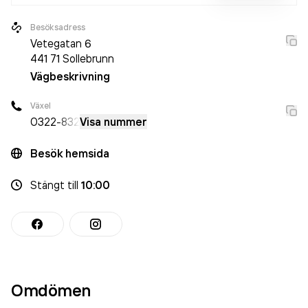
Besöksadress
Vetegatan 6
441 71
Sollebrunn
Vägbeskrivning
Växel
0322
-832
Visa nummer
Besök hemsida
Stängt
till
10:00
Omdömen