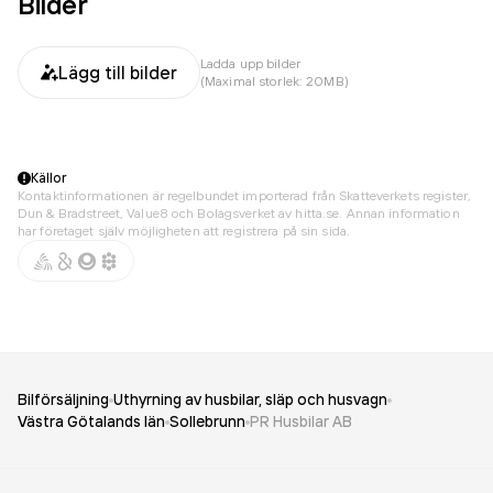
Bilder
Ladda upp bilder
Lägg till bilder
(Maximal storlek: 20MB)
Källor
Kontaktinformationen är regelbundet importerad från Skatteverkets register,
Dun & Bradstreet, Value8 och Bolagsverket av hitta.se. Annan information
har företaget själv möjligheten att registrera på sin sida.
Bilförsäljning
Uthyrning av husbilar, släp och husvagn
Västra Götalands län
Sollebrunn
PR Husbilar AB