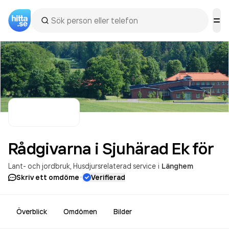
Rådgivarna i Sjuhärad Ek
för
Lant- och jordbruk
Husdjursrelaterad service
i
Länghem
·
Skriv ett omdöme
Verifierad
Överblick
Omdömen
Bilder