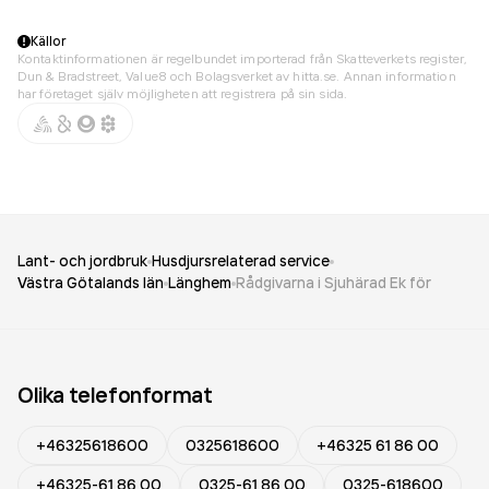
Källor
Kontaktinformationen är regelbundet importerad från Skatteverkets register,
Dun & Bradstreet, Value8 och Bolagsverket av hitta.se. Annan information
har företaget själv möjligheten att registrera på sin sida.
Lant- och jordbruk
Husdjursrelaterad service
Västra Götalands län
Länghem
Rådgivarna i Sjuhärad Ek för
Olika telefonformat
+46325618600
0325618600
+46325 61 86 00
+46325-61 86 00
0325-61 86 00
0325-618600