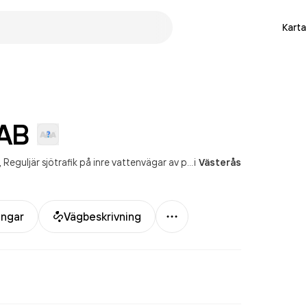
Karta
AB
Reguljär sjötrafik på inre vattenvägar av passagerare
i
Västerås
Mer
ingar
Vägbeskrivning