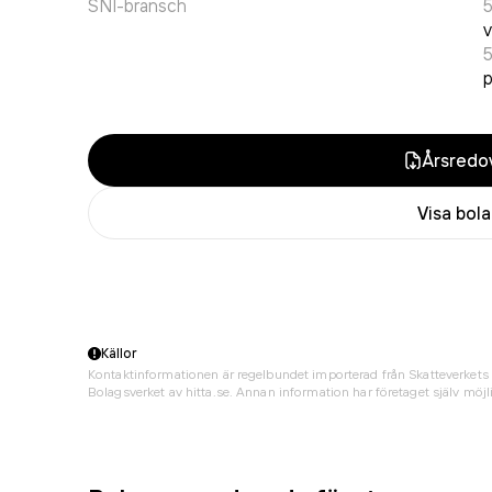
SNI-bransch
v
p
Årsredov
Visa bol
Källor
Kontaktinformationen är regelbundet importerad från Skatteverkets 
Bolagsverket av hitta.se. Annan information har företaget själv möjli