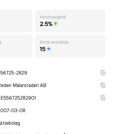
Vinstmarginal
2.5%
g
Antal anställda
15
556725-2829
ederi Mälarstaden AB
SE556725282901
2007-03-08
ktiebolag