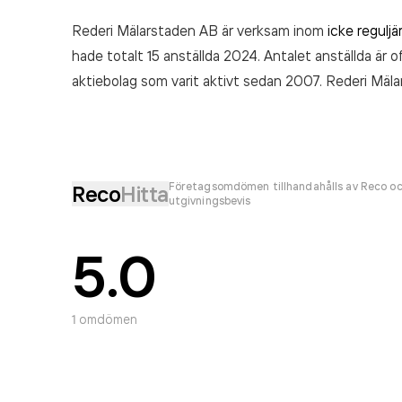
Rederi Mälarstaden AB är verksam inom
icke reguljä
hade totalt 15 anställda 2024. Antalet anställda är 
aktiebolag som varit aktivt sedan 2007. Rederi Mä
räkenskapsåret (2024).
Företagsomdömen tillhandahålls av Reco oc
Reco
Hitta
utgivningsbevis
5.0
1
omdömen