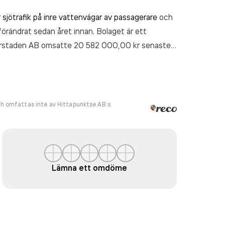
r sjötrafik på inre vattenvägar av passagerare
och
oförändrat sedan året innan. Bolaget är ett
larstaden AB
omsatte 20 582 000,00 kr
senaste
h omfattas inte av Hittapunktse AB:s
Lämna ett omdöme