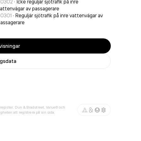
50302
·
Icke reguljär sjötrafik på inre
attenvägar av passagerare
50301
·
Reguljär sjötrafik på inre vattenvägar av
assagerare
isningar
agsdata
register, Dun & Bradstreet, Value8 och
gheten att registrera på sin sida.