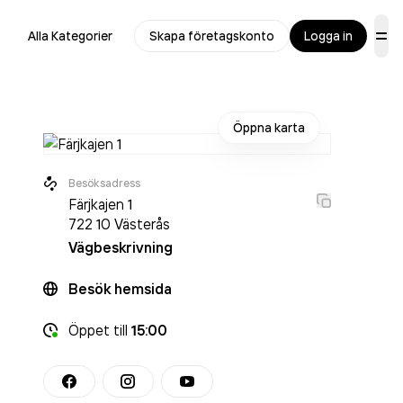
Alla Kategorier
Skapa företagskonto
Logga in
Öppna karta
Besöksadress
Färjkajen 1
722 10
Västerås
Vägbeskrivning
Besök hemsida
Öppet
till
15:00