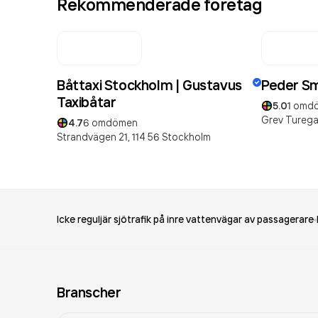
Rekommenderade företag
Båttaxi Stockholm | Gustavus
Peder Sm
Taxibåtar
5.0
1
omd
Grev Turega
4.7
6
omdömen
Strandvägen 21,
114 56
Stockholm
Icke reguljär sjötrafik på inre vattenvägar av passagerare
Branscher