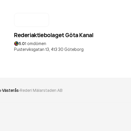
Rederiaktiebolaget Göta Kanal
5.0
1
omdömen
Pusterviksgatan 13,
413 30
Göteborg
n
Västerås
Rederi Mälarstaden AB