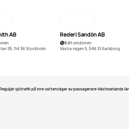
ith AB
Rederi Sandön AB
ömen
5.0
1
omdömen
tan 35,
114 38
Stockholm
Västra vägen 5,
546 31
Karlsborg
Reguljär sjötrafik på inre vattenvägar av passagerare
Västmanlands lä