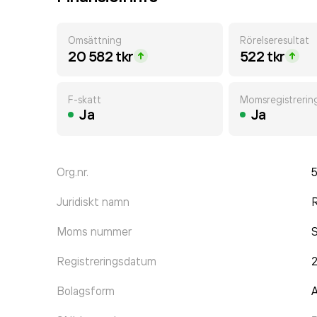
Omsättning
Rörelseresultat
20 582 tkr
522 tkr
F-skatt
Momsregistrerin
Ja
Ja
Org.nr.
Juridiskt namn
R
Moms nummer
Registreringsdatum
Bolagsform
A