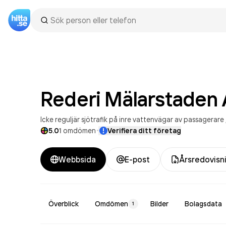
Rederi Mälarstaden
Icke reguljär sjötrafik på inre vattenvägar av passagerare
·
5.0
1
omdömen
Verifiera ditt företag
Webbsida
E-post
Årsredovisn
Överblick
Omdömen
Bilder
Bolagsdata
1