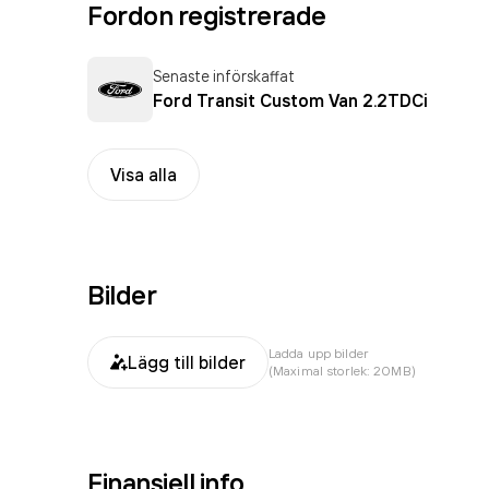
Fordon registrerade
Senaste införskaffat
Ford Transit Custom Van 2.2TDCi
Visa alla
Bilder
Ladda upp bilder
Lägg till bilder
(Maximal storlek: 20MB)
Finansiell info