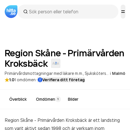
Region Skåne - Primärvården
Kroksbäck
Primärvårdsmottagningar med läkare m.m.
Sjuksköterske- och barnmorskeverksamhet
i
Malmö
·
1.0
1
omdömen
Verifiera ditt företag
Överblick
Omdömen
Bilder
1
Region Skåne - Primärvården Kroksbäck är ett landsting
som varit aktivt sedan 1998 och är verksam inom