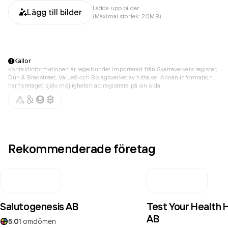
Ladda upp bilder
Lägg till bilder
(Maximal storlek: 20MB)
Källor
Kontaktinformationen är regelbundet importerad från Skatteverkets register,
Dun & Bradstreet, Value8 och Bolagsverket av hitta.se. Annan information
har företaget själv möjligheten att registrera på sin sida.
Rekommenderade företag
Salutogenesis AB
Test Your Health 
AB
5.0
1
omdömen