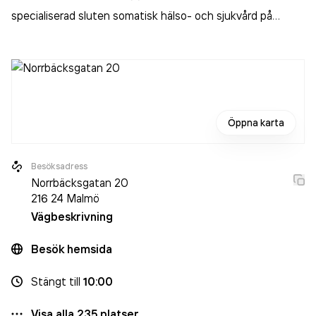
specialiserad sluten somatisk hälso- och sjukvård på
sjukhus
.
Öppna karta
Besöksadress
Norrbäcksgatan 20
216 24
Malmö
Vägbeskrivning
Besök hemsida
Stängt
till
10:00
Visa alla
235
platser