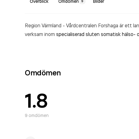
Överblick
Omdömen
Bilder
9
Region Värmland - Vårdcentralen Forshaga är ett lan
verksam inom
specialiserad sluten somatisk hälso- 
Omdömen
1.8
9
omdömen