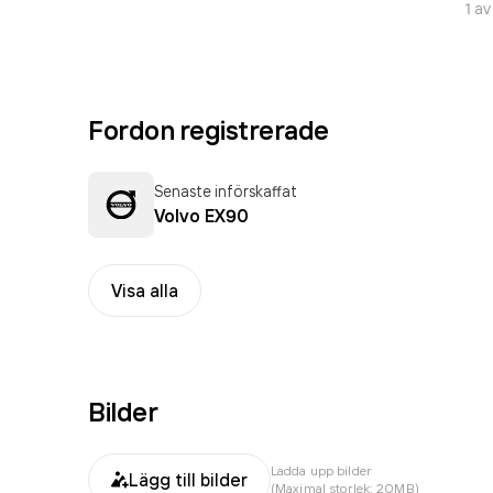
1
a
Fordon registrerade
Senaste införskaffat
Volvo EX90
Visa alla
Bilder
Ladda upp bilder
Lägg till bilder
(Maximal storlek: 20MB)