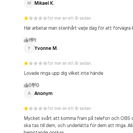
Mikael K.
M
för mer än ett år sedan
Här arbetar man stenhårt varje dag för att förvägra 
1
1
Yvonne M.
Y
för mer än ett år sedan
Lovade ringa upp dig vilket inte hände
0
0
Anonym
A
för mer än ett år sedan
Mycket svårt att komma fram på telefon och OBS d
ska tas till dem, och underlätta för dem att ringa. Al
bemötande önskas.