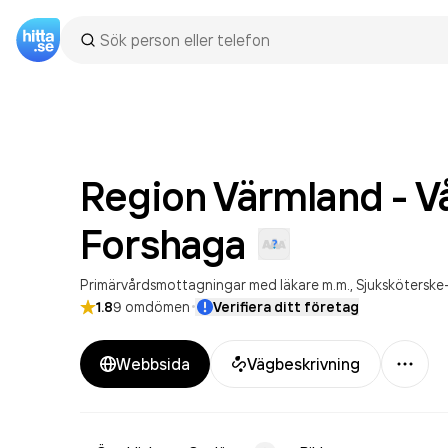
Region Värmland - V
Forshaga
Primärvårdsmottagningar med läkare m.m.
Sjuksköterske
·
1.8
9
omdömen
Verifiera ditt företag
Mer
Webbsida
Vägbeskrivning