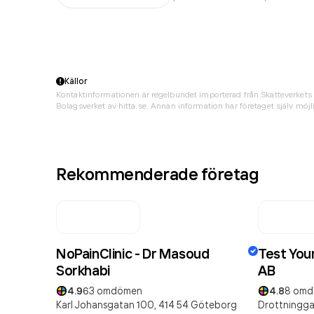
Källor
Kontaktinformationen är regelbundet importerad från Skatteverkets 
Bolagsverket av hitta.se. Annan information har företaget själv möjli
Rekommenderade företag
NoPainClinic - Dr Masoud
Test You
Sorkhabi
AB
4.9
63
omdömen
4.8
8
omd
Karl Johansgatan 100,
414 54
Göteborg
Drottningga