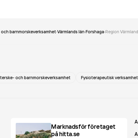
- och barnmorskeverksamhet
Värmlands län
Forshaga
Region Värmland
öterske- och barnmorskeverksamhet
Fysioterapeutisk verksamhet
A
Marknadsför företaget
på hitta.se
A