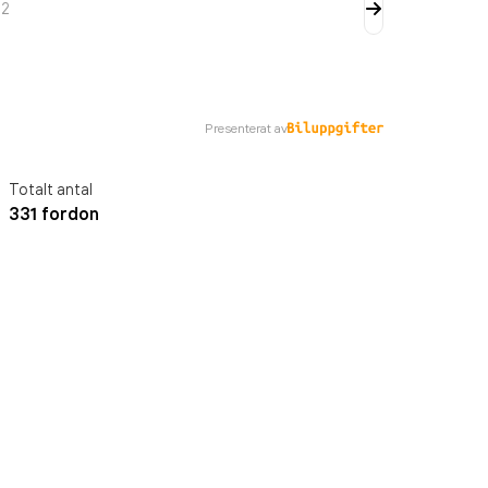
v
2
Presenterat av
Totalt antal
331 fordon