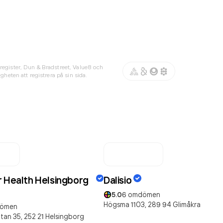
register, Dun & Bradstreet, Value8 och
gheten att registrera på sin sida.
r Health Helsingborg
Dalisio
5.0
6
omdömen
Högsma 1103,
289 94
Glimåkra
ömen
tan 35,
252 21
Helsingborg