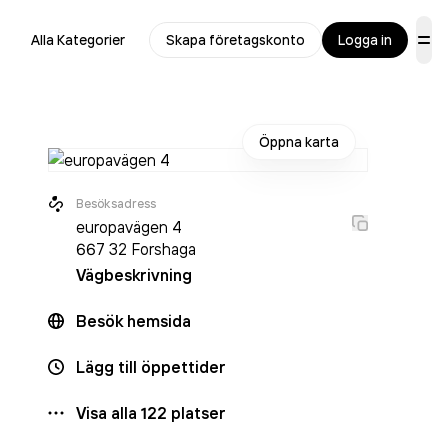
Alla Kategorier
Skapa företagskonto
Logga in
Öppna karta
Besöksadress
europavägen 4
667 32
Forshaga
Vägbeskrivning
Besök hemsida
Lägg till öppettider
Visa alla
122
platser