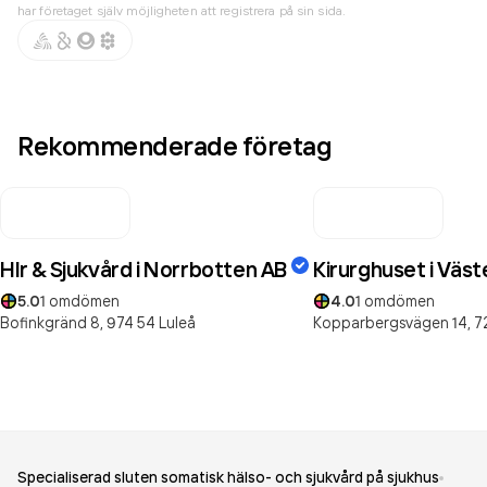
har företaget själv möjligheten att registrera på sin sida.
Rekommenderade företag
Hlr & Sjukvård i Norrbotten AB
Kirurghuset i Väst
5.0
1
omdömen
4.0
1
omdömen
Bofinkgränd 8,
974 54
Luleå
Kopparbergsvägen 14,
7
Specialiserad sluten somatisk hälso- och sjukvård på sjukhus