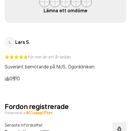
Lämna ett omdöme
Lars S.
L
för mer än ett år sedan
Suveränt bemötande på NUS, Ögonkliniken.
0
0
Fordon registrerade
Presenterat av
Senaste införskaffat