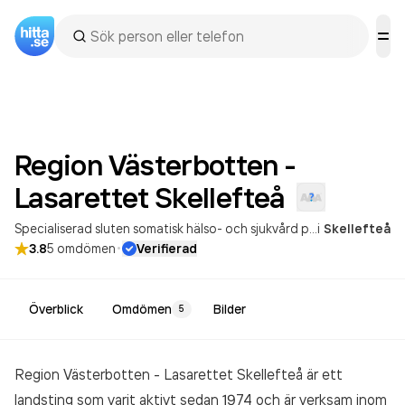
Region Västerbotten -
Lasarettet
Skellefteå
Specialiserad sluten somatisk hälso- och sjukvård på sjukhus
i
Skellefteå
Specia
·
3.8
5
omdömen
Verifierad
Överblick
Omdömen
Bilder
5
Region Västerbotten - Lasarettet Skellefteå är ett
landsting som varit aktivt sedan 1974 och är verksam inom