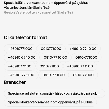
Specialistläkarverksamhet inom öppenvård, på sjukhus
Västerbottens län
Skellefteå
Region Västerbotten - Lasarettet Skellefteå
Olika telefonformat
+46910771000
0910771000
+46910 77 10 00
+46910-77 10 00
0910-77 10 00
0910-771000
+46910771100
0910771100
+46910 77 11 00
+46910-77 11 00
0910-77 11 00
0910-771100
Branscher
Specialiserad sluten somatisk hälso- och sjukvård på sjukhus
Specialistläkarverksamhet inom öppenvård, på sjukhus