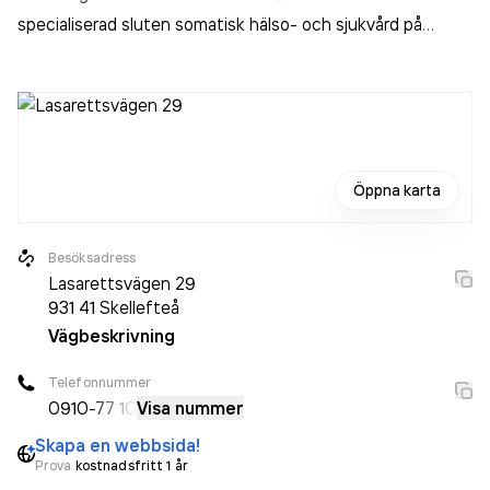
specialiserad sluten somatisk hälso- och sjukvård på
sjukhus
.
Öppna karta
Besöksadress
Lasarettsvägen 29
931 41
Skellefteå
Vägbeskrivning
Telefonnummer
0910
-77 10
Visa nummer
Skapa en webbsida!
Prova
kostnadsfritt 1 år