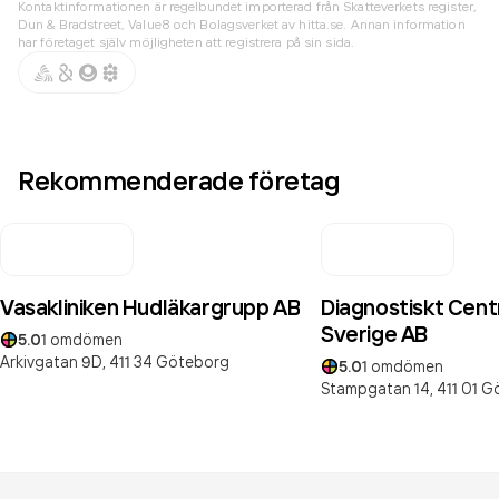
Kontaktinformationen är regelbundet importerad från Skatteverkets register,
Dun & Bradstreet, Value8 och Bolagsverket av hitta.se. Annan information
har företaget själv möjligheten att registrera på sin sida.
Rekommenderade företag
Vasakliniken Hudläkargrupp AB
Diagnostiskt Cent
Sverige AB
5.0
1
omdömen
Arkivgatan 9D,
411 34
Göteborg
5.0
1
omdömen
Stampgatan 14,
411 01
G