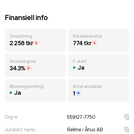
Finansiell info
Omsättning
Rörelseresultat
2 258 tkr
774 tkr
Vinstmarginal
F-skatt
Ja
34.3%
Momsregistrering
Antal anställda
Ja
1
Org.nr.
559127-7750
Juridiskt namn
Rellme i Åhus AB