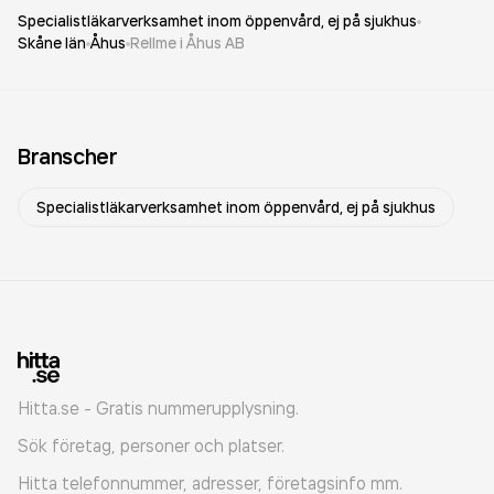
Specialistläkarverksamhet inom öppenvård, ej på sjukhus
Skåne län
Åhus
Rellme i Åhus AB
Branscher
Specialistläkarverksamhet inom öppenvård, ej på sjukhus
Hitta.se - Gratis nummerupplysning.
Sök företag, personer och platser.
Hitta telefonnummer, adresser, företagsinfo mm.