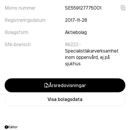
Moms nummer
SE559127775001
Registreringsdatum
2017-11-28
Bolagsform
Aktiebolag
SNI-bransch
86222
·
Specialistläkarverksamhet
inom öppenvård, ej på
sjukhus
Årsredovisningar
Visa bolagsdata
Källor