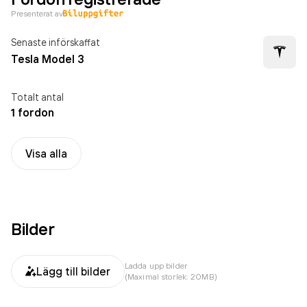
Presenterat av
Senaste införskaffat
Tesla Model 3
Totalt antal
1 fordon
Visa alla
Bilder
Ladda upp bilder
Lägg till bilder
(Maximal storlek: 20MB)