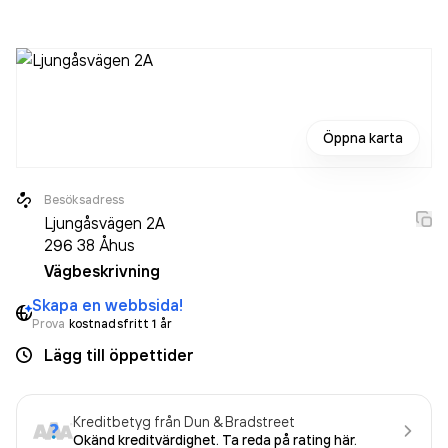
oförändrat sedan året innan. Bolaget är ett aktiebolag som
varit aktivt sedan 2017. Rellme i Åhus AB
omsatte
2 258 000,00 kr
senaste räkenskapsåret (2025).
Öppna karta
Besöksadress
Ljungåsvägen 2A
296 38
Åhus
Vägbeskrivning
Skapa en webbsida!
Prova
kostnadsfritt 1 år
Lägg till öppettider
Kreditbetyg från Dun & Bradstreet
Okänd kreditvärdighet. Ta reda på rating här.