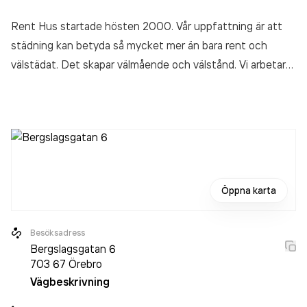
Rent Hus startade hösten 2000. Vår uppfattning är att
städning kan betyda så mycket mer än bara rent och
välstädat. Det skapar välmående och välstånd. Vi arbetar
efter ett världstäckande och respekterat golvvårdssytem
som funnits sedan 1978. Med fasta kontrakt och ständig
kvalitetssäkring är Rent Hus en trygg och säker leverantör.
Öppna karta
Besöksadress
Bergslagsgatan 6
703 67
Örebro
Vägbeskrivning