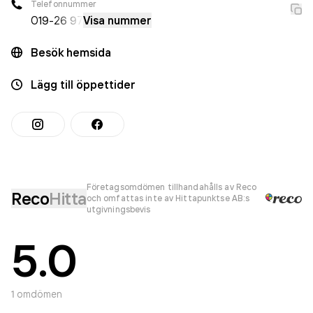
Telefonnummer
019-
26 97
Visa nummer
Besök hemsida
Lägg till öppettider
Företagsomdömen tillhandahålls av Reco
Reco
Hitta
och omfattas inte av Hittapunktse AB:s
utgivningsbevis
5.0
1
omdömen