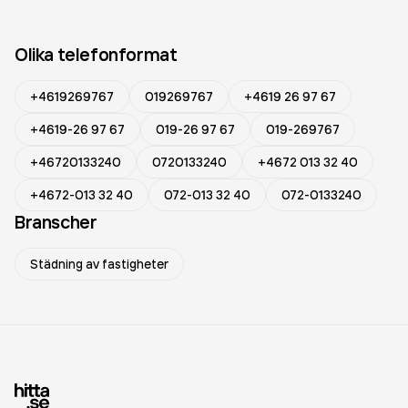
Olika telefonformat
+4619269767
019269767
+4619 26 97 67
+4619-26 97 67
019-26 97 67
019-269767
+46720133240
0720133240
+4672 013 32 40
+4672-013 32 40
072-013 32 40
072-0133240
Branscher
Städning av fastigheter