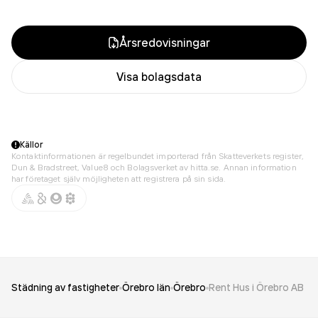
Årsredovisningar
Visa bolagsdata
Källor
Kontaktinformationen är regelbundet importerad från Skatteverkets register,
Dun & Bradstreet, Value8 och Bolagsverket av hitta.se. Annan information
har företaget själv möjligheten att registrera på sin sida.
Städning av fastigheter
Örebro län
Örebro
Rent Hus i Örebro AB