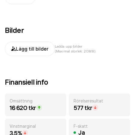
Bilder
Ladda upp bilder
Lägg till bilder
(Maximal storlek: 20MB)
Finansiell info
Omsättning
Rörelseresultat
16 620 tkr
577 tkr
Vinstmarginal
F-skatt
Ja
3.5%