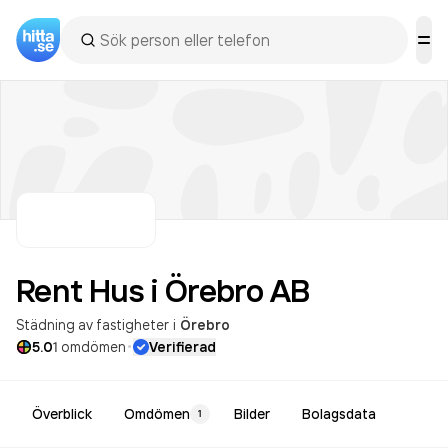
Rent Hus i Örebro
AB
Städning av fastigheter
i
Örebro
·
5.0
1
omdömen
Verifierad
Överblick
Omdömen
Bilder
Bolagsdata
1