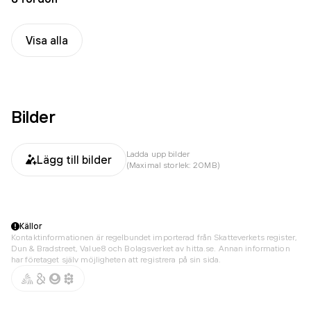
Visa alla
Bilder
Ladda upp bilder
Lägg till bilder
(Maximal storlek: 20MB)
Källor
Kontaktinformationen är regelbundet importerad från Skatteverkets register,
Dun & Bradstreet, Value8 och Bolagsverket av hitta.se. Annan information
har företaget själv möjligheten att registrera på sin sida.