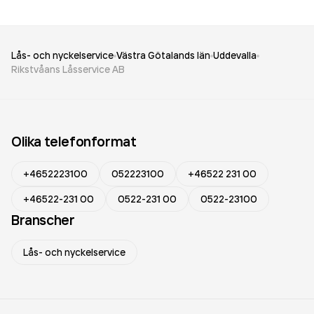
Lås- och nyckelservice
Västra Götalands län
Uddevalla
Rikstvåans Låsservice AB
Olika telefonformat
+4652223100
052223100
+46522 231 00
+46522-231 00
0522-231 00
0522-23100
Branscher
Lås- och nyckelservice