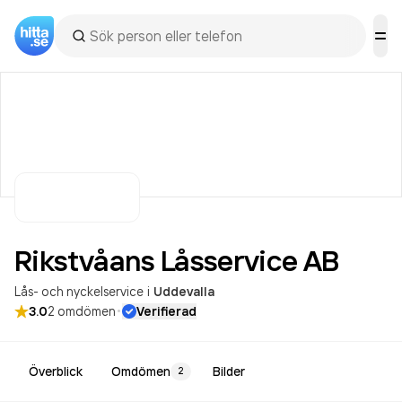
Rikstvåans Låsservice
AB
Lås- och nyckelservice
i
Uddevalla
·
3.0
2
omdömen
Verifierad
Överblick
Omdömen
Bilder
2