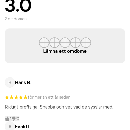
3.0
2
omdömen
Lämna ett omdöme
Hans B.
H
för mer än ett år sedan
Riktigt proffsiga! Snabba och vet vad de sysslar med.
4
0
Evald L.
E