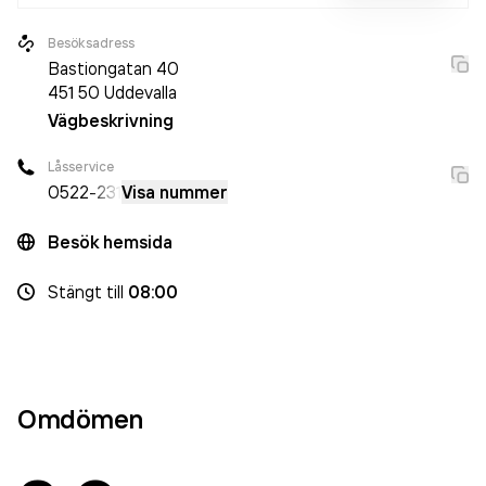
Besöksadress
Bastiongatan 40
451 50
Uddevalla
Vägbeskrivning
Låsservice
0522
-231
Visa nummer
Besök hemsida
Stängt
till
08:00
Omdömen