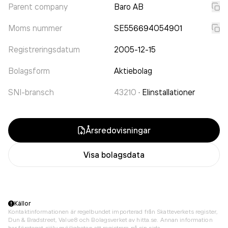
Parent company
Baro AB
Moms nummer
SE556694054901
Registreringsdatum
2005-12-15
Bolagsform
Aktiebolag
SNI-bransch
43210
·
Elinstallationer
Årsredovisningar
Visa bolagsdata
Källor
Kontaktinformationen är regelbundet importerad från Skatteverkets register,
Dun & Bradstreet, Value8 och Bolagsverket av hitta.se. Annan information
har företaget själv möjligheten att registrera på sin sida.