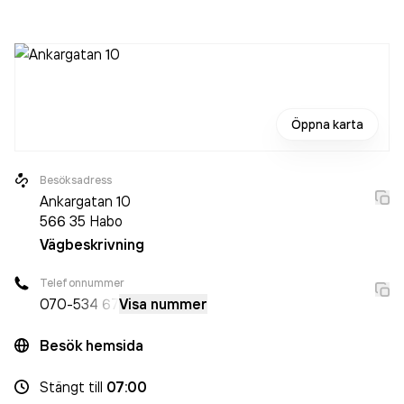
sedan 2005. Rogös el AB
omsatte 3 679 000,00 kr
senaste räkenskapsåret (2024).
Öppna karta
Besöksadress
Ankargatan 10
566 35
Habo
Vägbeskrivning
Telefonnummer
070-
534 67
Visa nummer
Besök hemsida
Stängt
till
07:00