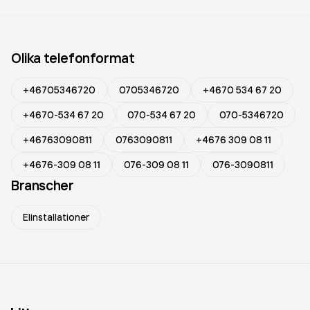
Olika telefonformat
+46705346720
0705346720
+4670 534 67 20
+4670-534 67 20
070-534 67 20
070-5346720
+46763090811
0763090811
+4676 309 08 11
+4676-309 08 11
076-309 08 11
076-3090811
Branscher
Elinstallationer