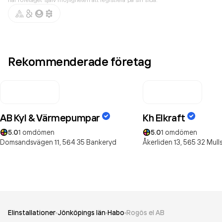
Rekommenderade företag
AB Kyl & Värmepumpar
Kh Elkraft
5.0
1
omdömen
5.0
1
omdömen
Domsandsvägen 11,
564 35
Bankeryd
Åkerliden 13,
565 32
Mull
Elinstallationer
Jönköpings län
Habo
Rogös el AB