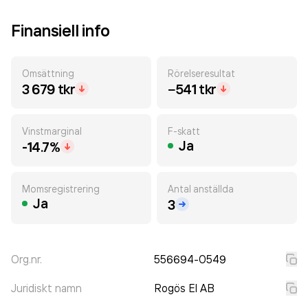
Finansiell info
Omsättning
Rörelseresultat
3 679 tkr
−541 tkr
Vinstmarginal
F-skatt
Ja
-14.7%
Momsregistrering
Antal anställda
Ja
3
Org.nr.
556694-0549
Juridiskt namn
Rogös El AB