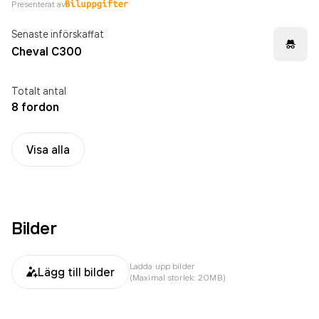
Presenterat av
Senaste införskaffat
Cheval C300
Totalt antal
8 fordon
Visa alla
Bilder
Ladda upp bilder
Lägg till bilder
(Maximal storlek: 20MB)