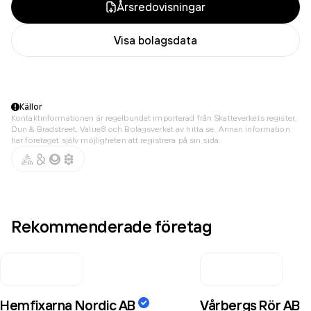
Årsredovisningar
Visa bolagsdata
Källor
Kontaktinformationen är regelbundet importerad från Skatteverkets register,
Dun & Bradstreet, Value8 och Bolagsverket av hitta.se. Annan information
har företaget själv möjligheten att registrera på sin sida.
Rekommenderade företag
Hemfixarna Nordic AB
Vårbergs Rör AB