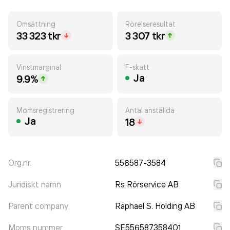
Omsättning
Rörelseresultat
33 323 tkr
3 307 tkr
Vinstmarginal
F-skatt
Ja
9.9%
Momsregistrering
Antal anställda
Ja
18
Org.nr.
556587-3584
Juridiskt namn
Rs Rörservice AB
Parent company
Raphael S. Holding AB
Moms nummer
SE556587358401