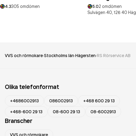
4.3
305
omdömen
5.0
2
omdömen
Sulvägen 40,
126 40
Häg
VVS och rörmokare
Stockholms län
Hägersten
RS Rörservice AB
Olika telefonformat
+4686002913
086002913
+468 600 29 13
+468-600 29 13
08-600 29 13
08-6002913
Branscher
VVS och rörmokare