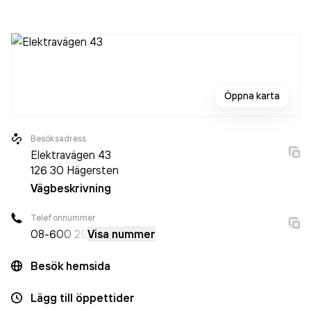
då det jobbade 21 personer på företaget. Bolaget är ett
aktiebolag som varit aktivt sedan 2000. RS Rörservice AB
omsatte 33 323 000,00 kr
senaste räkenskapsåret
(2025).
Öppna karta
Besöksadress
Elektravägen 43
126 30
Hägersten
Vägbeskrivning
Telefonnummer
08-6
00 29
Visa nummer
Besök hemsida
Lägg till öppettider