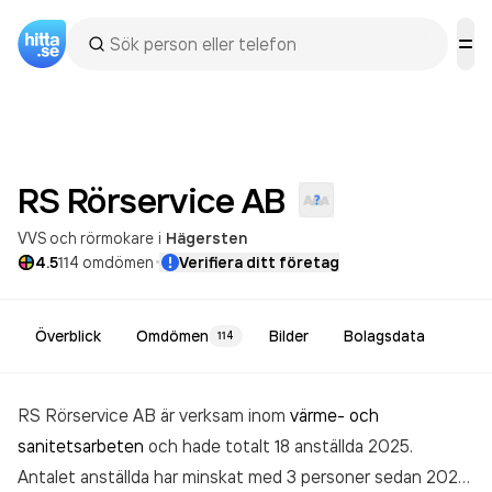
RS Rörservice
AB
VVS och rörmokare
i
Hägersten
·
4.5
114
omdömen
Verifiera ditt företag
Överblick
Omdömen
Bilder
Bolagsdata
114
RS Rörservice AB är verksam inom
värme- och
sanitetsarbeten
och hade totalt 18 anställda 2025.
Antalet anställda har minskat med 3 personer sedan 2024