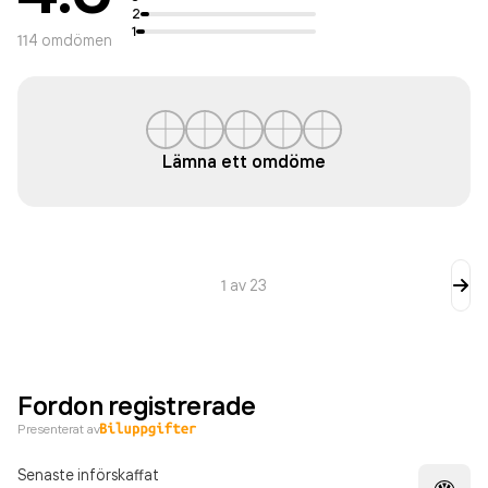
2
1
114
omdömen
Lämna ett omdöme
1
av
23
Fordon registrerade
Presenterat av
Senaste införskaffat