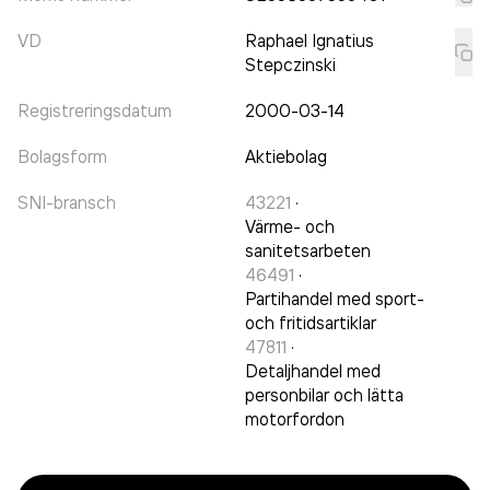
VD
Raphael Ignatius
Stepczinski
Registreringsdatum
2000-03-14
Bolagsform
Aktiebolag
SNI-bransch
43221
·
Värme- och
sanitetsarbeten
46491
·
Partihandel med sport-
och fritidsartiklar
47811
·
Detaljhandel med
personbilar och lätta
motorfordon