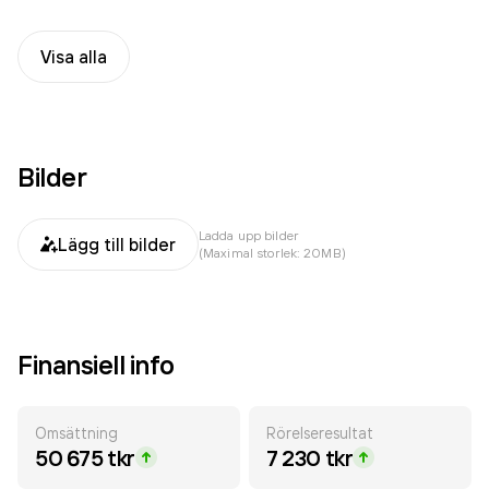
Visa alla
Bilder
Ladda upp bilder
Lägg till bilder
(Maximal storlek: 20MB)
Finansiell info
Omsättning
Rörelseresultat
50 675 tkr
7 230 tkr