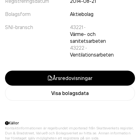
Registreringsdatum
2014-08-21
Bolagsform
Aktiebolag
SNI-bransch
43221
·
Värme- och
sanitetsarbeten
43222
·
Ventilationsarbeten
Årsredovisningar
Visa bolagsdata
Källor
Kontaktinformationen är regelbundet importerad från Skatteverkets register,
Dun & Bradstreet, Value8 och Bolagsverket av hitta.se. Annan information
har företaget själv möjligheten att registrera på sin sida.