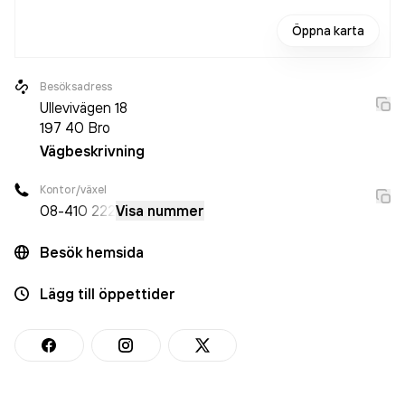
Öppna karta
Besöksadress
Ullevivägen 18
197 40
Bro
Vägbeskrivning
Kontor/växel
08-4
10 222
Visa nummer
Besök hemsida
Lägg till öppettider