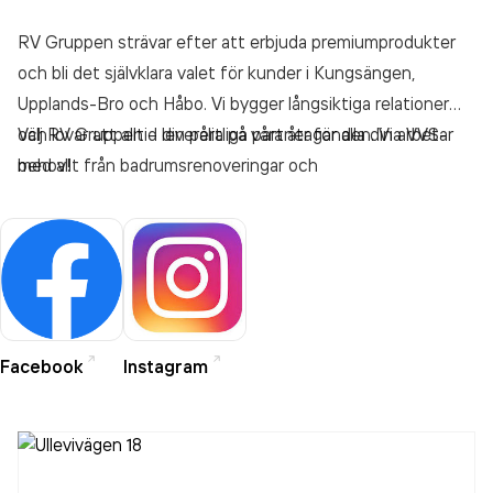
RV Gruppen strävar efter att erbjuda premiumprodukter
och bli det självklara valet för kunder i Kungsängen,
Upplands-Bro och Håbo. Vi bygger långsiktiga relationer
och lovar att alltid leverera på våra åtaganden. Vi arbetar
Välj RV Gruppen – din pålitliga partner för alla dina VVS-
med allt från badrumsrenoveringar och
behov!
ventilationslösningar till rörmokartjänster för kommuner,
företag, bostadsrättsföreningar och privatpersoner,
oavsett projektets storlek. Tillsammans med ledande
aktörer inom VVS-marknaden säkerställer vi högsta
servicekvalitet.
Facebook
Instagram