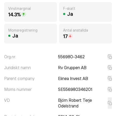
Vinstmarginal
F-skatt
Ja
14.3%
Momsregistrering
Antal anställda
Ja
17
Org.nr.
556980-3462
Juridiskt namn
Rv Gruppen AB
Parent company
Elinea Invest AB
Moms nummer
SE556980346201
VD
Björn Robert Terje
Odelstrand