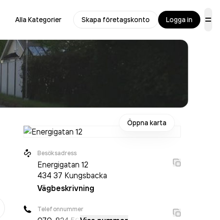
Alla Kategorier
Skapa företagskonto
Logga in
Öppna karta
Besöksadress
Energigatan 12
434 37
Kungsbacka
Vägbeskrivning
er
Telefonnummer