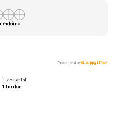
t omdöme
Presenterat av
Totalt antal
1 fordon