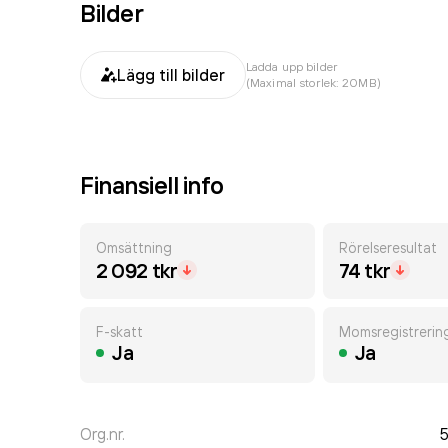
Bilder
Ladda upp bilder
Lägg till bilder
(Maximal storlek: 20MB)
Finansiell info
Omsättning
Rörelseresultat
2 092 tkr
74 tkr
F-skatt
Momsregistrerin
Ja
Ja
Org.nr.