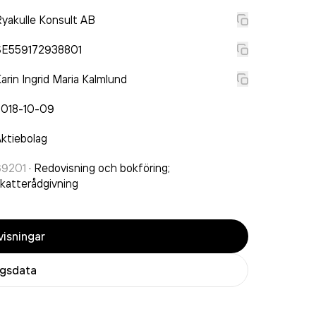
yakulle Konsult AB
SE559172938801
arin Ingrid Maria Kalmlund
2018-10-09
ktiebolag
69201
·
Redovisning och bokföring;
katterådgivning
isningar
agsdata