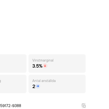
Vinstmarginal
3.5%
g
Antal anställda
2
559172-9388