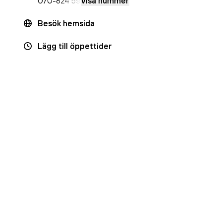
070-
824 59
Visa nummer
Besök hemsida
Lägg till öppettider