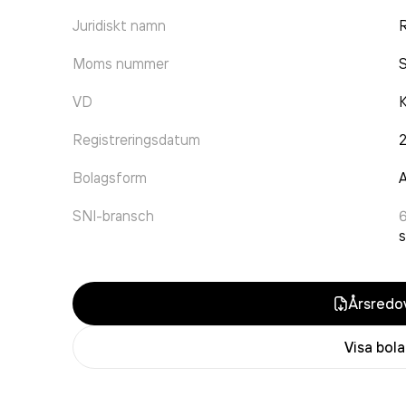
Juridiskt namn
R
Moms nummer
VD
K
Registreringsdatum
Bolagsform
A
SNI-bransch
s
Årsredov
Visa bol