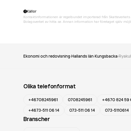
Källor
Kontaktinformationen är regelbundet importerad från Skatteverkets 
Bolagsverket av hitta.se. Annan information har företaget själv möjli
Ekonomi och redovisning
Hallands län
Kungsbacka
Ryakul
Olika telefonformat
+46708245961
0708245961
+4670 824 59 
+4673-511 06 14
073-511 06 14
073-5110614
Branscher