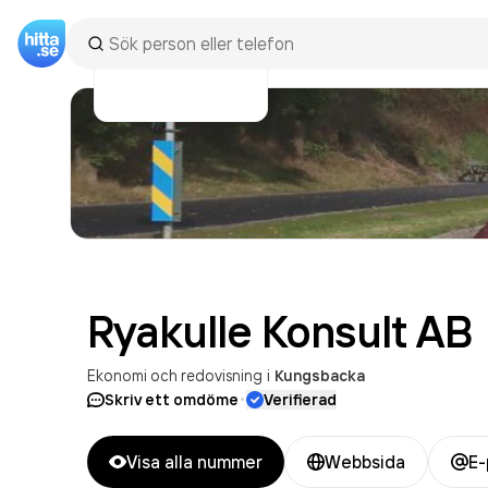
Ryakulle Konsult
AB
Ekonomi och redovisning
i
Kungsbacka
·
Skriv ett omdöme
Verifierad
Visa alla nummer
Webbsida
E-