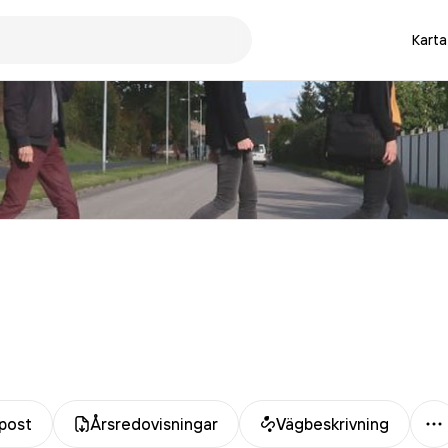
Karta
M
post
Årsredovisningar
Vägbeskrivning