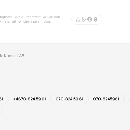
register, Dun & Bradstreet, Value8 och
gheten att registrera på sin sida.
le Konsult AB
61
+4670-824 59 61
070-824 59 61
070-8245961