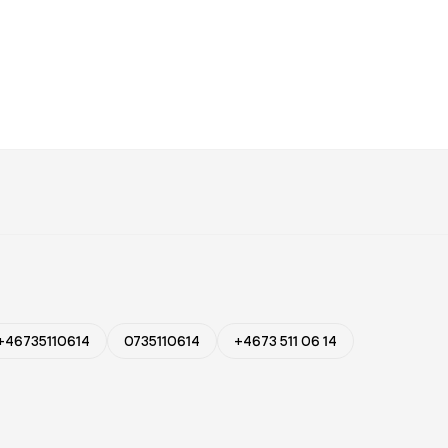
+46735110614
0735110614
+4673 511 06 14