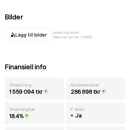
Bilder
Ladda upp bilder
Lägg till bilder
(Maximal storlek: 20MB)
Finansiell info
Omsättning
Rörelseresultat
1 559 094 tkr
286 898 tkr
Vinstmarginal
F-skatt
Ja
18.4%