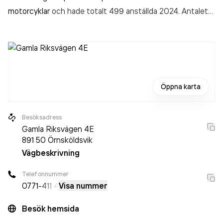
motorcyklar
och hade totalt 499 anställda 2024. Antalet
anställda har ökat med 45 personer sedan 2023 då det
jobbade 454 personer på företaget. Bolaget är ett
aktiebolag som varit aktivt sedan 1997. Ryds Bilglas AB -
114 Örnsköldsvik
omsatte 1 559 094 000,00 kr
senaste
räkenskapsåret (2024).
Öppna karta
Besöksadress
Gamla Riksvägen 4E
891 50
Örnsköldsvik
Vägbeskrivning
Telefonnummer
0771
-411 4
Visa nummer
Besök hemsida