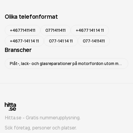
Olika telefonformat
+46771411411
0771411411
+4677 141 14 11
+4677-141 14 11
077-141 14 11
077-1411411
Branscher
Plåt-, lack- och glasreparationer på motorfordon utom motorcyklar
Hitta.se - Gratis nummerupplysning.
Sök företag, personer och platser.