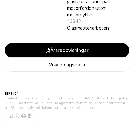
glasreparationer på
motorfordon utom
motorcyklar
43342
·
Glasmästeriarbeten
Årsredovisningar
Visa bolagsdata
Källor
Kontaktinformationen är regelbundet importerad från Skatteverkets register,
Dun & Bradstreet, Value8 och Bolagsverket av hitta.se. Annan information
har företaget själv möjligheten att registrera på sin sida.