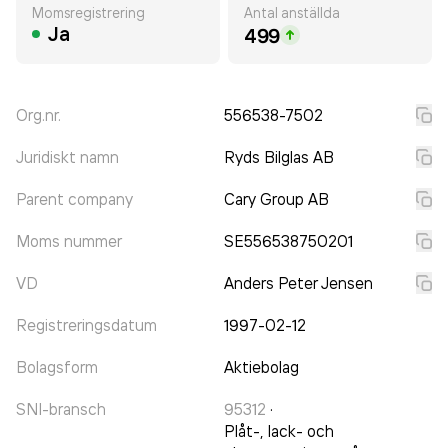
Momsregistrering
Antal anställda
Ja
499
Org.nr.
556538-7502
Juridiskt namn
Ryds Bilglas AB
Parent company
Cary Group AB
Moms nummer
SE556538750201
VD
Anders Peter Jensen
Registreringsdatum
1997-02-12
Bolagsform
Aktiebolag
SNI-bransch
95312
·
Plåt-, lack- och