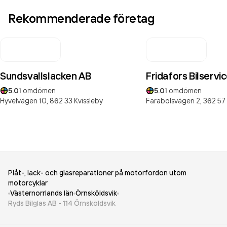
Rekommenderade företag
Sundsvallslacken AB
Fridafors Bilservi
5.0
1
omdömen
5.0
1
omdömen
Hyvelvägen 10,
862 33
Kvissleby
Farabolsvägen 2,
362 57
Plåt-, lack- och glasreparationer på motorfordon utom
motorcyklar
Västernorrlands län
Örnsköldsvik
Ryds Bilglas AB - 114 Örnsköldsvik