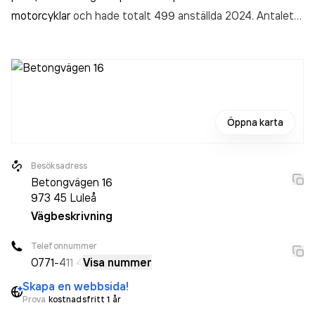
motorcyklar
och hade totalt 499 anställda 2024. Antalet
anställda har ökat med 45 personer sedan 2023 då det
jobbade 454 personer på företaget. Bolaget är ett
aktiebolag som varit aktivt sedan 1997. Ryds Bilglas AB -
115 Luleå Storheden
omsatte 1 559 094 000,00 kr
senaste räkenskapsåret (2024).
Öppna karta
Besöksadress
Betongvägen 16
973 45
Luleå
Vägbeskrivning
Telefonnummer
0771
-411 4
Visa nummer
Skapa en webbsida!
Prova
kostnadsfritt 1 år