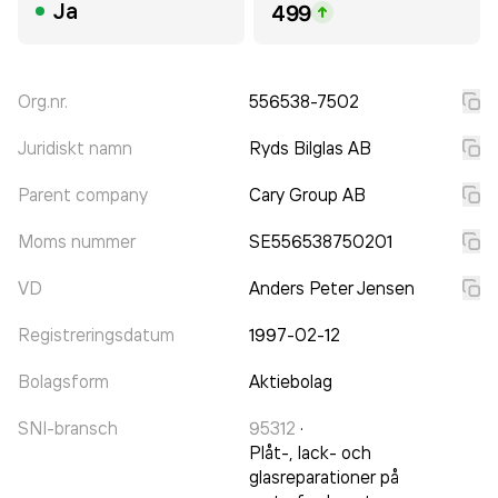
Ja
499
Org.nr.
556538-7502
Juridiskt namn
Ryds Bilglas AB
Parent company
Cary Group AB
Moms nummer
SE556538750201
VD
Anders Peter Jensen
Registreringsdatum
1997-02-12
Bolagsform
Aktiebolag
SNI-bransch
95312
·
Plåt-, lack- och
glasreparationer på