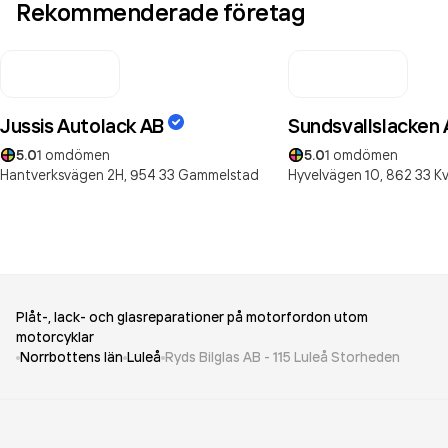
Rekommenderade företag
Jussis Autolack AB
Sundsvallslacken
5.0
1
omdömen
5.0
1
omdömen
Hantverksvägen 2H,
954 33
Gammelstad
Hyvelvägen 10,
862 33
Kv
Plåt-, lack- och glasreparationer på motorfordon utom
motorcyklar
Norrbottens län
Luleå
Ryds Bilglas AB - 115 Luleå Storheden