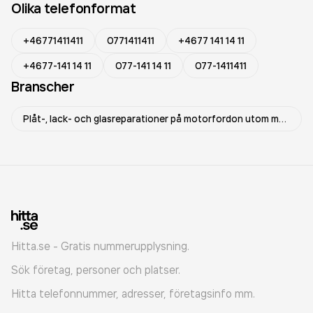
Olika telefonformat
+46771411411
0771411411
+4677 141 14 11
+4677-141 14 11
077-141 14 11
077-1411411
Branscher
Plåt-, lack- och glasreparationer på motorfordon utom motorcyklar
Hitta.se - Gratis nummerupplysning.
Sök företag, personer och platser.
Hitta telefonnummer, adresser, företagsinfo mm.