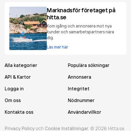
Marknadsför företaget på
hitta.se
Kom igång och annonsera mot nya
kunder och samarbetspartners nära
dig.
Läs mer här
Alla kategorier
Populära sökningar
API & Kartor
Annonsera
Logga in
Integritet
Om oss
Nödnummer
Kontakta oss
Användarvillkor
Privacy Policy
och
Cookie Inställningar
.
©
2026
Hitta.se