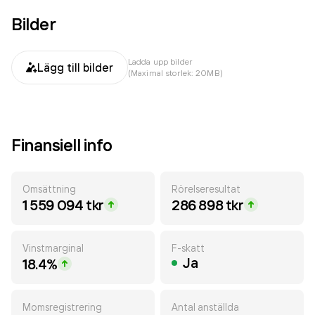
Bilder
Ladda upp bilder
Lägg till bilder
(Maximal storlek: 20MB)
Finansiell info
Omsättning
Rörelseresultat
1 559 094 tkr
286 898 tkr
Vinstmarginal
F-skatt
Ja
18.4%
Momsregistrering
Antal anställda