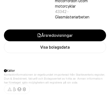
motorfordon utom
motorcyklar
43342
·
Glasmästeriarbeten
Årsredovisningar
Visa bolagsdata
Källor
Kontaktinformationen är regelbundet importerad från Skatteverkets register,
Dun & Bradstreet, Value8 och Bolagsverket av hitta.se. Annan information
har företaget själv möjligheten att registrera på sin sida.