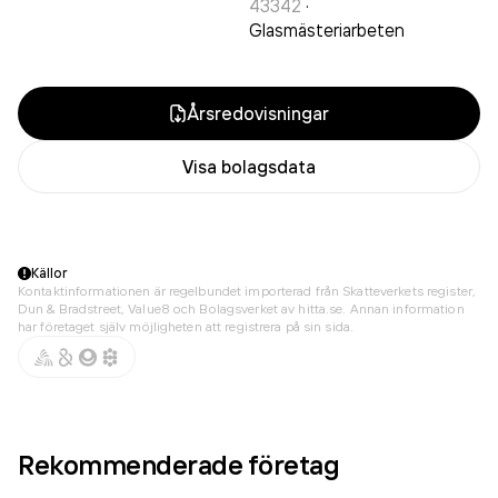
43342
·
Glasmästeriarbeten
Årsredovisningar
Visa bolagsdata
Källor
Kontaktinformationen är regelbundet importerad från Skatteverkets register,
Dun & Bradstreet, Value8 och Bolagsverket av hitta.se. Annan information
har företaget själv möjligheten att registrera på sin sida.
Rekommenderade företag