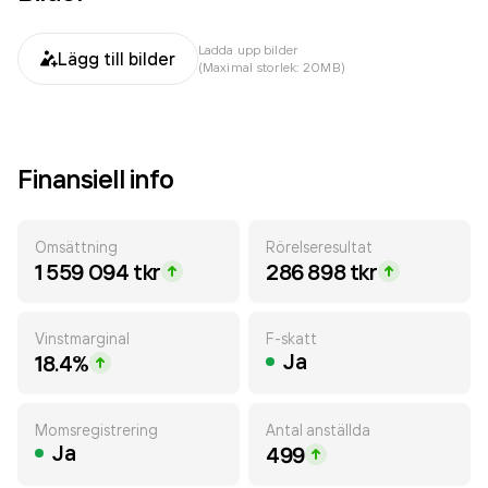
Ladda upp bilder
Lägg till bilder
(Maximal storlek: 20MB)
Finansiell info
Omsättning
Rörelseresultat
1 559 094 tkr
286 898 tkr
Vinstmarginal
F-skatt
Ja
18.4%
Momsregistrering
Antal anställda
Ja
499