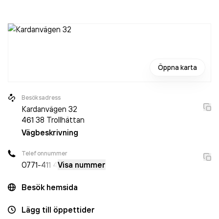
med 45 personer sedan 2023 då det jobbade 454
personer på företaget. Bolaget är ett aktiebolag som varit
aktivt sedan 1997. Ryds Bilglas
omsatte
1 559 094 000,00 kr
senaste räkenskapsåret (2024).
Öppna karta
Besöksadress
Kardanvägen 32
461 38
Trollhättan
Vägbeskrivning
Telefonnummer
0771
-411 4
Visa nummer
Besök hemsida
Lägg till öppettider