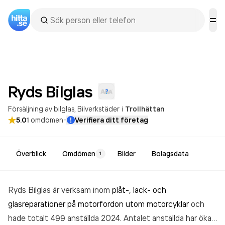
Ryds
Bilglas
Försäljning av bilglas
Bilverkstäder
i
Trollhättan
·
5.0
1
omdömen
Verifiera ditt företag
Överblick
Omdömen
Bilder
Bolagsdata
1
Ryds Bilglas är verksam inom
plåt-, lack- och
glasreparationer på motorfordon utom motorcyklar
och
hade totalt 499 anställda 2024. Antalet anställda har ökat