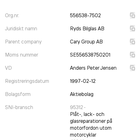
Org.nr.
556538-7502
Juridiskt namn
Ryds Bilglas AB
Parent company
Cary Group AB
Moms nummer
SE556538750201
VD
Anders Peter Jensen
Registreringsdatum
1997-02-12
Bolagsform
Aktiebolag
SNI-bransch
95312
·
Plåt-, lack- och
glasreparationer på
motorfordon utom
motorcyklar