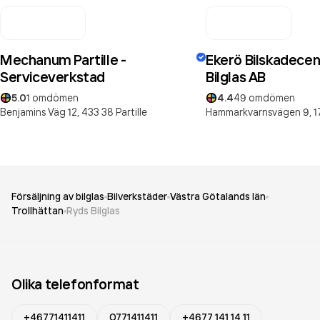
Mechanum Partille -
Ekerö Bilskadecen
Serviceverkstad
Bilglas AB
5.0
1
omdömen
4.4
49
omdömen
Benjamins Väg 12,
433 38
Partille
Hammarkvarnsvägen 9,
1
Försäljning av bilglas
Bilverkstäder
Västra Götalands län
Trollhättan
Ryds Bilglas
Olika telefonformat
+46771411411
0771411411
+4677 141 14 11