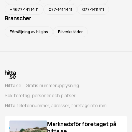
+4677-141 14 11
077-141 14 11
077-1411411
Branscher
Försäljning av bilglas
Bilverkstäder
Hitta.se - Gratis nummerupplysning.
Sök företag, personer och platser.
Hitta telefonnummer, adresser, företagsinfo mm.
Marknadsför företaget på
hitta.se