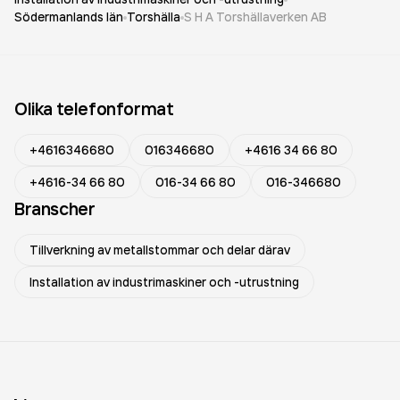
Södermanlands län
Torshälla
S H A Torshällaverken AB
Olika telefonformat
+4616346680
016346680
+4616 34 66 80
+4616-34 66 80
016-34 66 80
016-346680
Branscher
Tillverkning av metallstommar och delar därav
Installation av industrimaskiner och -utrustning