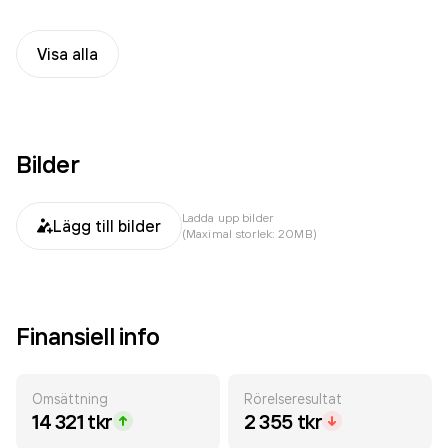
Visa alla
Bilder
Ladda upp bilder
Lägg till bilder
(Maximal storlek: 20MB)
Finansiell info
Omsättning
Rörelseresultat
14 321 tkr
2 355 tkr