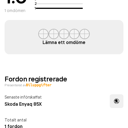
2
1
1
omdömen
Lämna ett omdöme
Fordon registrerade
Presenterat av
Senaste införskaffat
Skoda Enyaq 85X
Totalt antal
1 fordon