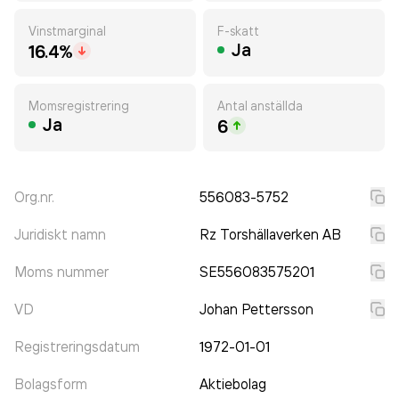
Vinstmarginal
F-skatt
Ja
16.4%
Momsregistrering
Antal anställda
Ja
6
Org.nr.
556083-5752
Juridiskt namn
Rz Torshällaverken AB
Moms nummer
SE556083575201
VD
Johan Pettersson
Registreringsdatum
1972-01-01
Bolagsform
Aktiebolag