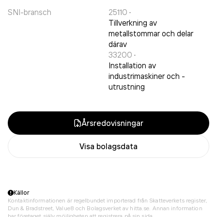
SNI-bransch
25110
·
Tillverkning av
metallstommar och delar
därav
33200
·
Installation av
industrimaskiner och -
utrustning
Årsredovisningar
Visa bolagsdata
Källor
Kontaktinformationen är regelbundet importerad från Skatteverkets register,
Dun & Bradstreet, Value8 och Bolagsverket av hitta.se. Annan information
har företaget själv möjligheten att registrera på sin sida.