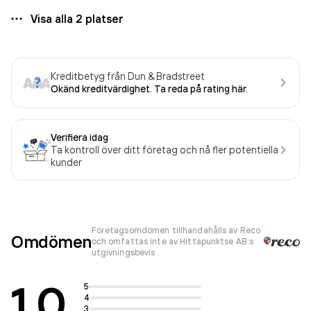
Visa alla
2
platser
Kreditbetyg från Dun & Bradstreet
Okänd kreditvärdighet. Ta reda på rating här.
Verifiera idag
Ta kontroll över ditt företag och nå fler potentiella
kunder
Företagsomdömen tillhandahålls av Reco
Omdömen
och omfattas inte av Hittapunktse AB:s
utgivningsbevis
1.0
5
4
3