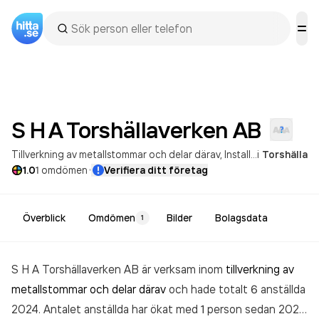
S H A Torshällaverken
AB
Tillverkning av metallstommar och delar därav
Installation av industrimaskiner och -utrustning
i
Torshälla
·
1.0
1
omdömen
Verifiera ditt företag
Överblick
Omdömen
Bilder
Bolagsdata
1
S H A Torshällaverken AB är verksam inom
tillverkning av
metallstommar och delar därav
och hade totalt 6 anställda
2024. Antalet anställda har ökat med 1 person sedan 2023