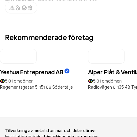
Rekommenderade företag
Yeshua Entreprenad AB
Alper Plåt & Venti
5.0
1
omdömen
5.0
1
omdömen
Regementsgatan 5,
151 66
Södertälje
Radiovägen 6,
135 48
Ty
Tillverkning av metallstommar och delar därav
Installation av industrimaskiner och -utrustning