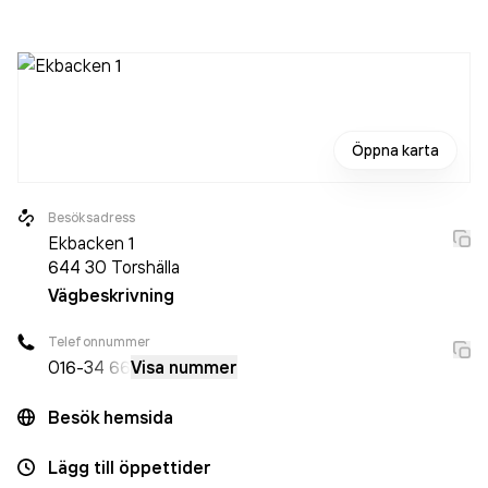
då det jobbade 5 personer på företaget. Bolaget är ett
aktiebolag som varit aktivt sedan 1972. S H A
Torshällaverken AB
omsatte 14 321 000,00 kr
senaste
räkenskapsåret (2024).
Öppna karta
Besöksadress
Ekbacken 1
644 30
Torshälla
Vägbeskrivning
Telefonnummer
016-
34 66
Visa nummer
Besök hemsida
Lägg till öppettider