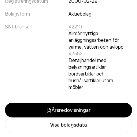
Registreringsdatum
2000-02-29
Bolagsform
Aktiebolag
SNI-bransch
42210
·
Allmännyttiga
anläggningsarbeten för
värme, vatten och avlopp
47552
·
Detaljhandel med
belysningsartiklar,
bordsartiklar och
hushållsartiklar utom
möbler
Årsredovisningar
Visa bolagsdata