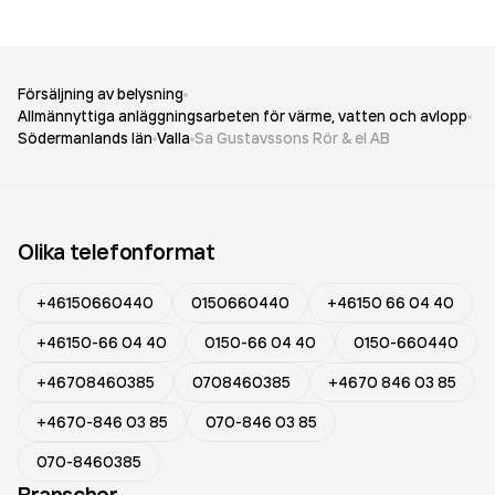
Försäljning av belysning
Allmännyttiga anläggningsarbeten för värme, vatten och avlopp
Södermanlands län
Valla
Sa Gustavssons Rör & el AB
Olika telefonformat
+46150660440
0150660440
+46150 66 04 40
+46150-66 04 40
0150-66 04 40
0150-660440
+46708460385
0708460385
+4670 846 03 85
+4670-846 03 85
070-846 03 85
070-8460385
Branscher