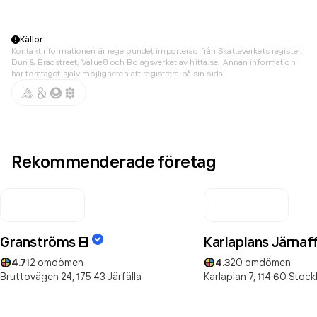
Källor
Kontaktinformationen är regelbundet importerad från Skatteverkets register,
Dun & Bradstreet, Value8 och Bolagsverket av hitta.se. Annan information
har företaget själv möjligheten att registrera på sin sida.
Rekommenderade företag
Granströms El
Karlaplans Järnaf
4.7
12
omdömen
4.3
20
omdömen
Bruttovägen 24,
175 43
Järfälla
Karlaplan 7,
114 60
Stock