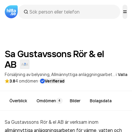
Sa Gustavssons Rör & el
AB
Försäljning av belysning
Allmännyttiga anläggningsarbeten för värme, vatten och avlopp
i
Valla
·
3.8
4
omdömen
Verifierad
Överblick
Omdömen
Bilder
Bolagsdata
4
Sa Gustavssons Rör & el AB är verksam inom
allmännyttiga anläggningsarbeten för värme, vatten och