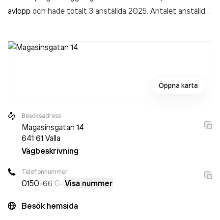
avlopp
och hade totalt 3 anställda 2025. Antalet anställda
har minskat med 2 personer sedan 2024 då det jobbade 5
personer på företaget. Bolaget är ett aktiebolag som varit
aktivt sedan 2000. Sa Gustavssons Rör & el AB
omsatte
5 497 000,00 kr
senaste räkenskapsåret (2025).
Öppna karta
Besöksadress
Magasinsgatan 14
641 61
Valla
Vägbeskrivning
Telefonnummer
0150
-66 04
Visa nummer
Besök hemsida