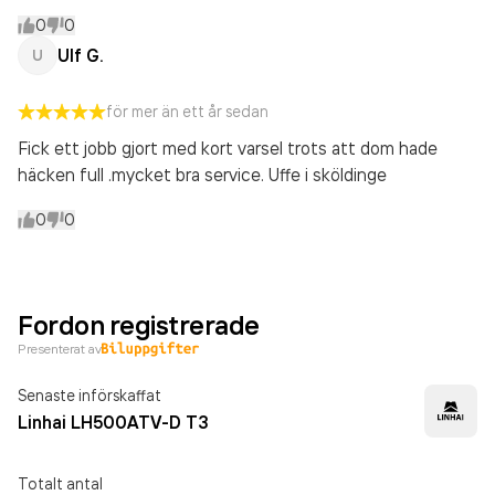
0
0
Ulf G.
U
för mer än ett år sedan
Fick ett jobb gjort med kort varsel trots att dom hade
häcken full .mycket bra service. Uffe i sköldinge
0
0
Fordon registrerade
Presenterat av
Senaste införskaffat
Linhai LH500ATV-D T3
Totalt antal