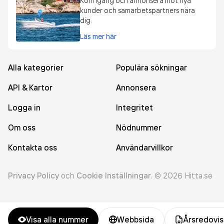
Kom igång och annonsera mot nya
kunder och samarbetspartners nära
dig.
Läs mer här
Alla kategorier
Populära sökningar
API & Kartor
Annonsera
Logga in
Integritet
Om oss
Nödnummer
Kontakta oss
Användarvillkor
Privacy Policy
och
Cookie Inställningar
.
©
2026
Hitta.se
Visa alla nummer
Webbsida
Årsredovis