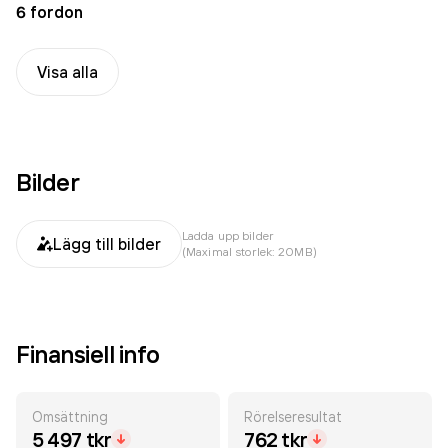
6 fordon
Visa alla
Bilder
Ladda upp bilder
Lägg till bilder
(Maximal storlek: 20MB)
Finansiell info
Omsättning
Rörelseresultat
5 497 tkr
762 tkr