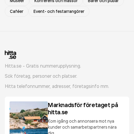
Museer
Konferens och mässor
Barer och pubar
Caféer
Event- och festarrangörer
Hitta.se - Gratis nummerupplysning.
Sök företag, personer och platser.
Hitta telefonnummer, adresser, företagsinfo mm.
Marknadsför företaget på
hitta.se
Kom igång och annonsera mot nya
kunder och samarbetspartners nära
dig.