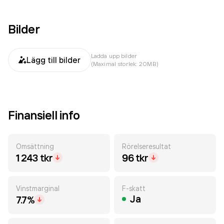
Bilder
Ladda upp bilder
Lägg till bilder
(Maximal storlek: 20MB)
Finansiell info
Omsättning
Rörelseresultat
1 243 tkr
96 tkr
Vinstmarginal
F-skatt
Ja
7.7%