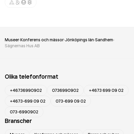
Museer
Konferens och mässor
Jönköpings län
Sandhem
Sägnernas Hus AB
Olika telefonformat
+46736990902
0736990902
+4673 699 09 02
+4673-699 09 02
073-699 09 02
073-6990902
Branscher