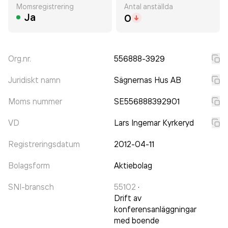
Momsregistrering
Antal anställda
Ja
0
Org.nr.
556888-3929
Juridiskt namn
Sägnernas Hus AB
Moms nummer
SE556888392901
VD
Lars Ingemar Kyrkeryd
Registreringsdatum
2012-04-11
Bolagsform
Aktiebolag
SNI-bransch
55102
·
Drift av
konferensanläggningar
med boende