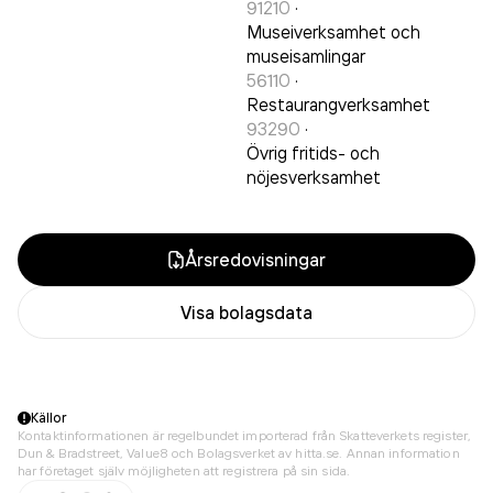
91210
·
Museiverksamhet och
museisamlingar
56110
·
Restaurangverksamhet
93290
·
Övrig fritids- och
nöjesverksamhet
Årsredovisningar
Visa bolagsdata
Källor
Kontaktinformationen är regelbundet importerad från Skatteverkets register,
Dun & Bradstreet, Value8 och Bolagsverket av hitta.se. Annan information
har företaget själv möjligheten att registrera på sin sida.