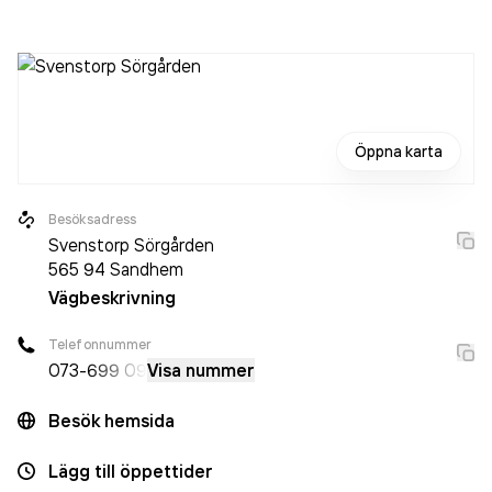
omsatte 1 243 000,00 kr
senaste räkenskapsåret (2025).
Öppna karta
Besöksadress
Svenstorp Sörgården
565 94
Sandhem
Vägbeskrivning
Telefonnummer
073-
699 09
Visa nummer
Besök hemsida
Lägg till öppettider