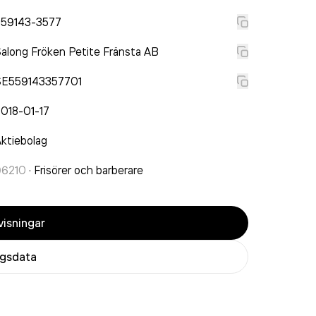
559143-3577
along Fröken Petite Fränsta AB
SE559143357701
018-01-17
ktiebolag
96210
·
Frisörer och barberare
isningar
agsdata