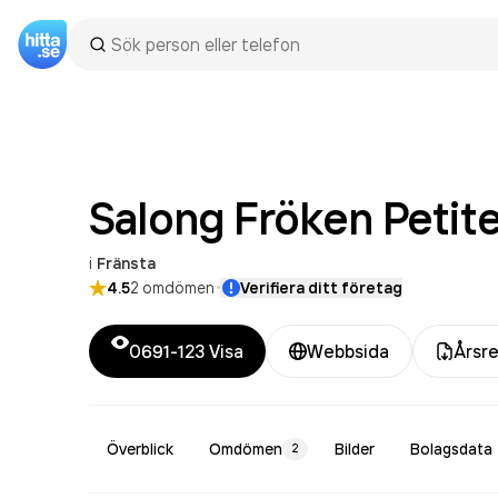
Salong Fröken Petit
i
Fränsta
·
4.5
2
omdömen
Verifiera ditt företag
0691-123
Visa
Webbsida
Årsre
Överblick
Omdömen
Bilder
Bolagsdata
2