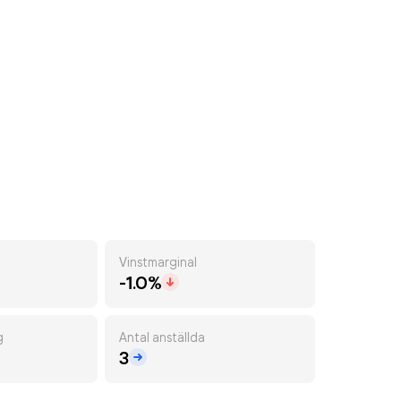
Vinstmarginal
-1.0%
g
Antal anställda
3