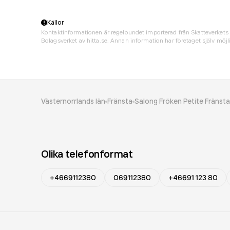
Källor
Kontaktinformationen är regelbundet importerad från Skatteverkets 
Bolagsverket av hitta.se. Annan information har företaget själv möjli
Västernorrlands län
Fränsta
Salong Fröken Petite Fränsta
Olika telefonformat
+4669112380
069112380
+46691 123 80