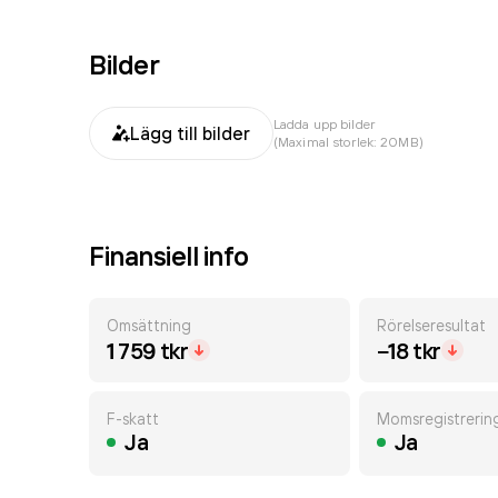
Bilder
Ladda upp bilder
Lägg till bilder
(Maximal storlek: 20MB)
Finansiell info
Omsättning
Rörelseresultat
1 759 tkr
−18 tkr
F-skatt
Momsregistrerin
Ja
Ja