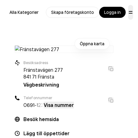
Alla Kategorier
Skapa företagskonto
Logga in
Öppna karta
Besöksadress
Fränstavägen 277
841 71
Fränsta
Vägbeskrivning
Telefonnummer
0691
-123
Visa nummer
Besök hemsida
Lägg till öppettider