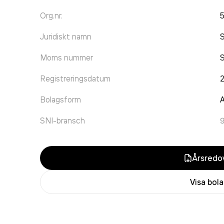
Org.nr.
Juridiskt namn
S
Moms nummer
Registreringsdatum
2
Bolagsform
A
SNI-bransch
Årsredov
Visa bol