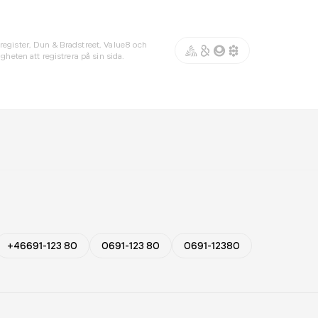
register, Dun & Bradstreet, Value8 och
gheten att registrera på sin sida.
+46691-123 80
0691-123 80
0691-12380