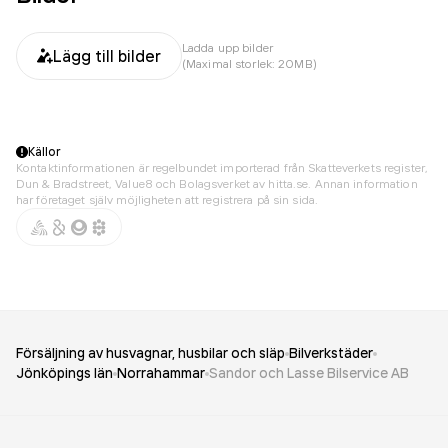
Ladda upp bilder
Lägg till bilder
(Maximal storlek: 20MB)
Källor
Kontaktinformationen är regelbundet importerad från Skatteverkets register,
Dun & Bradstreet, Value8 och Bolagsverket av hitta.se. Annan information
har företaget själv möjligheten att registrera på sin sida.
Försäljning av husvagnar, husbilar och släp
Bilverkstäder
Jönköpings län
Norrahammar
Sandor och Lasse Bilservice AB