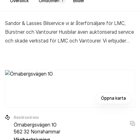
Överblick
Omdömen
Bilder
1
Sandor & Lasses Bilservice vi är återförsäljare för LMC,
Bürstner och Vantourer Husbilar även auktoriserad service
och skade verkstad för LMC och Vantourer. Vi erbjuder
försäljning av husbilar, personbilar, däck, gasol och tillbehör.
I vår verkstad hittar du fullständig service för både husbilar
och personbilar. Vi har även en utställningshall i våra
nybyggda lokaler. På LMC lämnar vi stolt 12 Års
täthetsgaranti detta borgar för ett tryggt ägande. Vi är
Sveriges näst största LMC återförsäljare och har alltid
Öppna karta
stort urval av nya husbilar för visning och för snabb
leverans.
Besöksadress
Örnabergsvägen 10
562 32
Norrahammar
Vägbeskrivning