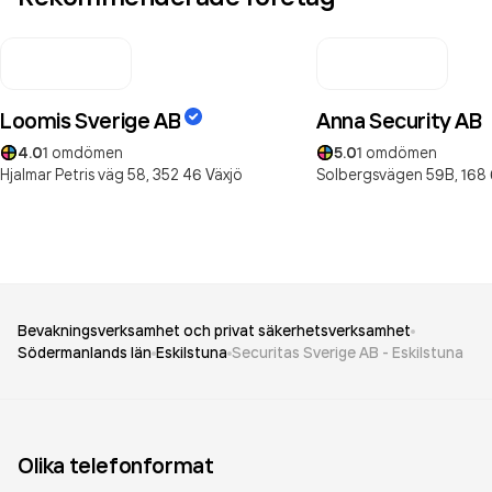
Loomis Sverige AB
Anna Security AB
4.0
1
omdömen
5.0
1
omdömen
Hjalmar Petris väg 58,
352 46
Växjö
Solbergsvägen 59B,
168
Bevakningsverksamhet och privat säkerhetsverksamhet
Södermanlands län
Eskilstuna
Securitas Sverige AB - Eskilstuna
Olika telefonformat