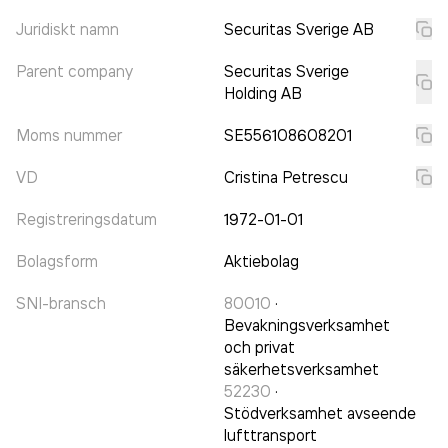
Juridiskt namn
Securitas Sverige AB
Parent company
Securitas Sverige
Holding AB
Moms nummer
SE556108608201
VD
Cristina Petrescu
Registreringsdatum
1972-01-01
Bolagsform
Aktiebolag
SNI-bransch
80010
·
Bevakningsverksamhet
och privat
säkerhetsverksamhet
52230
·
Stödverksamhet avseende
lufttransport