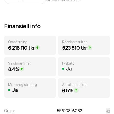
Finansiell info
Omsättning
Rörelseresultat
6 216 110 tkr
523 810 tkr
Vinstmarginal
F-skatt
Ja
8.4%
Momsregistrering
Antal anställda
Ja
6 515
Org.nr.
556108-6082