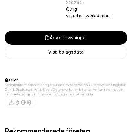
80090
·
Övrig
säkerhetsverksamhet
Årsredovisningar
Visa bolagsdata
Källor
Kontaktinformationen är regelbundet importerad från Skatteverkets register,
Dun & Bradstreet, Value8 och Bolagsverket av hitta.se. Annan information
har företaget själv möjligheten att registrera på sin sida.
Rekommenderade företag