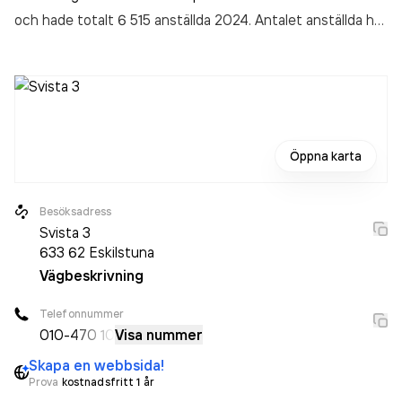
och hade totalt 6 515 anställda 2024. Antalet anställda har
ökat med 184 personer sedan 2023 då det jobbade 6 331
personer på företaget. Bolaget är ett aktiebolag som varit
aktivt sedan 1972. Securitas Sverige AB - Eskilstuna
omsatte 6 216 110 000,00 kr
senaste räkenskapsåret
(2024).
Öppna karta
Besöksadress
Svista 3
633 62
Eskilstuna
Vägbeskrivning
Telefonnummer
010-
470 10
Visa nummer
Skapa en webbsida!
Prova
kostnadsfritt 1 år