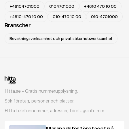
+46104701000
0104701000
+4610 470 10 00
+4610-470 10 00
010-470 10 00
010-4701000
Branscher
Bevakningsverksamhet och privat säkerhetsverksamhet
Hitta.se - Gratis nummerupplysning.
Sök företag, personer och platser.
Hitta telefonnummer, adresser, företagsinfo mm.
Marknadsför företaget på