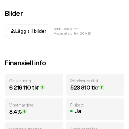
Bilder
Ladda upp bilder
Lägg till bilder
(Maximal storlek: 20MB)
Finansiell info
Omsättning
Rörelseresultat
6 216 110 tkr
523 810 tkr
Vinstmarginal
F-skatt
Ja
8.4%