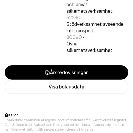
och privat
säkerhetsverksamhet
52230
·
Stödverksamhet avseende
lufttransport
80090
·
Övrig
säkerhetsverksamhet
Årsredovisningar
Visa bolagsdata
Källor
Kontaktinformationen är regelbundet importerad från Skatteverkets register,
Dun & Bradstreet, Value8 och Bolagsverket av hitta.se. Annan information
har företaget själv möjligheten att registrera på sin sida.