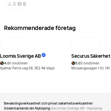
Rekommenderade företag
Loomis Sverige AB
Securus Säkerhet 
4.0
1
omdömen
5.0
3
omdömen
Hjalmar Petris väg 58,
352 46
Växjö
Mossängsvägen 1 1tr,
141 
Bevakningsverksamhet och privat säkerhetsverksamhet
Södermanlands län
Nyköping
Securitas Sverige AB - Nyköping