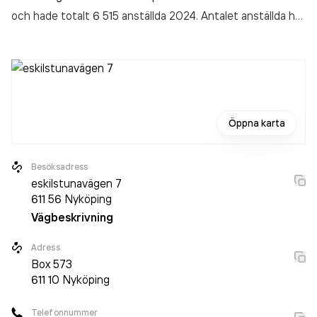
och hade totalt 6 515 anställda 2024. Antalet anställda har
ökat med 184 personer sedan 2023 då det jobbade 6 331
personer på företaget. Bolaget är ett aktiebolag som varit
aktivt sedan 1972. Securitas Sverige AB - Nyköping
omsatte 6 216 110 000,00 kr
senaste räkenskapsåret
(2024).
Öppna karta
Besöksadress
eskilstunavägen 7
611 56
Nyköping
Vägbeskrivning
Adress
Box
573
611 10
Nyköping
Telefonnummer