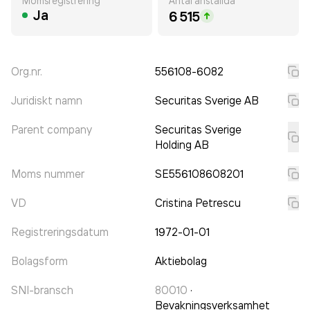
Momsregistrering
Antal anställda
Ja
6 515
Org.nr.
556108-6082
Juridiskt namn
Securitas Sverige AB
Parent company
Securitas Sverige
Holding AB
Moms nummer
SE556108608201
VD
Cristina Petrescu
Registreringsdatum
1972-01-01
Bolagsform
Aktiebolag
SNI-bransch
80010
·
Bevakningsverksamhet