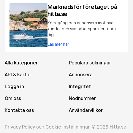
Marknadsför företaget på
hitta.se
Kom igång och annonsera mot nya
kunder och samarbetspartners nära
dig.
Läs mer här
Alla kategorier
Populära sökningar
API & Kartor
Annonsera
Logga in
Integritet
Om oss
Nödnummer
Kontakta oss
Användarvillkor
Privacy Policy
och
Cookie Inställningar
.
©
2026
Hitta.se