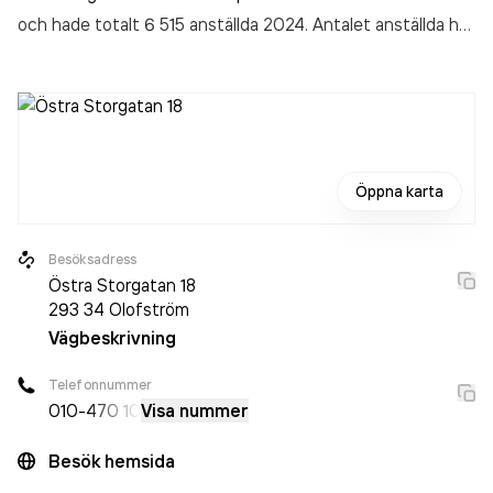
och hade totalt 6 515 anställda 2024. Antalet anställda har
ökat med 184 personer sedan 2023 då det jobbade 6 331
personer på företaget. Bolaget är ett aktiebolag som varit
aktivt sedan 1972. Securitas Sverige AB - Olofström
omsatte 6 216 110 000,00 kr
senaste räkenskapsåret
(2024).
Öppna karta
Besöksadress
Östra Storgatan 18
293 34
Olofström
Vägbeskrivning
Telefonnummer
010-
470 10
Visa nummer
Besök hemsida