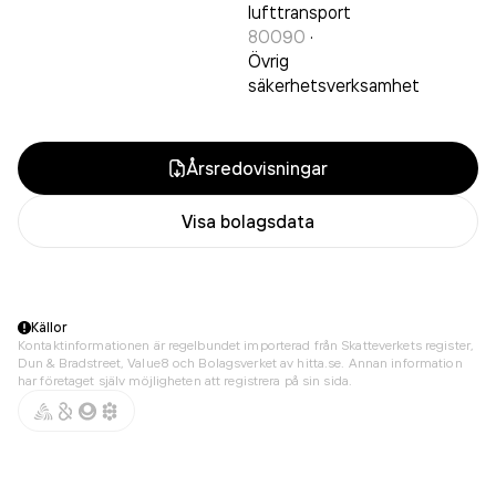
lufttransport
80090
·
Övrig
säkerhetsverksamhet
Årsredovisningar
Visa bolagsdata
Källor
Kontaktinformationen är regelbundet importerad från Skatteverkets register,
Dun & Bradstreet, Value8 och Bolagsverket av hitta.se. Annan information
har företaget själv möjligheten att registrera på sin sida.