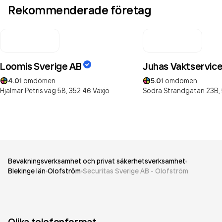
Rekommenderade företag
Loomis Sverige AB
Juhas Vaktservic
4.0
1
omdömen
5.0
1
omdömen
Hjalmar Petris väg 58,
352 46
Växjö
Södra Strandgatan 23B,
Bevakningsverksamhet och privat säkerhetsverksamhet
Blekinge län
Olofström
Securitas Sverige AB - Olofström
Olika telefonformat