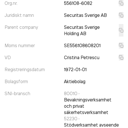
Org.nr.
556108-6082
Juridiskt namn
Securitas Sverige AB
Parent company
Securitas Sverige
Holding AB
Moms nummer
SE556108608201
VD
Cristina Petrescu
Registreringsdatum
1972-01-01
Bolagsform
Aktiebolag
SNI-bransch
80010
·
Bevakningsverksamhet
och privat
säkerhetsverksamhet
52230
·
Stödverksamhet avseende