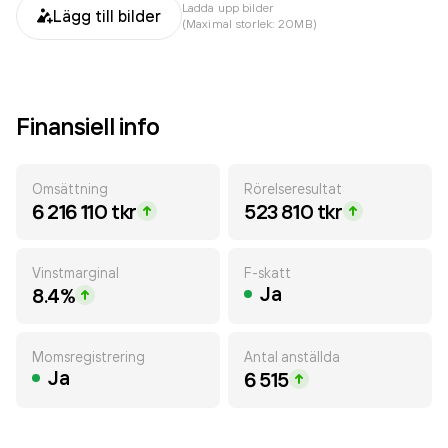
Ladda upp bilder
Lägg till bilder
(Maximal storlek: 20MB)
Finansiell info
Omsättning
Rörelseresultat
6 216 110 tkr
523 810 tkr
Vinstmarginal
F-skatt
Ja
8.4%
Momsregistrering
Antal anställda
Ja
6 515