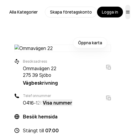
Alla Kategorier
Skapa företagskonto
Logga in
Öppna karta
Besöksadress
Ommavägen 22
275 39
Sjöbo
Vägbeskrivning
Telefonnummer
0416
-128
Visa nummer
Besök hemsida
Stängt
till
07:00