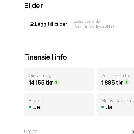
Bilder
Ladda upp bilder
Lägg till bilder
(Maximal storlek: 20MB)
Finansiell info
Omsättning
Rörelseresultat
14 155 tkr
1 885 tkr
F-skatt
Momsregistrerin
Ja
Ja
Org.nr.