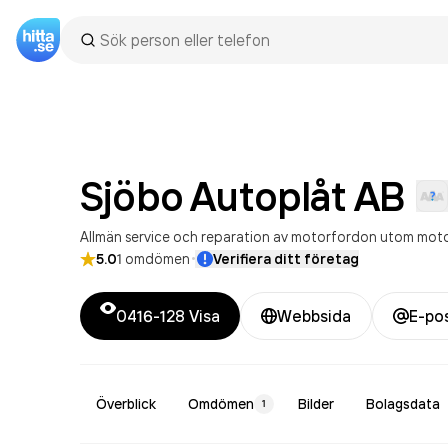
Sjöbo Autoplåt
AB
Allmän service och reparation av motorfordon utom moto
·
5.0
1
omdömen
Verifiera ditt företag
0416-128
Visa
Webbsida
E-po
Överblick
Omdömen
Bilder
Bolagsdata
1