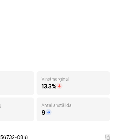
Vinstmarginal
13.3%
g
Antal anställda
9
556732-0816