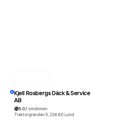
Kjell Rosbergs Däck & Service
AB
5.0
2
omdömen
Traktorgränden 5,
226 60
Lund