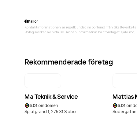
Källor
Kontaktinformationen är regelbundet importerad från Skatteverkets 
Bolagsverket av hitta.se. Annan information har företaget själv möjli
Rekommenderade företag
Ma Teknik & Service
Mattias 
5.0
1
omdömen
5.0
1
omd
Spjutgränd 1,
275 31
Sjöbo
Södergatan 