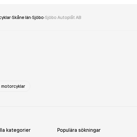
cyklar
Skåne län
Sjöbo
Sjöbo Autoplåt AB
m motorcyklar
lla kategorier
Populära sökningar