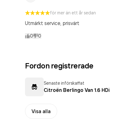
för mer än ett år sedan
Utmärkt service, prisvärt
0
0
Fordon registrerade
Senaste införskaffat
Citroën Berlingo Van 1.6 HDi
Visa alla