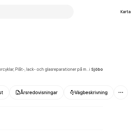
Karta
rcyklar
Plåt-, lack- och glasreparationer på motorfordon utom motorcyklar
i
Sjöbo
Mer
st
Årsredovisningar
Vägbeskrivning