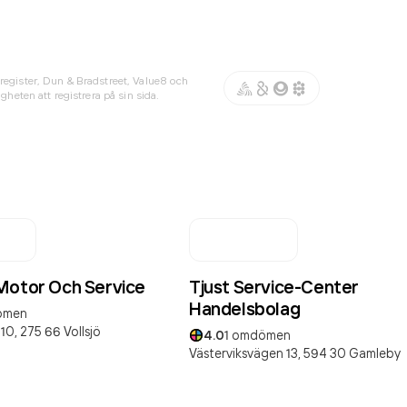
register, Dun & Bradstreet, Value8 och
gheten att registrera på sin sida.
Motor Och Service
Tjust Service-Center
Handelsbolag
ömen
10,
275 66
Vollsjö
4.0
1
omdömen
Västerviksvägen 13,
594 30
Gamleby