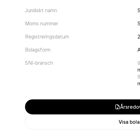
Juridiskt namn
S
Moms nummer
Registreringsdatum
Bolagsform
A
SNI-bransch
9
m
m
Årsredov
Visa bol