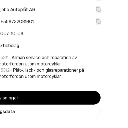
jöbo Autoplåt AB
SE556732081601
2007-10-09
ktiebolag
5311
·
Allmän service och reparation av
otorfordon utom motorcyklar
95312
·
Plåt-, lack- och glasreparationer på
otorfordon utom motorcyklar
isningar
agsdata