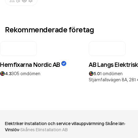
Rekommenderade företag
Hemfixarna Nordic AB
AB Langs Elektris
4.3
305
omdömen
5.0
1
omdömen
Stjärnfallsvägen 8A,
281 
Elektriker
Installation och service villauppvärmning
Skåne län
Vinslöv
Skånes Elinstallation AB