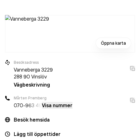
varit aktivt sedan 1993. Skånes Elinstallation AB
omsatte
16 462 000,00 kr
senaste räkenskapsåret (2025).
Öppna karta
Besöksadress
Vanneberga 3229
288 90
Vinslöv
Vägbeskrivning
Mårten Premberg
070-
963 49
Visa nummer
Besök hemsida
Lägg till öppettider