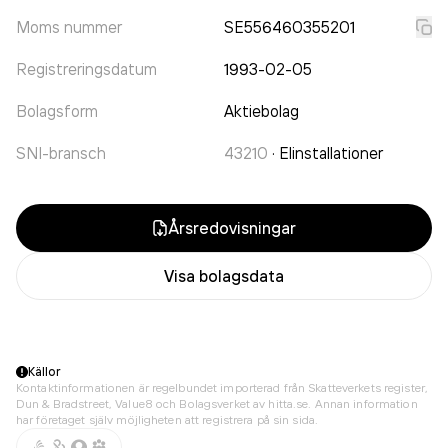
Moms nummer
SE556460355201
Registreringsdatum
1993-02-05
Bolagsform
Aktiebolag
SNI-bransch
43210
·
Elinstallationer
Årsredovisningar
Visa bolagsdata
Källor
Kontaktinformationen är regelbundet importerad från Skatteverkets register,
Dun & Bradstreet, Value8 och Bolagsverket av hitta.se. Annan information
har företaget själv möjligheten att registrera på sin sida.