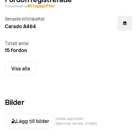
Presenterat av
Senaste införskaffat
Carado A464
Totalt antal
15 fordon
Visa alla
Bilder
Ladda upp bilder
Lägg till bilder
(Maximal storlek: 20MB)