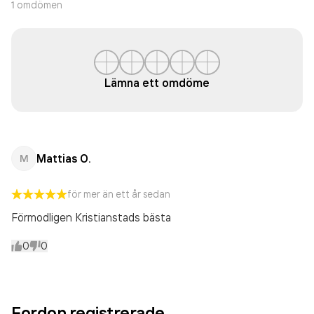
1
omdömen
Lämna ett omdöme
Mattias O.
M
för mer än ett år sedan
Förmodligen Kristianstads bästa
0
0
Fordon registrerade