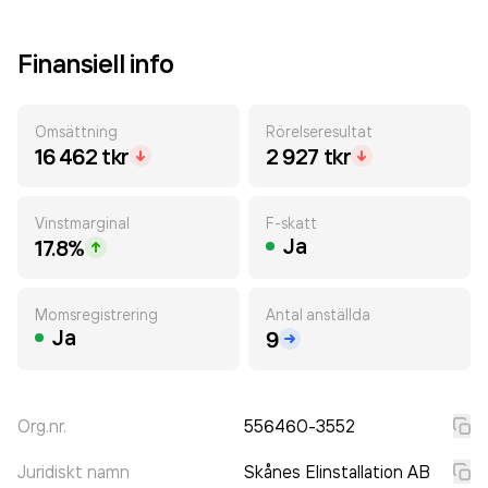
Finansiell info
Omsättning
Rörelseresultat
16 462 tkr
2 927 tkr
Vinstmarginal
F-skatt
Ja
17.8%
Momsregistrering
Antal anställda
Ja
9
Org.nr.
556460-3552
Juridiskt namn
Skånes Elinstallation AB