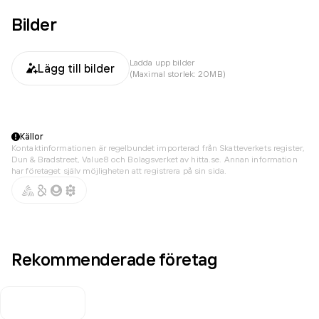
Bilder
Ladda upp bilder
Lägg till bilder
(Maximal storlek: 20MB)
Källor
Kontaktinformationen är regelbundet importerad från Skatteverkets register,
Dun & Bradstreet, Value8 och Bolagsverket av hitta.se. Annan information
har företaget själv möjligheten att registrera på sin sida.
Rekommenderade företag