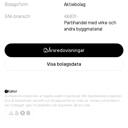
Bolagsform
Aktiebolag
SNI-bransch
46831
·
Partihandel med virke och
andra byggmaterial
Årsredovisningar
Visa bolagsdata
Källor
Kontaktinformationen är regelbundet importerad från Skatteverkets register,
Dun & Bradstreet, Value8 och Bolagsverket av hitta.se. Annan information
har företaget själv möjligheten att registrera på sin sida.