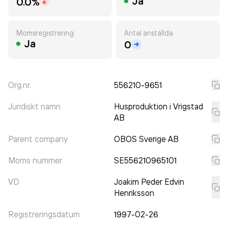
Ja
0.0%
Momsregistrering
Antal anställda
Ja
0
Org.nr.
556210-9651
Juridiskt namn
Husproduktion i Vrigstad
AB
Parent company
OBOS Sverige AB
Moms nummer
SE556210965101
VD
Joakim Peder Edvin
Henriksson
Registreringsdatum
1997-02-26