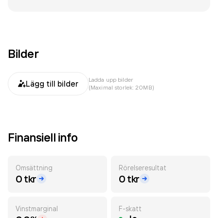
Bilder
Ladda upp bilder
Lägg till bilder
(Maximal storlek: 20MB)
Finansiell info
Omsättning
Rörelseresultat
0 tkr
0 tkr
Vinstmarginal
F-skatt