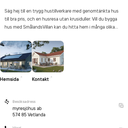
Säg hej till en trygg hustillverkare med genomtänkta hus
till bra pris, och en husresa utan krusiduller. Vill du bygga
hus med SmålandsVillan kan du hitta hem i många olika
husmodeller, med rum för allt du och din familj behöver –
nu och i framtiden. Och du, med den här husleverantören
går det undan. Många familjer flyttar in redan 10 månader
efter skrivet avtal!
Hemsida
Kontakt
Besöksadress
myresjöhus ab
574 85
Vetlanda
Växel