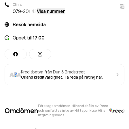
Clinic
079-
201 42
Visa nummer
Besök hemsida
Öppet
till
17:00
Kreditbetyg från Dun & Bradstreet
Okänd kreditvärdighet. Ta reda på rating här.
Företagsomdömen tillhandahålls av Reco
Omdömen
och omfattas inte av Hittapunktse AB:s
utgivningsbevis