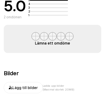
5.0
5
4
3
2
1
2
omdömen
Lämna ett omdöme
Bilder
Ladda upp bilder
Lägg till bilder
(Maximal storlek: 20MB)