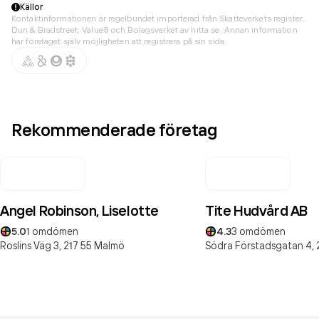
Källor
Kontaktinformationen är regelbundet importerad från Skatteverkets register,
Dun & Bradstreet, Value8 och Bolagsverket av hitta.se. Annan information
har företaget själv möjligheten att registrera på sin sida.
Rekommenderade företag
Angel Robinson, Liselotte
Tite Hudvård AB
5.0
1
omdömen
4.3
3
omdömen
Roslins Väg 3,
217 55
Malmö
Södra Förstadsgatan 4,