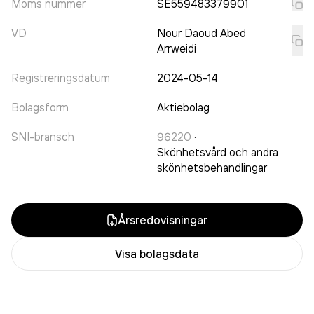
Moms nummer
SE559483379901
VD
Nour Daoud Abed
Arrweidi
Registreringsdatum
2024-05-14
Bolagsform
Aktiebolag
SNI-bransch
96220
·
Skönhetsvård och andra
skönhetsbehandlingar
Årsredovisningar
Visa bolagsdata