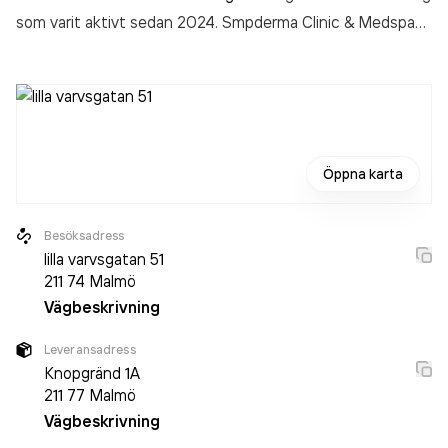
som varit aktivt sedan 2024. Smpderma Clinic & Medspa
omsatte 121 000,00 kr
senaste räkenskapsåret (2024).
Öppna karta
Besöksadress
lilla varvsgatan 51
211 74
Malmö
Vägbeskrivning
Leveransadress
Knopgränd 1A
211 77
Malmö
Vägbeskrivning