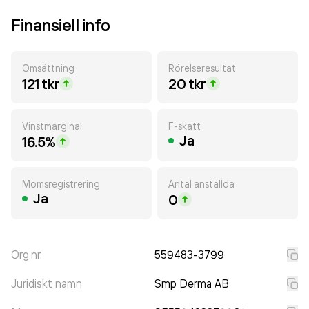
Finansiell info
Omsättning
Rörelseresultat
121 tkr
20 tkr
Vinstmarginal
F-skatt
Ja
16.5%
Momsregistrering
Antal anställda
Ja
0
Org.nr.
559483-3799
Juridiskt namn
Smp Derma AB