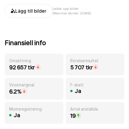
Ladda upp bilder
Lägg till bilder
(Maximal storlek: 20MB)
Finansiell info
Omsättning
Rörelseresultat
92 657 tkr
5 707 tkr
Vinstmarginal
F-skatt
Ja
6.2%
Momsregistrering
Antal anställda
Ja
19