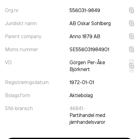
Org.nr.
556031-9849
Juridiskt namn
AB Oskar Sohlberg
Parent company
Anno 1879 AB
Moms nummer
SE556031984901
VD
Görgen Per-Åke
Björknert
Registreringsdatum
1972-01-01
Bolagsform
Aktiebolag
SNI-bransch
46841
·
Partihandel med
järnhandelsvaror