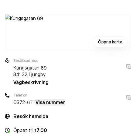
det jobbade 18 personer på företaget. Bolaget är ett
aktiebolag som varit aktivt sedan 1972. Sohlbergs
omsatte
92 657 000,00 kr
senaste räkenskapsåret (2024).
Öppna karta
Besöksadress
Kungsgatan 69
341 32
Ljungby
Vägbeskrivning
Telefon
0372
-677
Visa nummer
Besök hemsida
Öppet
till
17:00