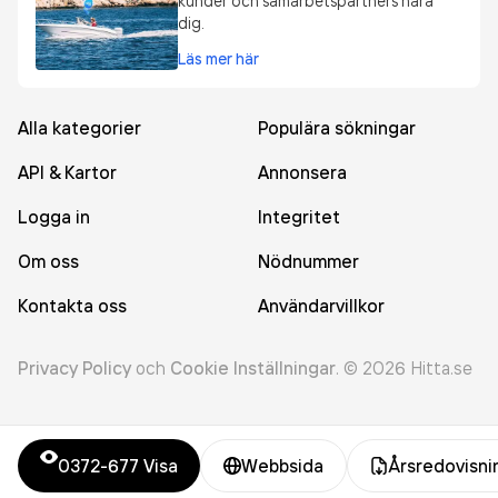
kunder och samarbetspartners nära
dig.
Läs mer här
Alla kategorier
Populära sökningar
API & Kartor
Annonsera
Logga in
Integritet
Om oss
Nödnummer
Kontakta oss
Användarvillkor
Privacy Policy
och
Cookie Inställningar
.
©
2026
Hitta.se
0372-677
Visa
Webbsida
Årsredovisni