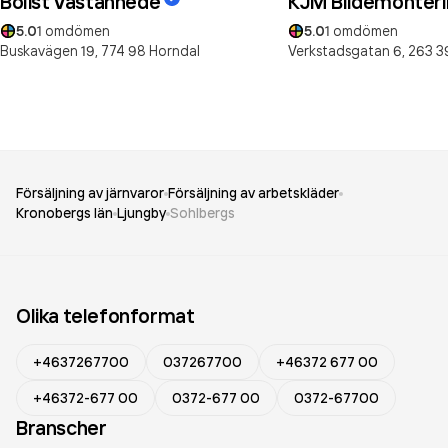
Bolist Västanhede
KJM Bildemonteri
5.0
1
omdömen
5.0
1
omdömen
Buskavägen 19,
774 98
Horndal
Verkstadsgatan 6,
263 3
Försäljning av järnvaror
Försäljning av arbetskläder
Kronobergs län
Ljungby
Sohlbergs
Olika telefonformat
+4637267700
037267700
+46372 677 00
+46372-677 00
0372-677 00
0372-67700
Branscher