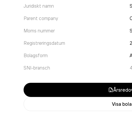
Juridiskt namn
S
Parent company
C
Moms nummer
Registreringsdatum
Bolagsform
A
SNI-bransch
Årsredov
Visa bol