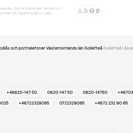
register, Dun & Bradstreet, Value8 och
gheten att registrera på sin sida.
kodlås och porttelefoner
Västernorrlands län
Sollefteå
Sollefteå Låss
+46620-147 50
0620-147 50
0620-14750
+4670
8025
+46722329085
0722329085
+4672 232 90 85