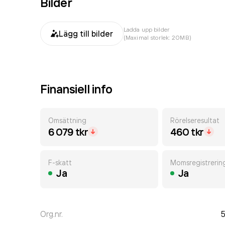
Bilder
Ladda upp bilder
Lägg till bilder
(Maximal storlek: 20MB)
Finansiell info
Omsättning
Rörelseresultat
6 079 tkr
460 tkr
F-skatt
Momsregistrerin
Ja
Ja
Org.nr.