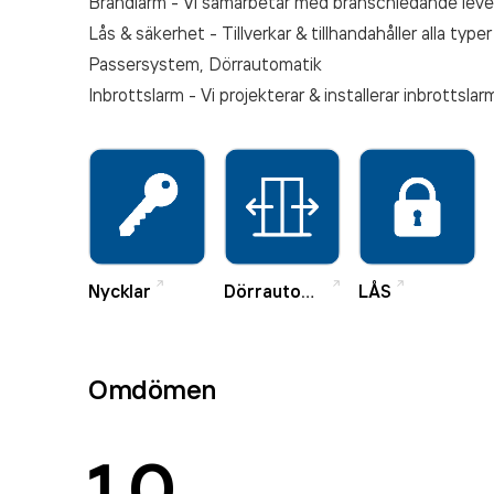
Brandlarm - Vi samarbetar med branschledande lev
Lås & säkerhet - Tillverkar & tillhandahåller alla typer
Passersystem, Dörrautomatik
Inbrottslarm - Vi projekterar & installerar inbrotts
Nycklar
Dörrautomatik
LÅS
Omdömen
1.0