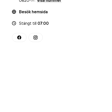
0620
-147
Visa nummer
Besök hemsida
Stängt
till
07:00