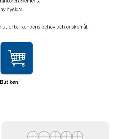
erantören Siemens.
 av nycklar.
larm ut efter kundens behov och önskemål.
Butiken