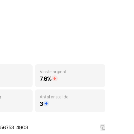
Vinstmarginal
7.6%
g
Antal anställda
3
556753-4903