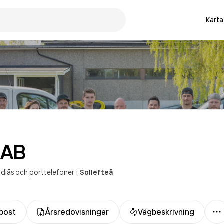
Karta
AB
kodlås och porttelefoner
i
Sollefteå
M
post
Årsredovisningar
Vägbeskrivning