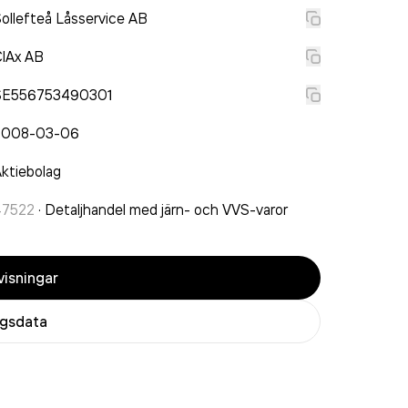
ollefteå Låsservice AB
lAx AB
SE556753490301
2008-03-06
ktiebolag
47522
·
Detaljhandel med järn- och VVS-varor
isningar
agsdata