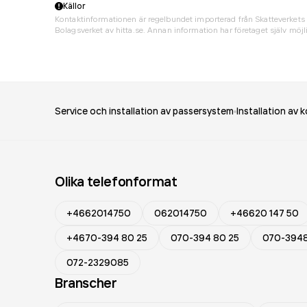
Källor
Kontaktinformationen är regelbundet importerad från Skatteverkets 
Bolagsverket av hitta.se. Annan information har företaget själv möjli
Service och installation av passersystem
Installation av 
Olika telefonformat
+4662014750
062014750
+46620 147 50
+4670-394 80 25
070-394 80 25
070-394
072-2329085
Branscher