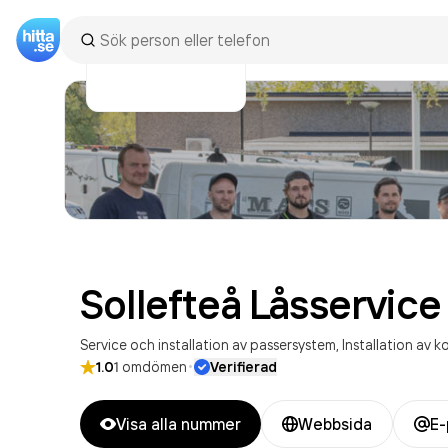
Sollefteå Låsservice
Service och installation av passersystem
Installation av 
·
1.0
1
omdömen
Verifierad
Visa alla nummer
Webbsida
E-