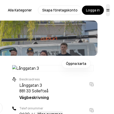
Alla Kategorier
Skapa företagskonto
Logga in
Öppna karta
Besöksadress
Långgatan 3
881 33
Sollefteå
Vägbeskrivning
er
Telefonnummer