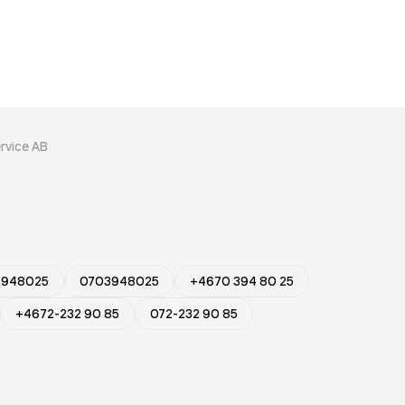
ervice AB
3948025
0703948025
+4670 394 80 25
+4672-232 90 85
072-232 90 85