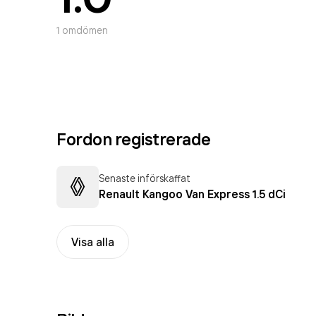
1
omdömen
Fordon registrerade
Senaste införskaffat
Renault Kangoo Van Express 1.5 dCi
Visa alla