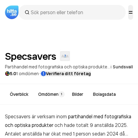
Specsavers
Partihandel med fotografiska och optiska produkter
Försäljning av
i
Sundsvall
·
5.0
1
omdömen
Verifiera ditt företag
Överblick
Omdömen
Bilder
Bolagsdata
1
Specsavers är verksam inom
partihandel med fotografiska
och optiska produkter
och hade totalt 9 anställda 2025.
Antalet anställda har ökat med 1 person sedan 2024 då