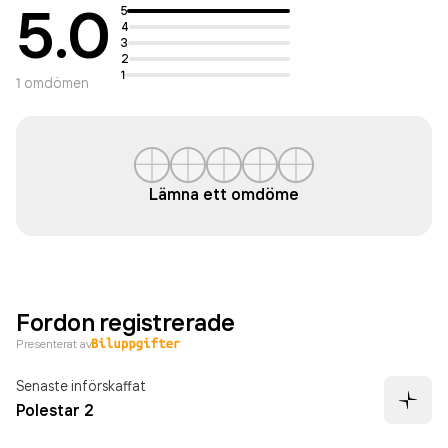
5.0
5
4
3
2
1
1
omdömen
Lämna ett omdöme
Fordon registrerade
Presenterat av
Senaste införskaffat
Polestar 2