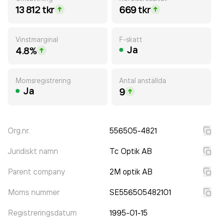
13 812 tkr
669 tkr
Vinstmarginal
F-skatt
Ja
4.8%
Momsregistrering
Antal anställda
Ja
9
Org.nr.
556505-4821
Juridiskt namn
Tc Optik AB
Parent company
2M optik AB
Moms nummer
SE556505482101
Registreringsdatum
1995-01-15