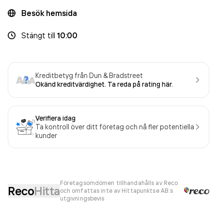
Besök hemsida
Stängt
till
10:00
Kreditbetyg från Dun & Bradstreet
Okänd kreditvärdighet. Ta reda på rating här.
Verifiera idag
Ta kontroll över ditt företag och nå fler potentiella
kunder
Företagsomdömen tillhandahålls av Reco
Reco
Hitta
och omfattas inte av Hittapunktse AB:s
utgivningsbevis