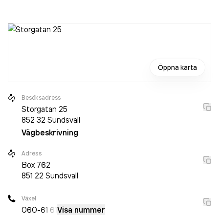
det jobbade 8 personer på företaget. Bolaget är ett
aktiebolag som varit aktivt sedan 1995. Specsavers
omsatte 13 812 000,00 kr
senaste räkenskapsåret (2025).
Öppna karta
Besöksadress
Storgatan 25
852 32
Sundsvall
Vägbeskrivning
Adress
Box
762
851 22
Sundsvall
Växel
060-
61 61
Visa nummer