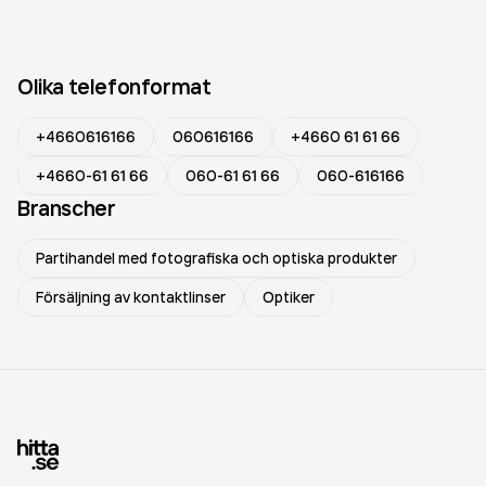
Olika telefonformat
+4660616166
060616166
+4660 61 61 66
+4660-61 61 66
060-61 61 66
060-616166
Branscher
Partihandel med fotografiska och optiska produkter
Försäljning av kontaktlinser
Optiker