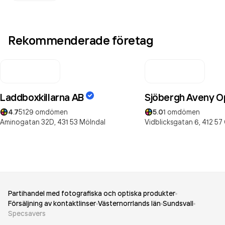
Rekommenderade företag
Laddboxkillarna AB
Sjöbergh Aveny O
4.7
5129
omdömen
5.0
1
omdömen
Aminogatan 32D,
431 53
Mölndal
Vidblicksgatan 6,
412 57
Partihandel med fotografiska och optiska produkter
Försäljning av kontaktlinser
Västernorrlands län
Sundsvall
Specsavers