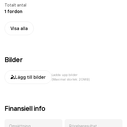
Totalt antal
1 fordon
Visa alla
Bilder
Ladda upp bilder
Lägg till bilder
(Maximal storlek: 20MB)
Finansiell info
Omsättning
Rörelseresultat