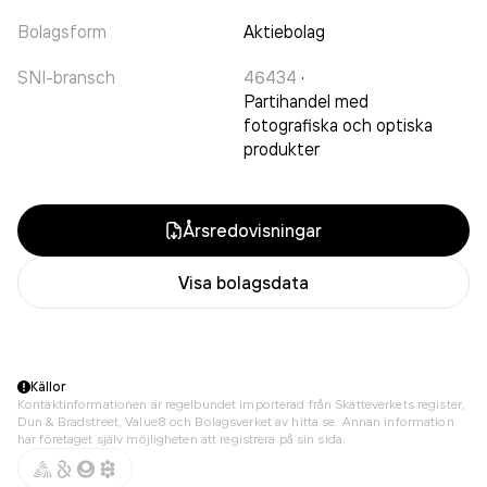
Bolagsform
Aktiebolag
SNI-bransch
46434
·
Partihandel med
fotografiska och optiska
produkter
Årsredovisningar
Visa bolagsdata
Källor
Kontaktinformationen är regelbundet importerad från Skatteverkets register,
Dun & Bradstreet, Value8 och Bolagsverket av hitta.se. Annan information
har företaget själv möjligheten att registrera på sin sida.