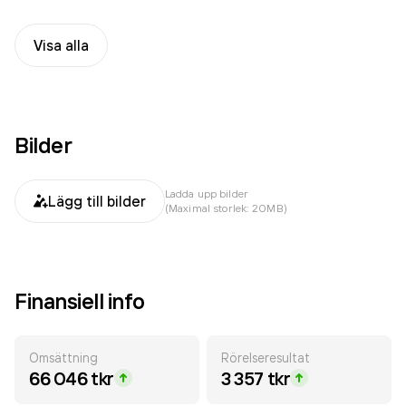
Visa alla
Bilder
Ladda upp bilder
Lägg till bilder
(Maximal storlek: 20MB)
Finansiell info
Omsättning
Rörelseresultat
66 046 tkr
3 357 tkr