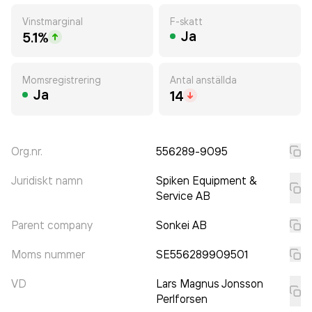
Vinstmarginal
F-skatt
Ja
5.1%
Momsregistrering
Antal anställda
Ja
14
Org.nr.
556289-9095
Juridiskt namn
Spiken Equipment &
Service AB
Parent company
Sonkei AB
Moms nummer
SE556289909501
VD
Lars Magnus Jonsson
Perlforsen