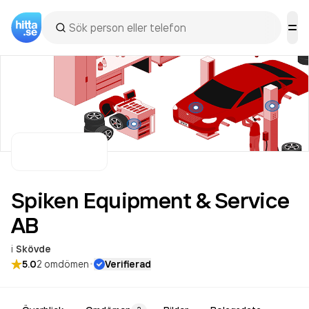
Spiken Equipment & Service
AB
i
Skövde
·
5.0
2
omdömen
Verifierad