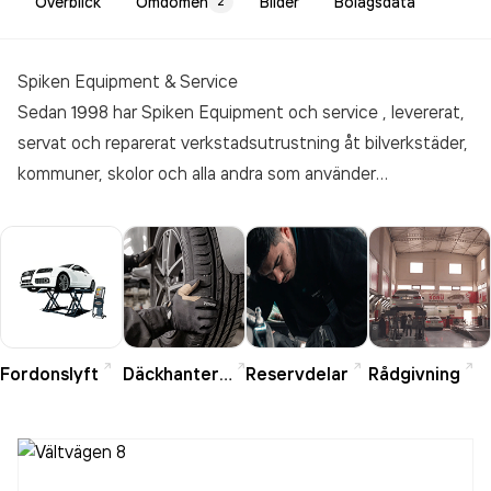
Överblick
Omdömen
Bilder
Bolagsdata
2
Spiken Equipment & Service
Sedan 1998 har Spiken Equipment och service , levererat,
servat och reparerat verkstadsutrustning åt bilverkstäder,
kommuner, skolor och alla andra som använder
verkstadsutrustning. Du hittar oss på Vältvägen 8 i
Skövde.
Fordonslyft
Däckhantering
Reservdelar
Rådgivning