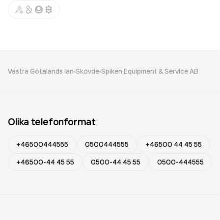
Västra Götalands län
Skövde
Spiken Equipment & Service AB
Olika telefonformat
+46500444555
0500444555
+46500 44 45 55
+46500-44 45 55
0500-44 45 55
0500-444555