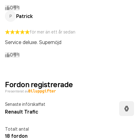
0
1
Patrick
P
för mer än ett år sedan
Service deluxe. Supernöjd
0
1
Fordon registrerade
Presenterat av
Senaste införskaffat
Renault Trafic
Totalt antal
18 fordon