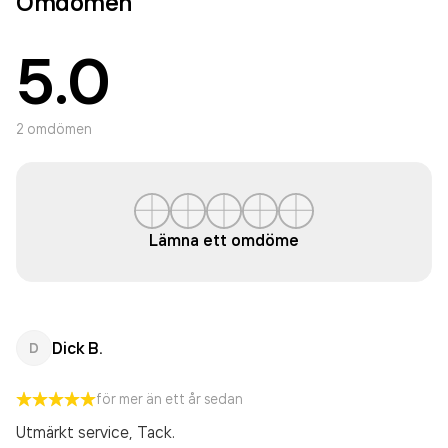
Omdömen
5.0
2
omdömen
Lämna ett omdöme
Dick B.
D
för mer än ett år sedan
Utmärkt service, Tack.