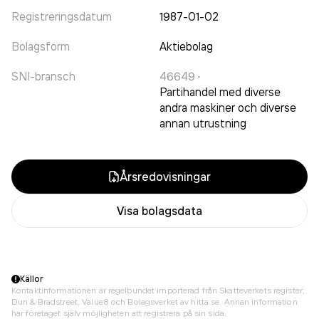
Registreringsdatum
1987-01-02
Bolagsform
Aktiebolag
SNI-bransch
46649
·
Partihandel med diverse
andra maskiner och diverse
annan utrustning
Årsredovisningar
Visa bolagsdata
Källor
Kontaktinformationen är regelbundet importerad från Skatteverkets register,
Dun & Bradstreet, Value8 och Bolagsverket av hitta.se. Annan information
har företaget själv möjligheten att registrera på sin sida.