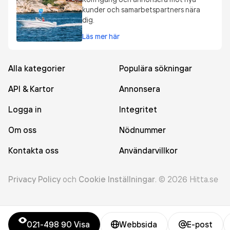
kunder och samarbetspartners nära
dig.
Läs mer här
Alla kategorier
Populära sökningar
API & Kartor
Annonsera
Logga in
Integritet
Om oss
Nödnummer
Kontakta oss
Användarvillkor
Privacy Policy
och
Cookie Inställningar
.
©
2026
Hitta.se
021-498 90
Visa
Webbsida
E-post