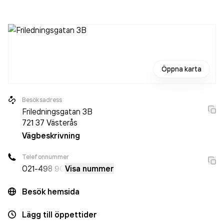
personer sedan 2024 då det jobbade 107 personer på
företaget. Bolaget är ett aktiebolag som varit aktivt sedan
1982. Staffare AB
omsatte 987 449 000,00 kr
senaste
räkenskapsåret (2025).
Öppna karta
Besöksadress
Friledningsgatan 3B
721 37
Västerås
Vägbeskrivning
Telefonnummer
021-
498 90
Visa nummer
Besök hemsida
Lägg till öppettider