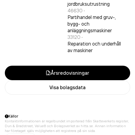
jordbruksutrustning
46630
·
Partihandel med gruv-,
bygg- och
anläggningsmaskiner
33120
·
Reparation och underhåll
av maskiner
Årsredovisningar
Visa bolagsdata
Källor
Kontaktinformationen är regelbundet importerad från Skatteverkets register,
Dun & Bradstreet, Value8 och Bolagsverket av hitta.se. Annan information
har företaget själv möjligheten att registrera på sin sida.