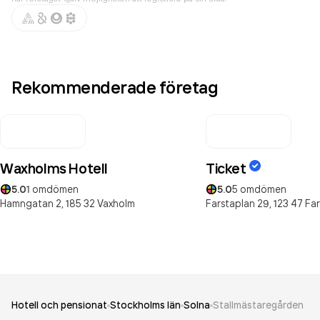
Rekommenderade företag
Waxholms Hotell
Ticket
5.0
1
omdömen
5.0
5
omdömen
Hamngatan 2,
185 32
Vaxholm
Farstaplan 29,
123 47
Far
Hotell och pensionat
Stockholms län
Solna
Stallmästaregården