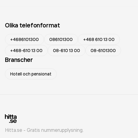
Olika telefonformat
+4686101300
086101300
+468 610 13 00
+468-610 13 00
08-610 13 00
08-6101300
Branscher
Hotell och pensionat
Hitta.se - Gratis nummerupplysning.