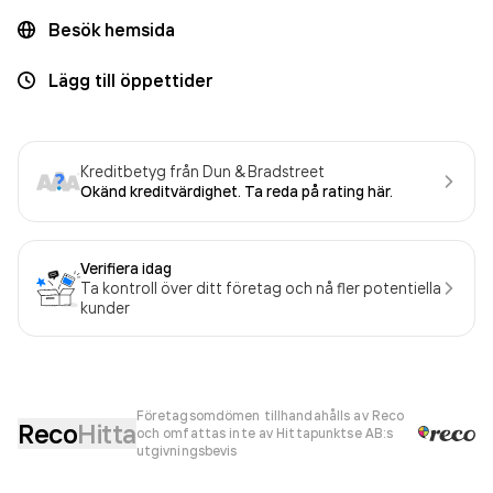
Besök hemsida
Lägg till öppettider
Kreditbetyg från Dun & Bradstreet
Okänd kreditvärdighet. Ta reda på rating här.
Verifiera idag
Ta kontroll över ditt företag och nå fler potentiella
kunder
Företagsomdömen tillhandahålls av Reco
Reco
Hitta
och omfattas inte av Hittapunktse AB:s
utgivningsbevis