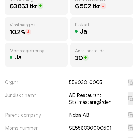
63 863 tkr
6 502 tkr
Vinstmarginal
F-skatt
Ja
10.2%
Momsregistrering
Antal anställda
Ja
30
Org.nr.
556030-0005
Juridiskt namn
AB Restaurant
Stallmästaregården
Parent company
Nobis AB
Moms nummer
SE556030000501