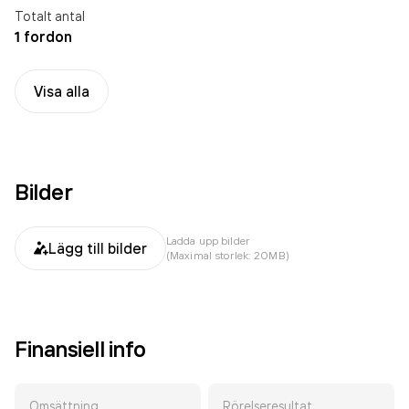
Totalt antal
1 fordon
Visa alla
Bilder
Ladda upp bilder
Lägg till bilder
(Maximal storlek: 20MB)
Finansiell info
Omsättning
Rörelseresultat