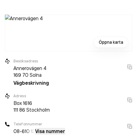
det jobbade 29 personer på företaget. Bolaget är ett
aktiebolag som varit aktivt sedan 1988. Stallmästaregården
omsatte 63 863 000,00 kr
senaste räkenskapsåret
(2025).
Öppna karta
Besöksadress
Annerovägen 4
169 70
Solna
Vägbeskrivning
Adress
Box
1616
111 86
Stockholm
Telefonnummer
08-6
10 13
Visa nummer