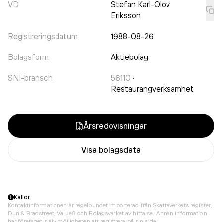
VD
Stefan Karl-Olov
Eriksson
Registreringsdatum
1988-08-26
Bolagsform
Aktiebolag
SNI-bransch
56110
·
Restaurangverksamhet
Årsredovisningar
Visa bolagsdata
Källor
Kontaktinformationen är regelbundet importerad från Skatteverkets register,
Dun & Bradstreet, Value8 och Bolagsverket av hitta.se. Annan information
har företaget själv möjligheten att registrera på sin sida.