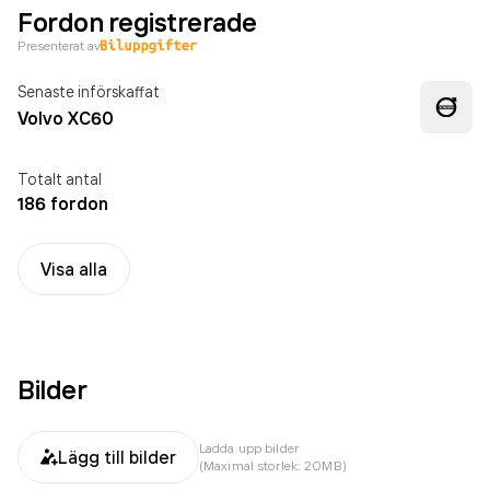
Fordon registrerade
Presenterat av
Senaste införskaffat
Volvo XC60
Totalt antal
186 fordon
Visa alla
Bilder
Ladda upp bilder
Lägg till bilder
(Maximal storlek: 20MB)