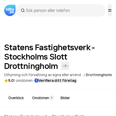
Statens Fastighetsverk -
Stockholms Slott
Drottningholm
Uthyrning och förvaltning av egna eller arrenderade, andra lokaler
i
Drottningholm
·
5.0
1
omdömen
Verifiera ditt företag
Överblick
Omdömen
Bilder
1