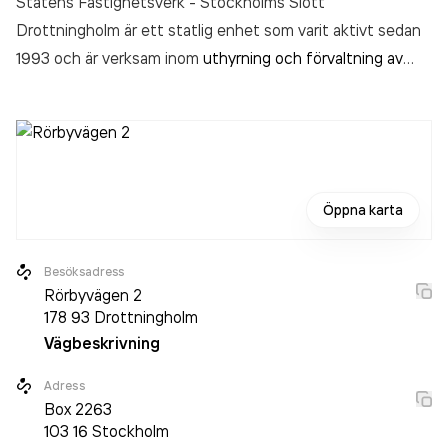
Statens Fastighetsverk - Stockholms Slott
Drottningholm är ett statlig enhet som varit aktivt sedan
1993 och är verksam inom
uthyrning och förvaltning av
egna eller arrenderade, andra lokaler
.
Öppna karta
Besöksadress
Rörbyvägen 2
178 93
Drottningholm
Vägbeskrivning
Adress
Box
2263
103 16
Stockholm