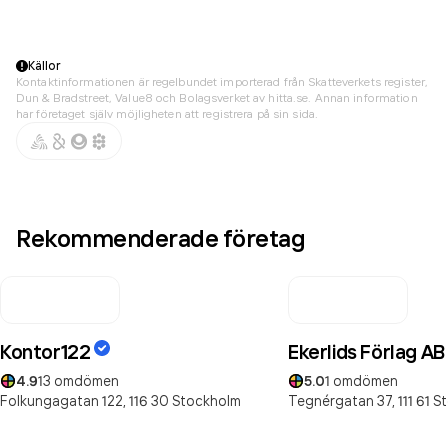
Källor
Kontaktinformationen är regelbundet importerad från Skatteverkets register,
Dun & Bradstreet, Value8 och Bolagsverket av hitta.se. Annan information
har företaget själv möjligheten att registrera på sin sida.
Rekommenderade företag
Kontor122
Ekerlids Förlag AB
4.9
13
omdömen
5.0
1
omdömen
Folkungagatan 122,
116 30
Stockholm
Tegnérgatan 37,
111 61
S