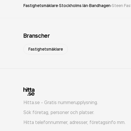
Fastighetsmäklare
Stockholms län
Bandhagen
Steen Fas
Branscher
Fastighetsmäklare
Hitta.se - Gratis nummerupplysning.
Sök företag, personer och platser.
Hitta telefonnummer, adresser, företagsinfo mm.