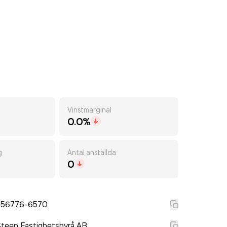
Vinstmarginal
0.0%
g
Antal anställda
0
556776-6570
teen Fastighetsbyrå AB