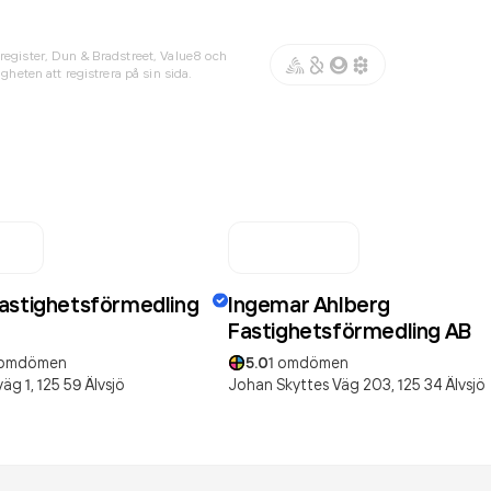
register, Dun & Bradstreet, Value8 och
gheten att registrera på sin sida.
astighetsförmedling
Ingemar Ahlberg
Fastighetsförmedling AB
omdömen
5.0
1
omdömen
äg 1,
125 59
Älvsjö
Johan Skyttes Väg 203,
125 34
Älvsjö