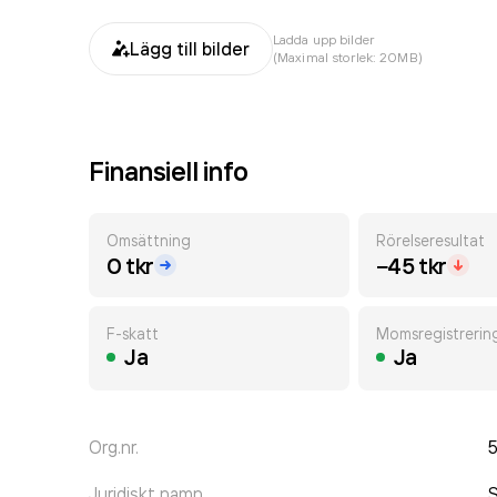
Ladda upp bilder
Lägg till bilder
(Maximal storlek: 20MB)
Finansiell info
Omsättning
Rörelseresultat
0 tkr
−45 tkr
F-skatt
Momsregistrerin
Ja
Ja
Org.nr.
Juridiskt namn
S