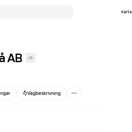
Karta
å
AB
Mer
ingar
Vägbeskrivning