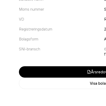
Moms nummer
VD
R
Registreringsdatum
Bolagsform
A
SNI-bransch
f
Årsredov
Visa bol