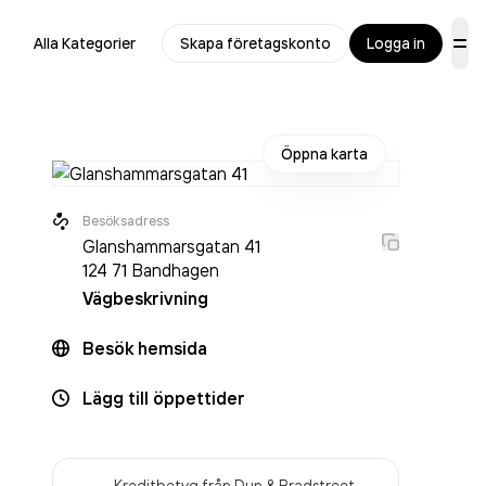
Alla Kategorier
Skapa företagskonto
Logga in
Öppna karta
Besöksadress
Glanshammarsgatan 41
124 71
Bandhagen
Vägbeskrivning
Besök hemsida
Lägg till öppettider
Kreditbetyg från Dun & Bradstreet