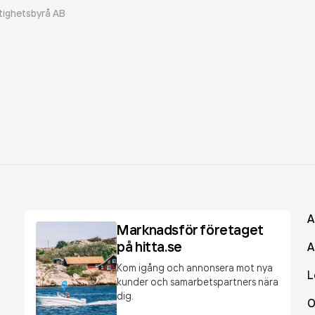
tighetsbyrå AB
A
Marknadsför företaget
på hitta.se
A
Kom igång och annonsera mot nya
L
kunder och samarbetspartners nära
dig.
O