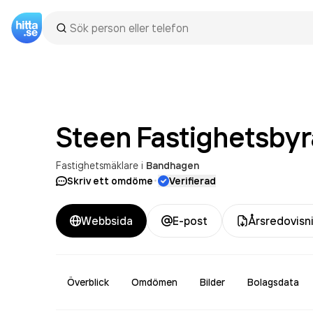
Steen Fastighetsbyr
Fastighetsmäklare
i
Bandhagen
·
Skriv ett omdöme
Verifierad
Webbsida
E-post
Årsredovisn
Överblick
Omdömen
Bilder
Bolagsdata