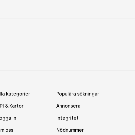
lla kategorier
Populära sökningar
PI & Kartor
Annonsera
ogga in
Integritet
m oss
Nödnummer