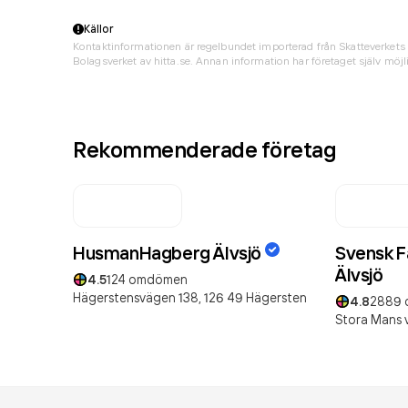
Källor
Kontaktinformationen är regelbundet importerad från Skatteverkets 
Bolagsverket av hitta.se. Annan information har företaget själv möjli
Rekommenderade företag
HusmanHagberg Älvsjö
Svensk F
Älvsjö
4.5
124
omdömen
Hägerstensvägen 138,
126 49
Hägersten
4.8
2889
Stora Mans v