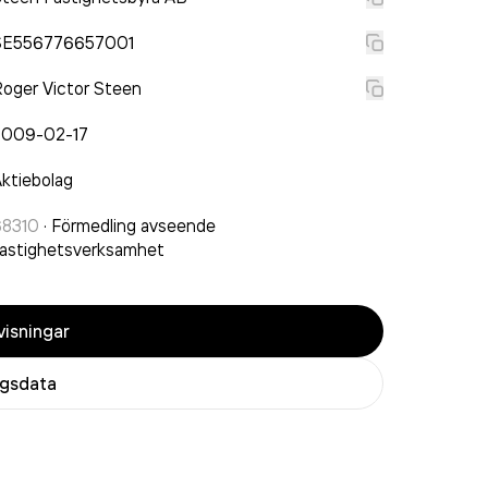
SE556776657001
oger Victor Steen
2009-02-17
ktiebolag
68310
·
Förmedling avseende
astighetsverksamhet
isningar
agsdata