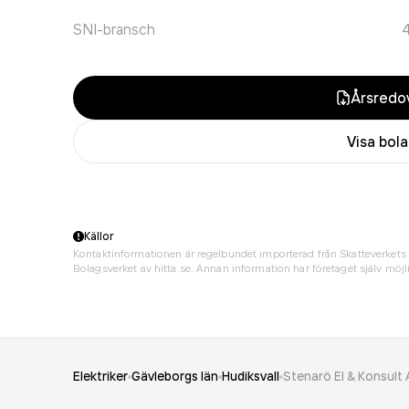
SNI-bransch
Årsredov
Visa bol
Källor
Kontaktinformationen är regelbundet importerad från Skatteverkets 
Bolagsverket av hitta.se. Annan information har företaget själv möjli
Elektriker
Gävleborgs län
Hudiksvall
Stenarö El & Konsult