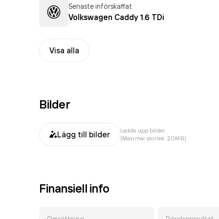
Senaste införskaffat
Volkswagen Caddy 1.6 TDi
Visa alla
Bilder
Ladda upp bilder
Lägg till bilder
(Maximal storlek: 20MB)
Finansiell info
Omsättning
Rörelseresultat