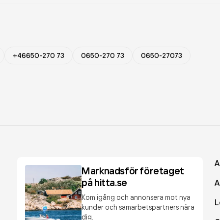
+46650-270 73
0650-270 73
0650-27073
A
Marknadsför företaget
på hitta.se
A
Kom igång och annonsera mot nya
L
kunder och samarbetspartners nära
dig.