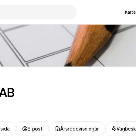
Karta
AB
sida
E-post
Årsredovisningar
Vägbesk