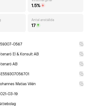
1.5%
g
Antal anställda
17
559307-0567
tenarö El & Konsult AB
Stenarö AB
SE559307056701
ohannes Matias Vilén
2021-03-19
ktiebolag