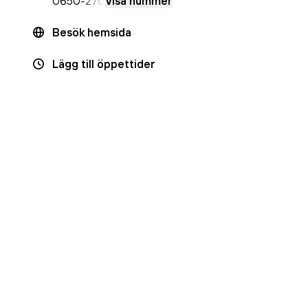
0650
-270
Visa nummer
Besök hemsida
Lägg till öppettider