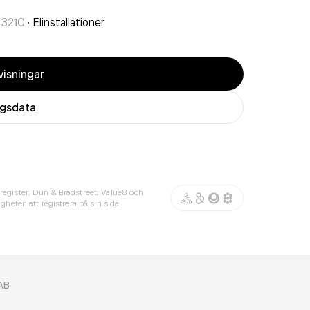
43210
·
Elinstallationer
isningar
agsdata
register, Dun & Bradstreet, Value8 och
gheten att registrera på sin sida.
 AB