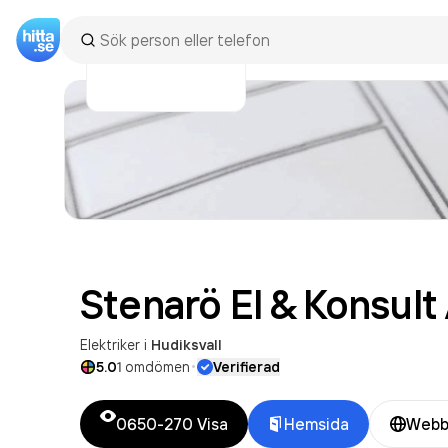
Stenarö El & Konsult
Elektriker
i
Hudiksvall
·
5.0
1
omdömen
Verifierad
0650-270
Visa
Hemsida
Webb