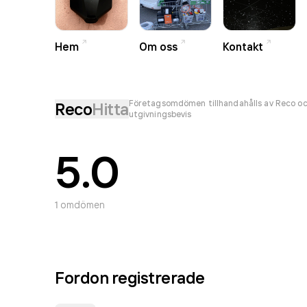
Hem
Om oss
Kontakt
Företagsomdömen tillhandahålls av Reco oc
Reco
Hitta
utgivningsbevis
5.0
1
omdömen
Fordon registrerade