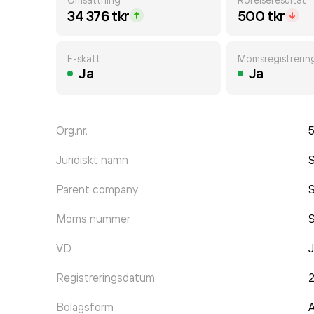
34 376 tkr
500 tkr
F-skatt
Momsregistrerin
Ja
Ja
Org.nr.
Juridiskt namn
S
Parent company
Moms nummer
VD
J
Registreringsdatum
Bolagsform
A