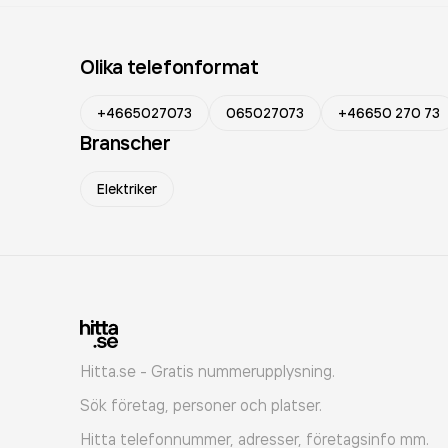
Olika telefonformat
+4665027073
065027073
+46650 270 73
Branscher
Elektriker
Hitta.se - Gratis nummerupplysning.
Sök företag, personer och platser.
Hitta telefonnummer, adresser, företagsinfo mm.