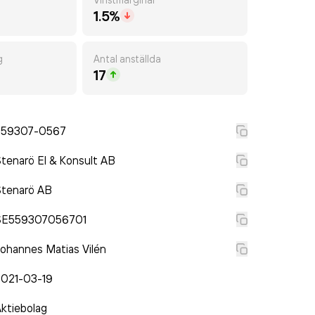
1.5%
g
Antal anställda
17
559307-0567
tenarö El & Konsult AB
Stenarö AB
SE559307056701
ohannes Matias Vilén
2021-03-19
ktiebolag