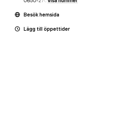
0650
-270
Visa nummer
Besök hemsida
Lägg till öppettider