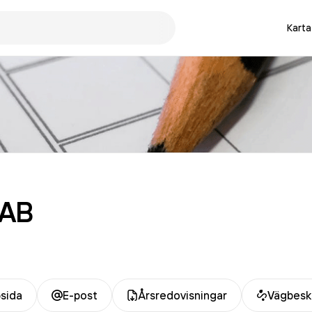
Karta
AB
sida
E-post
Årsredovisningar
Vägbesk