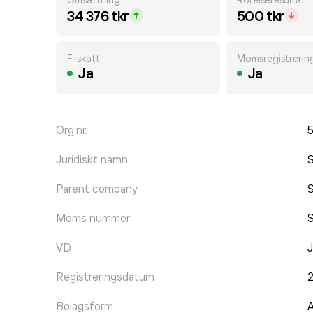
34 376 tkr
500 tkr
F-skatt
Momsregistrerin
Ja
Ja
Org.nr.
Juridiskt namn
S
Parent company
Moms nummer
VD
J
Registreringsdatum
Bolagsform
A