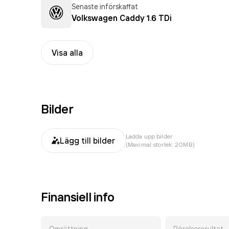
Senaste införskaffat
Volkswagen Caddy 1.6 TDi
Visa alla
Bilder
Ladda upp bilder
Lägg till bilder
(Maximal storlek: 20MB)
Finansiell info
Omsättning
Rörelseresultat