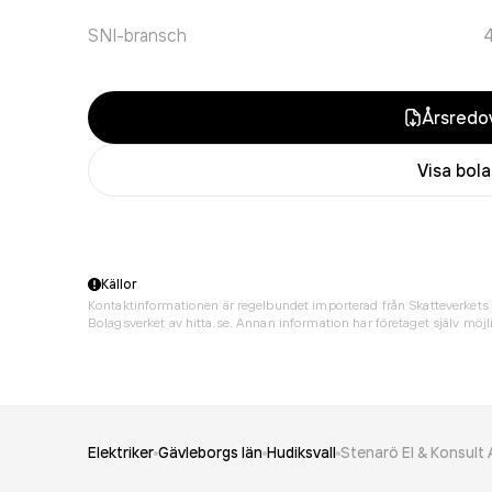
SNI-bransch
Årsredov
Visa bol
Källor
Kontaktinformationen är regelbundet importerad från Skatteverkets 
Bolagsverket av hitta.se. Annan information har företaget själv möjli
Elektriker
Gävleborgs län
Hudiksvall
Stenarö El & Konsult