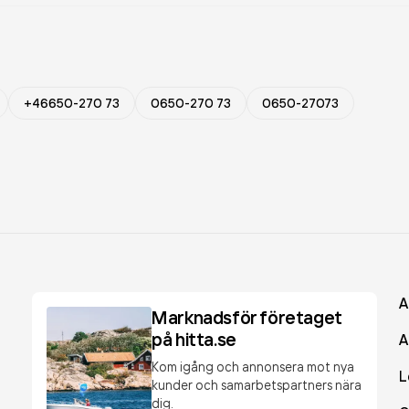
+46650-270 73
0650-270 73
0650-27073
A
Marknadsför företaget
på hitta.se
A
Kom igång och annonsera mot nya
L
kunder och samarbetspartners nära
dig.