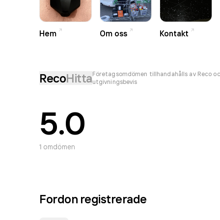
Hem
Om oss
Kontakt
Företagsomdömen tillhandahålls av Reco oc
Reco
Hitta
utgivningsbevis
5.0
1
omdömen
Fordon registrerade