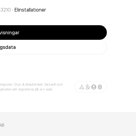
43210
·
Elinstallationer
isningar
agsdata
register, Dun & Bradstreet, Value8 och
gheten att registrera på sin sida.
 AB