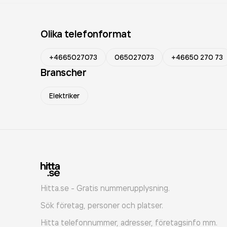
Olika telefonformat
+4665027073
065027073
+46650 270 73
Branscher
Elektriker
Hitta.se - Gratis nummerupplysning.
Sök företag, personer och platser.
Hitta telefonnummer, adresser, företagsinfo mm.