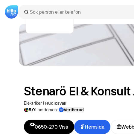
Stenarö El & Konsult
Elektriker
i
Hudiksvall
·
5.0
1
omdömen
Verifierad
0650-270
Visa
Hemsida
Webb