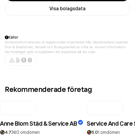
Visa bolagsdata
Källor
Kontaktinformationen är regelbundet importerad från Skatteverkets register,
Dun & Bradstreet, Value8 och Bolagsverket av hitta.se. Annan information
har företaget själv möjligheten att registrera på sin sida.
Rekommenderade företag
Anne Blom Städ & Service AB
Service And Care
4.7
360
omdömen
5.0
1
omdömen