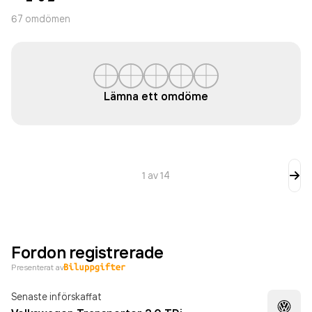
67
omdömen
Lämna ett omdöme
1
av
14
Fordon registrerade
Presenterat av
Senaste införskaffat