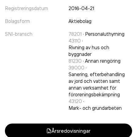
Registreringsdatum
2016-04-21
Bolagsform
Aktiebolag
SNI-bransch
78201
·
Personaluthyrning
43110
·
Rivning av hus och
byggnader
81230
·
Annan rengöring
39000
·
Sanering, efterbehandling
av jord och vatten samt
annan verksamhet för
föroreningsbekämpning
43120
·
Mark- och grundarbeten
Årsredovisningar