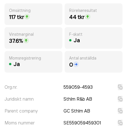
Omsättning
Rörelseresultat
117 tkr
44 tkr
Vinstmarginal
F-skatt
Ja
37.6%
Momsregistrering
Antal anställda
Ja
0
Org.nr.
559059-4593
Juridiskt namn
Sthlm R&b AB
Parent company
GC Sthlm AB
Moms nummer
SE559059459301