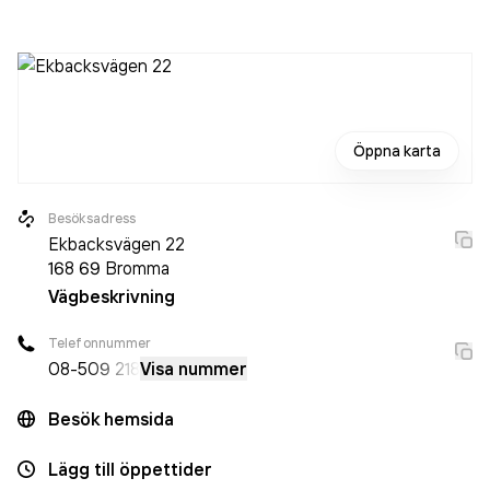
räkenskapsåret (2025).
Öppna karta
Besöksadress
Ekbacksvägen 22
168 69
Bromma
Vägbeskrivning
Telefonnummer
08-5
09 218
Visa nummer
Besök hemsida
Lägg till öppettider