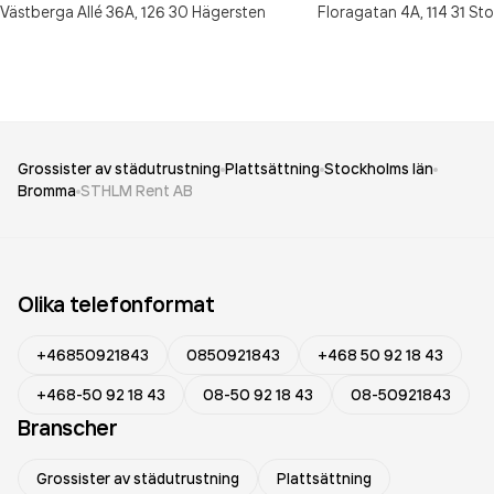
Västberga Allé 36A,
126 30
Hägersten
Floragatan 4A,
114 31
Sto
Grossister av städutrustning
Plattsättning
Stockholms län
Bromma
STHLM Rent AB
Olika telefonformat
+46850921843
0850921843
+468 50 92 18 43
+468-50 92 18 43
08-50 92 18 43
08-50921843
Branscher
Grossister av städutrustning
Plattsättning