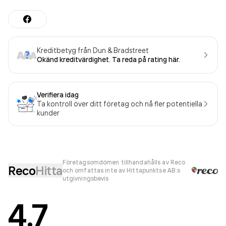
Kreditbetyg från Dun & Bradstreet
Okänd kreditvärdighet. Ta reda på rating här.
Verifiera idag
Ta kontroll över ditt företag och nå fler potentiella
kunder
Företagsomdömen tillhandahålls av Reco
Reco
Hitta
och omfattas inte av Hittapunktse AB:s
utgivningsbevis
4.7