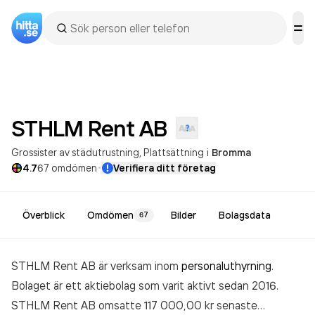
STHLM Rent
AB
Grossister av städutrustning
Plattsättning
i
Bromma
·
4.7
67
omdömen
Verifiera ditt företag
Överblick
Omdömen
Bilder
Bolagsdata
67
STHLM Rent AB är verksam inom
personaluthyrning
.
Bolaget är ett aktiebolag som varit aktivt sedan 2016.
STHLM Rent AB
omsatte 117 000,00 kr
senaste