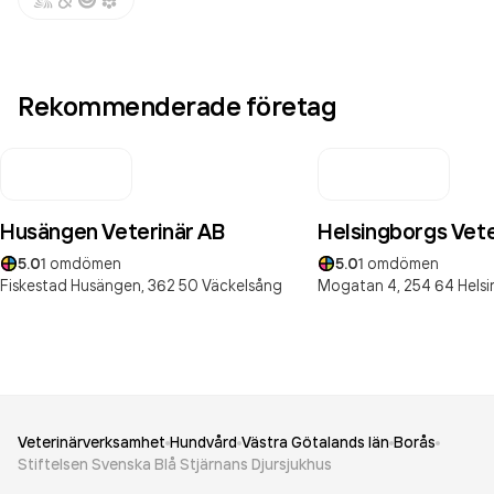
Rekommenderade företag
Husängen Veterinär AB
Helsingborgs Veter
5.0
1
omdömen
5.0
1
omdömen
Fiskestad Husängen,
362 50
Väckelsång
Mogatan 4,
254 64
Hels
Veterinärverksamhet
Hundvård
Västra Götalands län
Borås
Stiftelsen Svenska Blå Stjärnans Djursjukhus