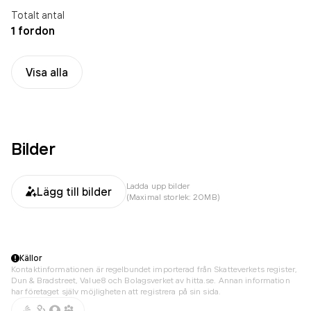
Totalt antal
1 fordon
Visa alla
Bilder
Ladda upp bilder
Lägg till bilder
(Maximal storlek: 20MB)
Källor
Kontaktinformationen är regelbundet importerad från Skatteverkets register,
Dun & Bradstreet, Value8 och Bolagsverket av hitta.se. Annan information
har företaget själv möjligheten att registrera på sin sida.