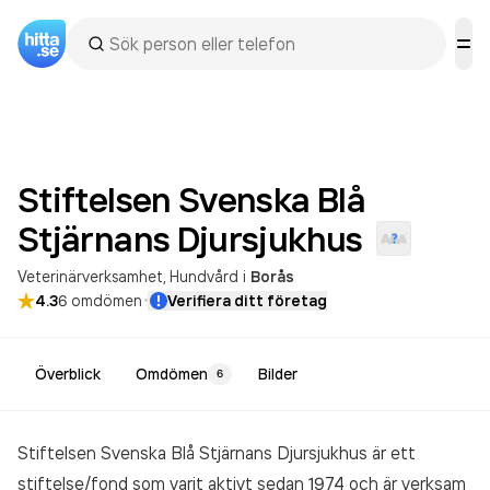
Stiftelsen Svenska Blå
Stjärnans
Djursjukhus
Veterinärverksamhet
Hundvård
i
Borås
·
4.3
6
omdömen
Verifiera ditt företag
Överblick
Omdömen
Bilder
6
Stiftelsen Svenska Blå Stjärnans Djursjukhus är ett
stiftelse/fond som varit aktivt sedan 1974 och är verksam