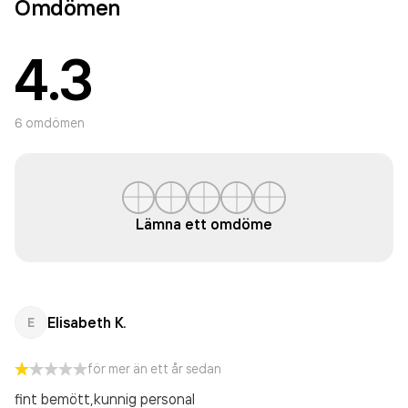
Omdömen
4.3
6
omdömen
Lämna ett omdöme
Elisabeth K.
E
för mer än ett år sedan
fint bemött,kunnig personal