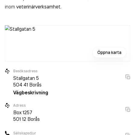
inom
veterinärverksamhet
.
Öppna karta
Besöksadress
Stallgatan 5
504 41
Borås
Vägbeskrivning
Adress
Box
1257
501 12
Borås
Sällskapsdjur