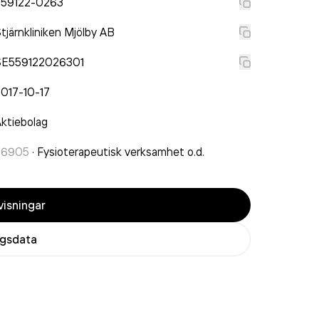
559122-0263
tjärnkliniken Mjölby AB
SE559122026301
017-10-17
ktiebolag
86905
·
Fysioterapeutisk verksamhet o.d.
isningar
agsdata