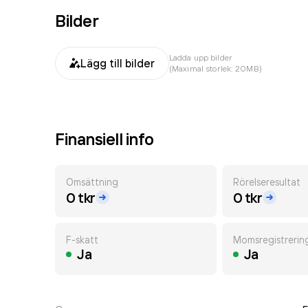
Bilder
Ladda upp bilder
Lägg till bilder
(Maximal storlek: 20MB)
Finansiell info
Omsättning
Rörelseresultat
0 tkr
0 tkr
F-skatt
Momsregistrerin
Ja
Ja