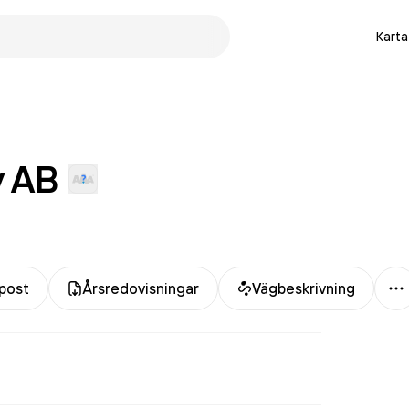
Karta
y
AB
M
post
Årsredovisningar
Vägbeskrivning