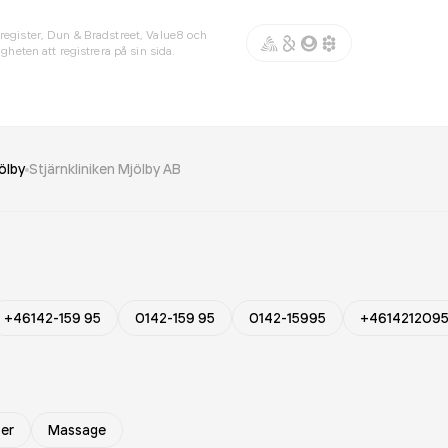
register, Dun & Bradstreet, Value8 och
gheten att registrera på sin sida.
ölby
Stjärnkliniken Mjölby AB
+46142-159 95
0142-159 95
0142-15995
+461421209
er
Massage