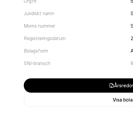
Org.nr.
Juridiskt namn
S
Moms nummer
Registreringsdatum
2
Bolagsform
A
SNI-bransch
Årsredov
Visa bol