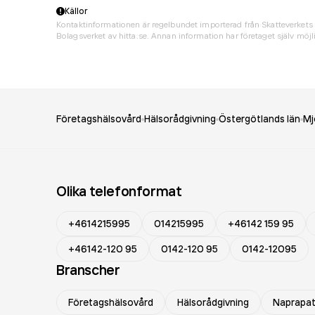
Källor
Kontaktinformationen är regelbundet importerad från Skatteverkets 
Bolagsverket av hitta.se. Annan information har företaget själv möjli
Företagshälsovård
Hälsorådgivning
Östergötlands län
Mj
Olika telefonformat
+4614215995
014215995
+46142 159 95
+46142-120 95
0142-120 95
0142-12095
Branscher
Företagshälsovård
Hälsorådgivning
Naprapat