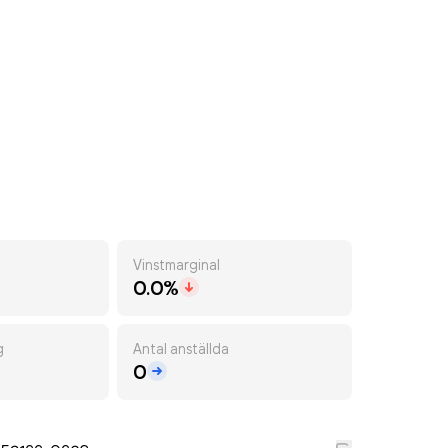
Vinstmarginal
0.0%
g
Antal anställda
0