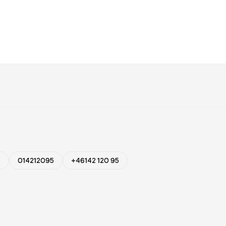
5
014212095
+46142 120 95