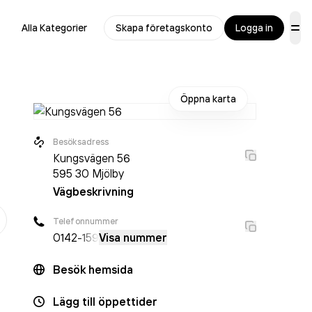
Alla Kategorier
Skapa företagskonto
Logga in
Öppna karta
Besöksadress
Kungsvägen 56
595 30
Mjölby
Vägbeskrivning
er
Telefonnummer
0142
-159
Visa nummer
Besök hemsida
Lägg till öppettider