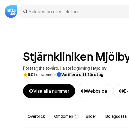
Stjärnkliniken Mjölb
Företagshälsovård
Hälsorådgivning
i
Mjölby
·
5.0
1
omdömen
Verifiera ditt företag
Visa alla nummer
Webbsida
E-
Överblick
Omdömen
Bilder
Bolagsdata
1