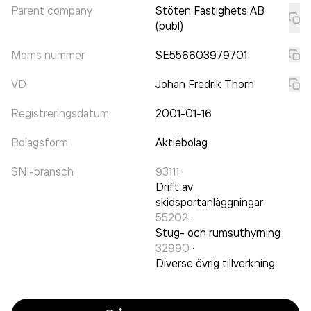
Parent company
Stöten Fastighets AB
(publ)
Moms nummer
SE556603979701
VD
Johan Fredrik Thorn
Registreringsdatum
2001-01-16
Bolagsform
Aktiebolag
SNI-bransch
93111
·
Drift av
skidsportanläggningar
55202
·
Stug- och rumsuthyrning
32990
·
Diverse övrig tillverkning