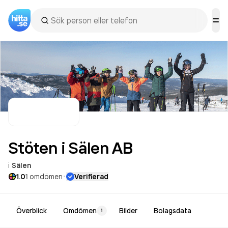
Stöten i Sälen
AB
i
Sälen
·
1.0
1
omdömen
Verifierad
Överblick
Omdömen
Bilder
Bolagsdata
1