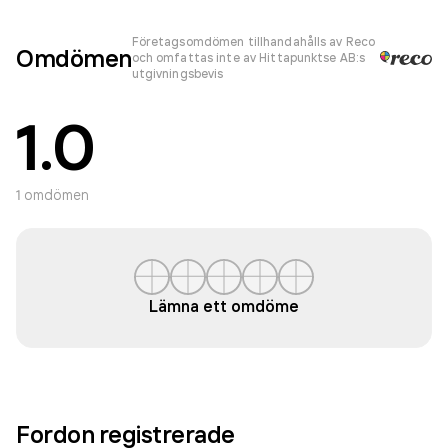
Företagsomdömen tillhandahålls av Reco
Omdömen
och omfattas inte av Hittapunktse AB:s
utgivningsbevis
1.0
1
omdömen
Lämna ett omdöme
Fordon registrerade