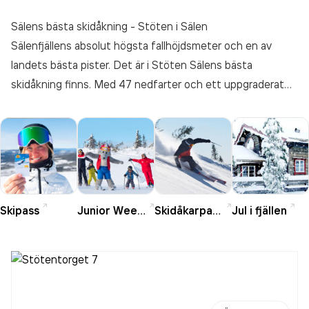
Sälens bästa skidåkning - Stöten i Sälen
Sälenfjällens absolut högsta fallhöjdsmeter och en av
landets bästa pister. Det är i Stöten Sälens bästa
skidåkning finns. Med 47 nedfarter och ett uppgraderat
snöläggningssystem uppnås perfektion på både pist och
puder. Allt, med den storslagna fjällvärlden som fond.
Skipass
Junior Weeks
Skidåkarpaket
Jul i fjällen