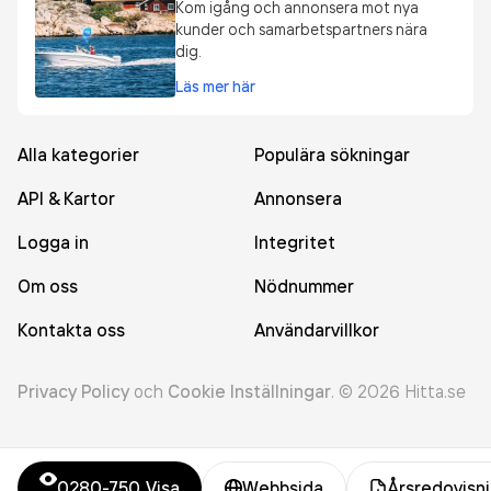
Kom igång och annonsera mot nya
kunder och samarbetspartners nära
dig.
Läs mer här
Alla kategorier
Populära sökningar
API & Kartor
Annonsera
Logga in
Integritet
Om oss
Nödnummer
Kontakta oss
Användarvillkor
Privacy Policy
och
Cookie Inställningar
.
©
2026
Hitta.se
0280-750
Visa
Webbsida
Årsredovisn