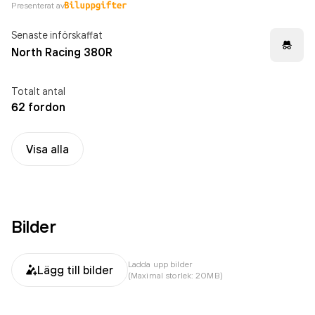
Presenterat av
Senaste införskaffat
North Racing 380R
Totalt antal
62 fordon
Visa alla
Bilder
Ladda upp bilder
Lägg till bilder
(Maximal storlek: 20MB)