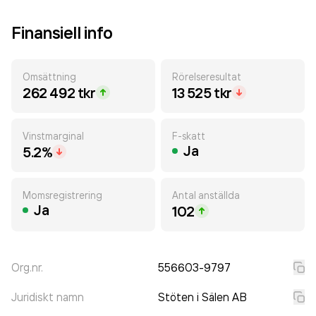
Finansiell info
Omsättning
Rörelseresultat
262 492 tkr
13 525 tkr
Vinstmarginal
F-skatt
Ja
5.2%
Momsregistrering
Antal anställda
Ja
102
Org.nr.
556603-9797
Juridiskt namn
Stöten i Sälen AB