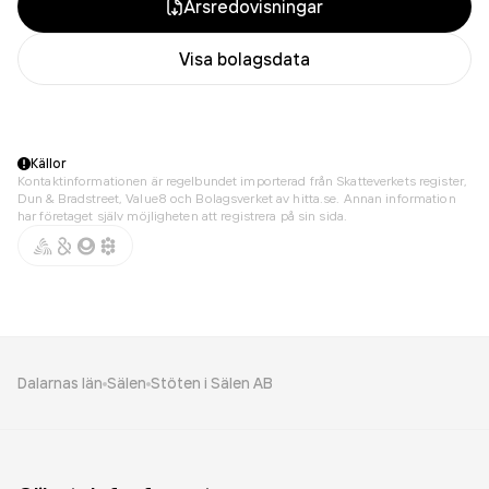
Årsredovisningar
Visa bolagsdata
Källor
Kontaktinformationen är regelbundet importerad från Skatteverkets register,
Dun & Bradstreet, Value8 och Bolagsverket av hitta.se. Annan information
har företaget själv möjligheten att registrera på sin sida.
Dalarnas län
Sälen
Stöten i Sälen AB