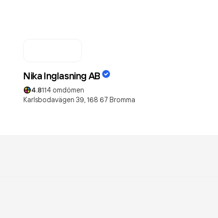
Nika Inglasning AB
4.8
114
omdömen
Karlsbodavägen 39,
168 67
Bromma