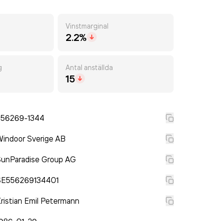
Vinstmarginal
2.2%
g
Antal anställda
15
556269-1344
indoor Sverige AB
SunParadise Group AG
SE556269134401
ristian Emil Petermann