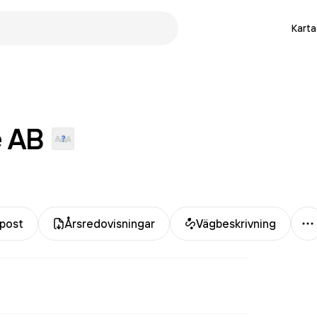
Karta
e
AB
M
post
Årsredovisningar
Vägbeskrivning