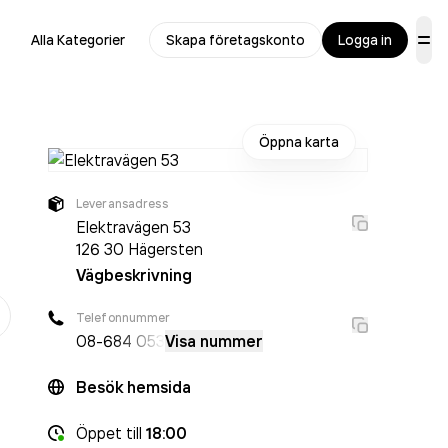
Alla Kategorier
Skapa företagskonto
Logga in
Öppna karta
Leveransadress
Elektravägen 53
126 30
Hägersten
Vägbeskrivning
er
Telefonnummer
08-6
84 053
Visa nummer
Besök hemsida
Öppet
till
18:00