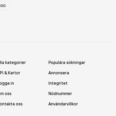
300
lla kategorier
Populära sökningar
PI & Kartor
Annonsera
ogga in
Integritet
m oss
Nödnummer
ontakta oss
Användarvillkor