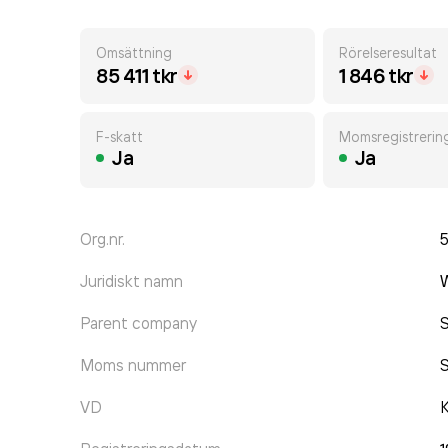
Omsättning
Rörelseresultat
85 411 tkr
1 846 tkr
F-skatt
Momsregistrerin
Ja
Ja
Org.nr.
Juridiskt namn
W
Parent company
Moms nummer
VD
K