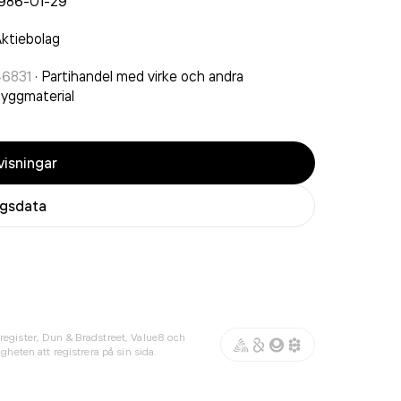
1986-01-29
ktiebolag
46831
·
Partihandel med virke och andra
yggmaterial
isningar
agsdata
register, Dun & Bradstreet, Value8 och
gheten att registrera på sin sida.