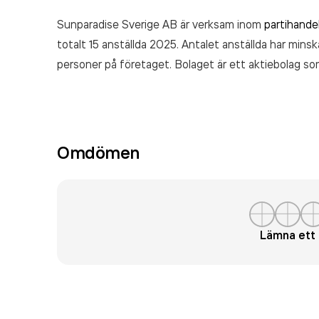
Sunparadise Sverige AB är verksam inom
partihande
totalt 15 anställda 2025. Antalet anställda har min
personer på företaget. Bolaget är ett aktiebolag so
omsatte 85 411 000,00 kr
senaste räkenskapsåret 
Omdömen
Lämna et