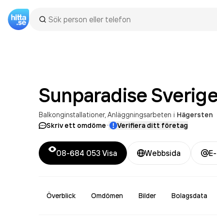
Sunparadise Sverig
Balkonginstallationer
Anläggningsarbeten
i
Hägersten
·
Skriv ett omdöme
Verifiera ditt företag
08-684 053
Visa
Webbsida
E-
Överblick
Omdömen
Bilder
Bolagsdata