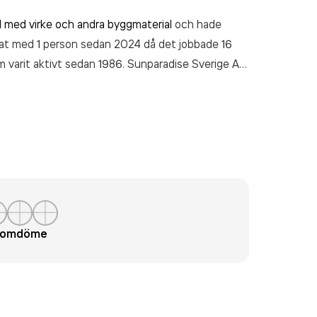
l med virke och andra byggmaterial
och hade
skat med 1 person sedan 2024 då det jobbade 16
m varit aktivt sedan 1986. Sunparadise Sverige AB
(2025).
t omdöme