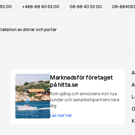
 53 00
+468-68 40 53 00
08-68 40 53 00
08-68405
stallation av dörrar och portar
A
Marknadsför företaget
på hitta.se
A
Kom igång och annonsera mot nya
L
kunder och samarbetspartners nära
dig.
O
Läs mer här
K