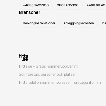
+46868405300
0868405300
+468 68 40
Branscher
Balkonginstallationer
Anläggningsarbeten
In
Hitta.se - Gratis nummerupplysning.
Sök företag, personer och platser.
Hitta telefonnummer, adresser, företagsinfo mm.