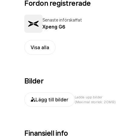
Fordon registrerade
Senaste införskaffat
Xpeng G6
Visa alla
Bilder
Ladda upp bilder
Lägg till bilder
(Maximal storlek: 20MB)
Finansiell info