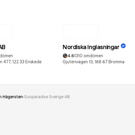
AB
Nordiska Inglasningar
dömen
4.6
1310
omdömen
n 477,
122 33
Enskede
Gjuterivägen 13,
168 67
Bromma
n
Hägersten
Sunparadise Sverige AB