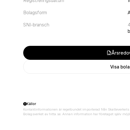
Registreringsdatum
Bolagsform
A
SNI-bransch
b
Årsredov
Visa bol
Källor
Kontaktinformationen är regelbundet importerad från Skatteverkets 
Bolagsverket av hitta.se. Annan information har företaget själv möjli