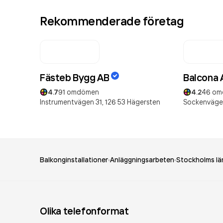
Rekommenderade företag
Fästeb Bygg AB
Balcona 
4.7
91
omdömen
4.2
46
om
Instrumentvägen 31,
126 53
Hägersten
Sockenväge
Balkonginstallationer
Anläggningsarbeten
Stockholms lä
Olika telefonformat