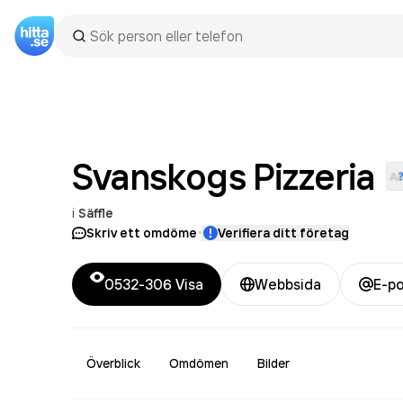
Svanskogs
Pizzeria
i
Säffle
·
Skriv ett omdöme
Verifiera ditt företag
0532-306
Visa
Webbsida
E-p
Överblick
Omdömen
Bilder