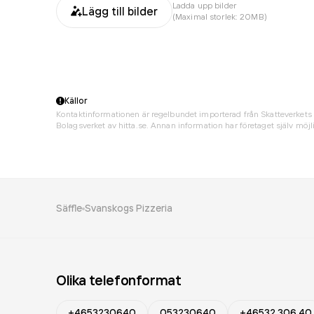
Ladda upp bilder
Lägg till bilder
(Maximal storlek: 20MB)
Källor
Kontaktinformationen är regelbundet importerad från Skatteverkets 
Bolagsverket av hitta.se. Annan information har företaget själv möjli
Säffle
Svanskogs Pizzeria
Olika telefonformat
+4653230640
053230640
+46532 306 40