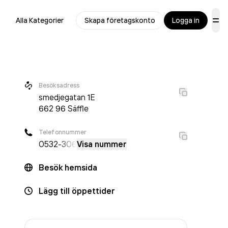
Alla Kategorier
Skapa företagskonto
Logga in
Besöksadress
smedjegatan 1E
662 96
Säffle
Telefonnummer
0532
-306
Visa nummer
Besök hemsida
Lägg till öppettider