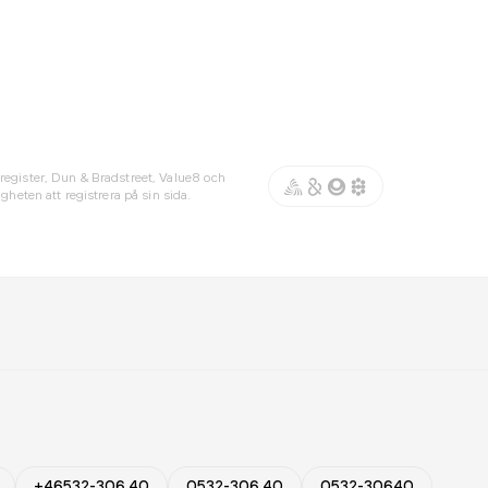
register, Dun & Bradstreet, Value8 och
gheten att registrera på sin sida.
+46532-306 40
0532-306 40
0532-30640