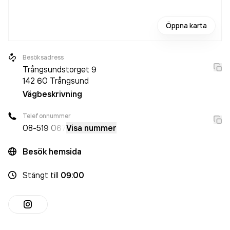
Välkommen till mäklaren med koll på läget.
Öppna karta
Besöksadress
Trångsundstorget 9
142 60
Trångsund
Vägbeskrivning
Telefonnummer
08-5
19 067
Visa nummer
Besök hemsida
Stängt
till
09:00