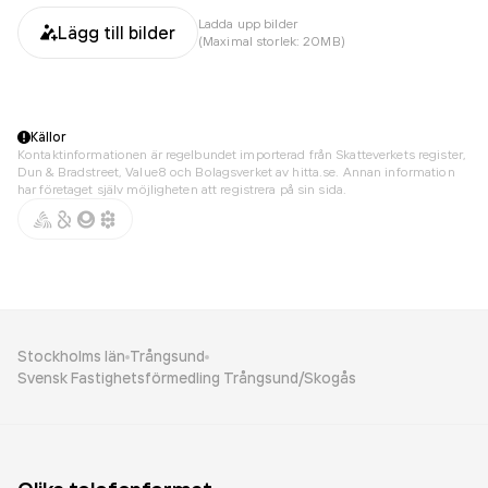
Ladda upp bilder
Lägg till bilder
(Maximal storlek: 20MB)
Källor
Kontaktinformationen är regelbundet importerad från Skatteverkets register,
Dun & Bradstreet, Value8 och Bolagsverket av hitta.se. Annan information
har företaget själv möjligheten att registrera på sin sida.
Stockholms län
Trångsund
Svensk Fastighetsförmedling Trångsund/Skogås