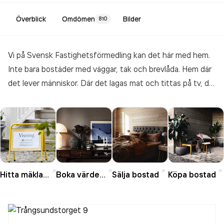
Överblick
Omdömen
Bilder
810
Vi på Svensk Fastighetsförmedling kan det här med hem.
Inte bara bostäder med väggar, tak och brevlåda. Hem där
det lever människor. Där det lagas mat och tittas på tv, där
det är vardag och ibland fest. Hem där par blir sambos,
familjer blir till, barn växer upp och flyttar vidare. Det är det
vi förmedlar; relationer, förhoppningar och drömmar. Ända
sedan 1937 har vi fått folk att känna sig hemma, vilket
faktiskt gör oss till landets äldsta mäklarkedja. Det hade vi
inte varit utan nöjda kunder. Idag står vi bakom var femte
Hitta mäklare
Boka värdering
Sälja bostad
Köpa bostad
bostadsaffär som görs av mäklare i Sverige. Det betyder
drygt 32 000 villor, bostadsrätter, fritidshus och andra
typer av fastigheter till ett värde av ungefär 65 miljarder.
Så prata med oss när du vill göra en riktigt bra bostadsaffär.