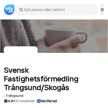
Svensk
Fastighetsförmedling
Trångsund/Skogås
i
Trångsund
·
4.9
810
omdömen
Verifierad