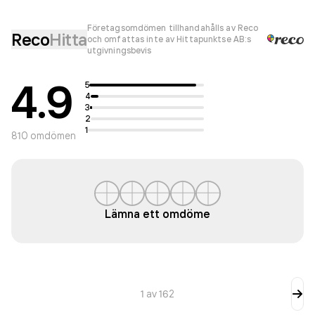
Företagsomdömen tillhandahålls av Reco
Reco
Hitta
och omfattas inte av Hittapunktse AB:s
utgivningsbevis
4.9
5
4
3
2
1
810
omdömen
Lämna ett omdöme
1
av
162