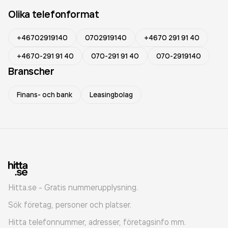
Olika telefonformat
+46702919140
0702919140
+4670 291 91 40
+4670-291 91 40
070-291 91 40
070-2919140
Branscher
Finans- och bank
Leasingbolag
Hitta.se - Gratis nummerupplysning.
Sök företag, personer och platser.
Hitta telefonnummer, adresser, företagsinfo mm.