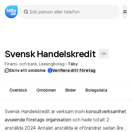
Svensk
Handelskredit
Finans- och bank
Leasingbolag
i
Täby
·
Skriv ett omdöme
Verifiera ditt företag
Överblick
Omdömen
Bilder
Bolagsdata
Svensk Handelskredit är verksam inom
konsultverksamhet
avseende företags organisation
och hade totalt 2
anställda 2024. Antalet anställda är oförändrat sedan året