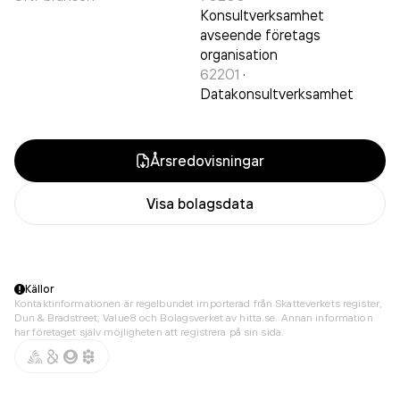
Konsultverksamhet
avseende företags
organisation
62201
·
Datakonsultverksamhet
Årsredovisningar
Visa bolagsdata
Källor
Kontaktinformationen är regelbundet importerad från Skatteverkets register,
Dun & Bradstreet, Value8 och Bolagsverket av hitta.se. Annan information
har företaget själv möjligheten att registrera på sin sida.