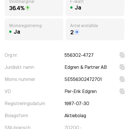
Vinstmarginal
F-skatt
Ja
36.4%
Momsregistrering
Antal anställda
Ja
2
Org.nr.
556302-4727
Juridiskt namn
Edgren & Partner AB
Moms nummer
SE556302472701
VD
Per-Erik Edgren
Registreringsdatum
1987-07-30
Bolagsform
Aktiebolag
SNI-bransch
70200
·