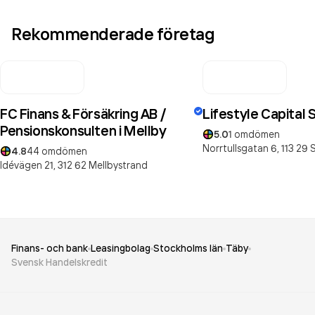
Rekommenderade företag
FC Finans & Försäkring AB /
Lifestyle Capital 
Pensionskonsulten i Mellby
5.0
1
omdömen
Norrtullsgatan 6,
113 29
4.8
44
omdömen
Idévägen 21,
312 62
Mellbystrand
Finans- och bank
Leasingbolag
Stockholms län
Täby
Svensk Handelskredit