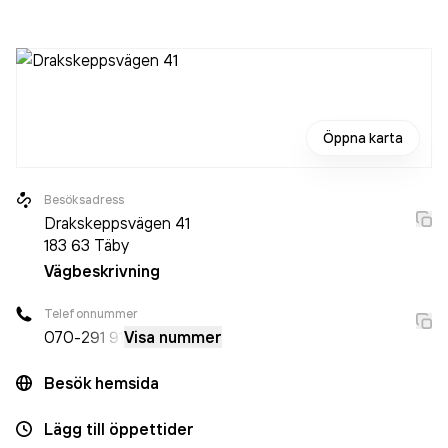
innan. Bolaget är ett aktiebolag som varit aktivt sedan
1987. Svensk Handelskredit
omsatte 302 000,00 kr
senaste räkenskapsåret (2024).
Öppna karta
Besöksadress
Drakskeppsvägen 41
183 63
Täby
Vägbeskrivning
Telefonnummer
070-
291 91
Visa nummer
Besök hemsida
Lägg till öppettider