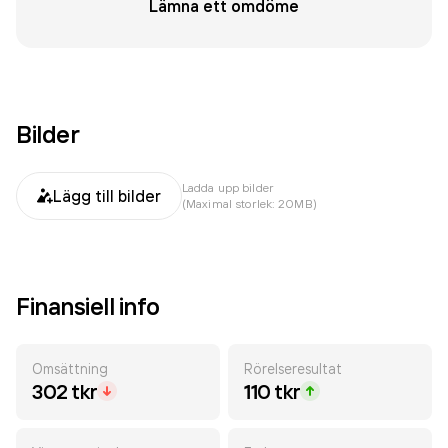
Lämna ett omdöme
Bilder
Ladda upp bilder
Lägg till bilder
(Maximal storlek: 20MB)
Finansiell info
Omsättning
Rörelseresultat
302 tkr
110 tkr